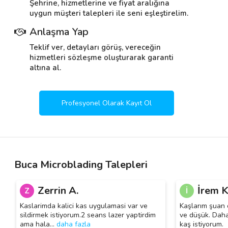
Şehrine, hizmetlerine ve fiyat aralığına
uygun müşteri talepleri ile seni eşleştirelim.
Anlaşma Yap
Teklif ver, detayları görüş, vereceğin
hizmetleri sözleşme oluşturarak garanti
altına al.
Profesyonel Olarak Kayıt Ol
Buca Microblading Talepleri
Zerrin A.
İrem K
Z
İ
Kaslarimda kalici kas uygulamasi var ve
Kaşlarım şuan o
sildirmek istiyorum.2 seans lazer yaptirdim
ve düşük. Daha 
ama hala
…
daha fazla
kaş istiyorum.