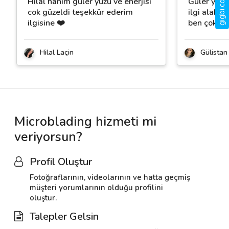
Hilal hanım güler yüzü ve enerjisi
Güler yuzlu
cok güzeldi teşekkür ederim
ilgi alakas
ilgisine ❤️
ben çok 
Hilal Laçin
Gülistan
Microblading hizmeti mi
veriyorsun?
Profil Oluştur
Fotoğraflarının, videolarının ve hatta geçmiş
müşteri yorumlarının olduğu profilini
oluştur.
Talepler Gelsin