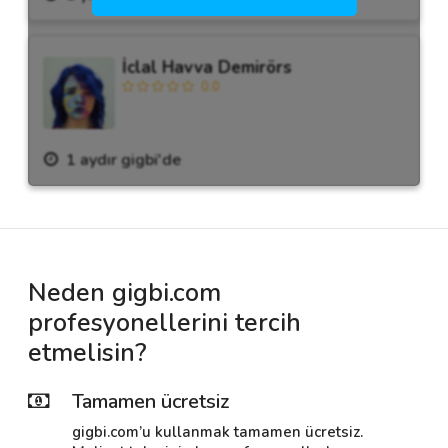
İclal Havva Demirörs
0.0
1 aydır gigbi'de
Neden gigbi.com
profesyonellerini tercih
etmelisin?
Tamamen ücretsiz
gigbi.com’u kullanmak tamamen ücretsiz.