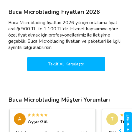
Buca Microblading Fiyatları 2026
Buca Microblading fiyatları 2026 yılı için ortalama fiyat
aralığı 900 TL ile 1.100 TL’dir. Hizmet kapsamına göre
özel fiyat almak için profesyonellerimiz ile iletişime
geçebilir, Buca Microblading fiyatları ve paketleri ile ilgili
ayrıntılı bilgi alabilirsin.
Teklif Al, Karşılaştır
Buca Microblading Müşteri Yorumları
gigbi.com nedir?
A
T
Ayşe Gül
Tülay