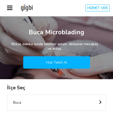
HİZMET VER
Anasayfa
Buca Microblading
Giriş Yap
Birkaç dakika içinde teklifler gelsin, detayları mesajlaş
ve anlaş.
Kayıt Ol
Hızlı Teklif Al
Kategoriler
İlçe Seç
🎈
Biz Kimiz?
🧐
Nasıl Çalışır?
Buca
🌟
Müşteri Değerlendirmeleri