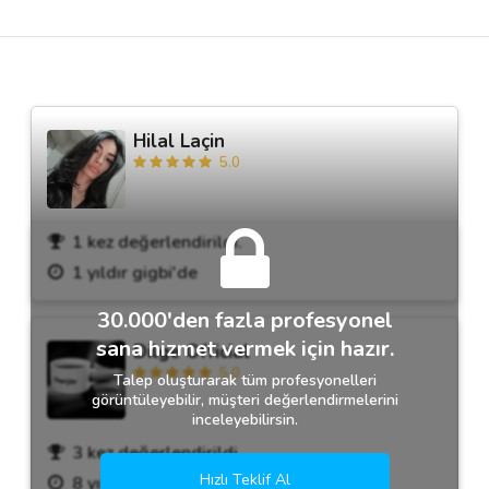
Destek
İletişim
Hilal Laçin
5.0
Kariyer
Blog
1 kez değerlendirildi.
1 yıldır gigbi'de
30.000'den fazla profesyonel
sana hizmet vermek için hazır.
Dilge Official
5.0
Talep oluşturarak tüm profesyonelleri
görüntüleyebilir, müşteri değerlendirmelerini
inceleyebilirsin.
3 kez değerlendirildi.
Hızlı Teklif Al
8 yıldır gigbi'de