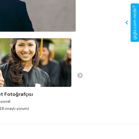
gigbi.com nedir?
t Fotoğrafçısı
Kişisel Fotoğraf Çekimi
syonel
6.041 profesyonel
18 onaylı yorum)
5.0
(6.341 onaylı yorum)