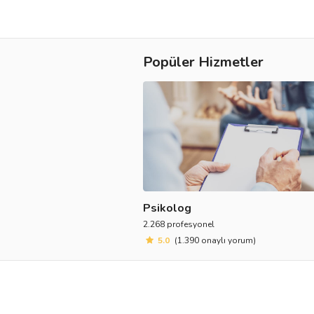
Destek
Popüler Hizmetler
İletişim
Kariyer
Blog
Psikolog
2.268 profesyonel
5.0
(1.390 onaylı yorum)