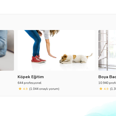
Köpek Eğitim
Boya Bad
644 profesyonel
10.940 prof
4.9
(1.044 onaylı yorum)
4.9
(1.3