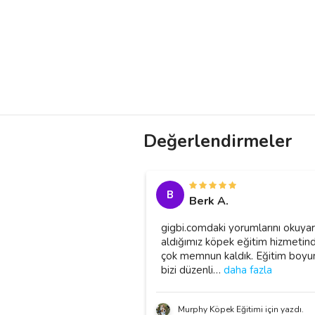
Değerlendirmeler
B
Berk A.
gigbi.comdaki yorumlarını okuya
aldığımız köpek eğitim hizmetin
çok memnun kaldık. Eğitim boyu
bizi düzenli
…
daha fazla
Murphy Köpek Eğitimi için yazdı.