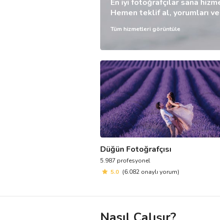
En iyi fotoğrafçılar sana hizm
Hemen teklif al, yorumları ve f
Tüm hizmetleri görüntüle
Düğün Fotoğrafçısı
5.987 profesyonel
5.0
(6.082 onaylı yorum)
Nasıl Çalışır?