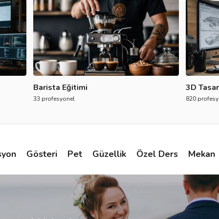
Barista Eğitimi
3D Tasar
33 profesyonel
820 profesy
syon
Gösteri
Pet
Güzellik
Özel Ders
Mekan