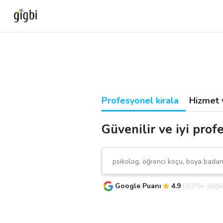
Anasayfa
Giriş Yap
Profesyonel kirala
Hizmet 
Kayıt Ol
Güvenilir ve iyi profe
Kategoriler
🎈
Biz Kimiz?
Google Puanı
4.9
(1075+ değe
🧐
Nasıl Çalışır?
🌟
Müşteri Değerlendirmeleri