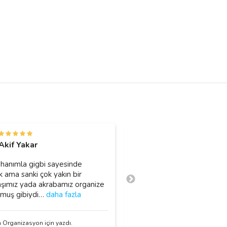
Z
Akif Yakar
Zeynep Babacan
hanımla gigbi sayesinde
Nuray hocama çok teşekkü
ık ama sanki çok yakın bir
öncelikle… Son derece güve
şımız yada akrabamız organize
direksiyon eğitmeni. Güven
muş gibiydi
…
daha fazla
teknikleri öğ
…
daha fazla
 Organizasyon için yazdı.
Nuray M. için yazdı.