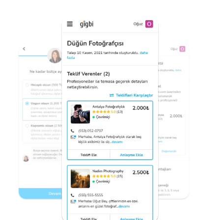
Birkaç soru cevapla
En uygunu ile anlaş