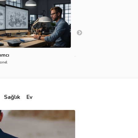
ımcı
Jazz Müzik Grubu
onel
848 profesyonel
Sağlık
Ev