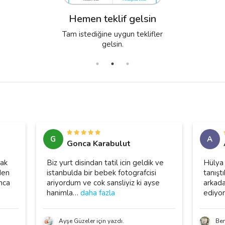
Bize hayallerinden bahset;
Teklifleri kıyasla, detayları
sana en uygun profesyoneli
netleştir, anlaşmanı yap.
Hemen teklif gelsin
bulalım.
Tam istediğine uygun teklifler
gelsin.
G
A
Gonca Karabulut
rak
Biz yurt disindan tatil icin geldik ve
Hülya 
den
istanbulda bir bebek fotografcisi
tanışt
nca
ariyordum ve cok sansliyiz ki ayse
arkada
hanimla
…
daha fazla
ediyor
Ayşe Güzeler için yazdı.
Ben