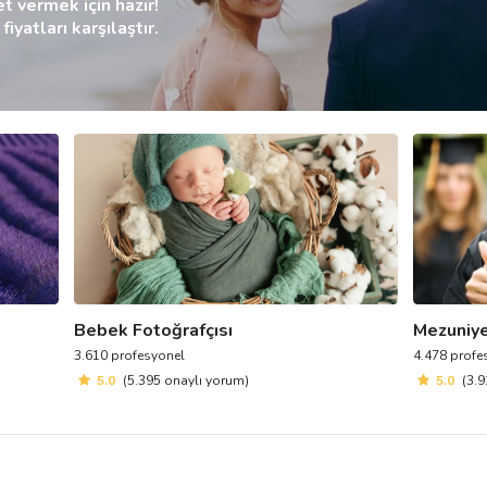
et vermek için hazır!
iyatları karşılaştır.
Bebek Fotoğrafçısı
Mezuniye
3.610 profesyonel
4.478 profe
5.0
(5.395 onaylı yorum)
5.0
(3.9