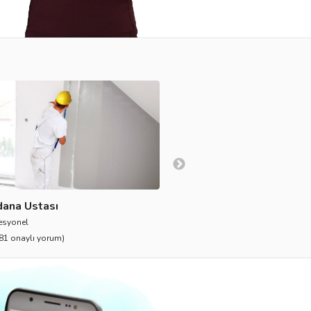
ana Ustası
Bando Takımı
esyonel
387 profesyonel
81 onaylı yorum)
4.9
(1.769 onaylı yorum)