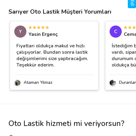
Sarıyer Oto Lastik Müşteri Yorumları
Y
C
Yasin Ergenç
Cema
Fiyatları oldukça makul ve hızlı
İstediğim 
çalışıyorlar. Bundan sonra lastik
vardı, sipa
değişimlerimi size yaptıracağım.
durumum o
Teşekkür ederim.
oldukça b
Ataman Yılmaz
Duranlar
Oto Lastik hizmeti mi veriyorsun?