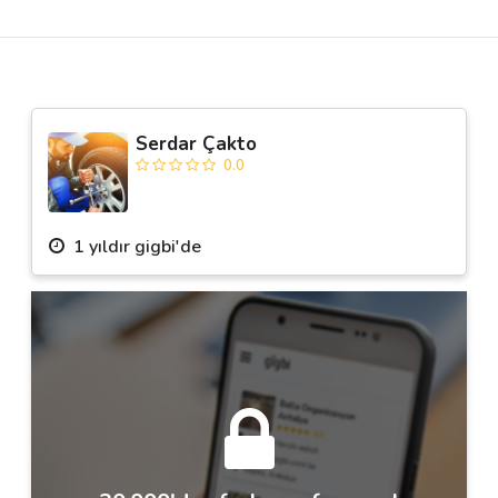
Destek
İletişim
Serdar Çakto
0.0
Kariyer
Blog
1 yıldır gigbi'de