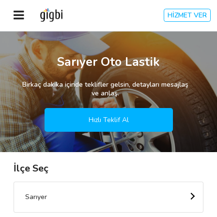
HİZMET VER
Anasayfa
Sarıyer Oto Lastik
Giriş Yap
Birkaç dakika içinde teklifler gelsin, detayları mesajlaş
ve anlaş.
Kayıt Ol
Hızlı Teklif Al
Kategoriler
İlçe Seç
🎈
Biz Kimiz?
🧐
Nasıl Çalışır?
Sarıyer
🌟
Müşteri Değerlendirmeleri