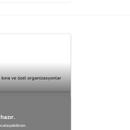
, kına ve özel organizasyonlar
hazır.
celeyebilirsin.