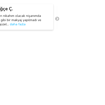
ğçe Ç.
Ayşe B.
A
an nikahım olacak nişanımda
Yakın bi arkadaşımın nişanı va
 gibi bir makyaj yapılmadı ve
günlük ne profesyonel makyaj 
güzel
…
daha fazla
ortası bi
…
daha fazla