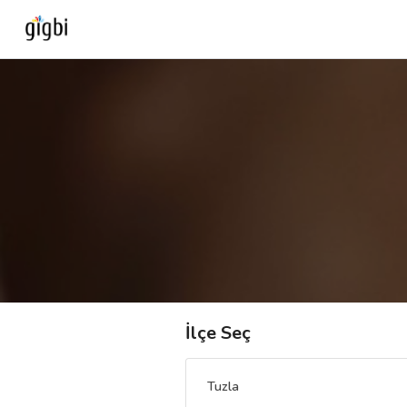
Anasayfa
Giriş Yap
Kayıt Ol
Kategoriler
🎈
Biz Kimiz?
İlçe Seç
🧐
Nasıl Çalışır?
Tuzla
🌟
Müşteri Değerlendirmeleri