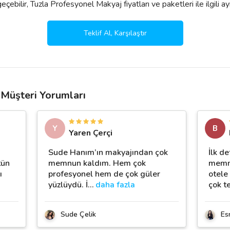
çebilir, Tuzla Profesyonel Makyaj fiyatları ve paketleri ile ilgili ayrınt
Teklif Al, Karşılaştır
 Müşteri Yorumları
Y
B
Yaren Çerçi
Sude Hanım’ın makyajından çok
İlk d
tün
memnun kaldım. Hem çok
memn
ı
profesyonel hem de çok güler
otele
yüzlüydü. İ
…
daha fazla
çok t
Sude Çelik
Es