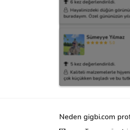
6 kez değerlendirildi.
Hayalinizdeki düğün görünüm
buradayım. Özel gününüzün yıldız
Sümeyye Yılmaz
5.0
5 kez değerlendirildi.
Kaliteli malzemelerle hijyen
çok küçükken başladı ve bu tu
Neden gigbi.com prof