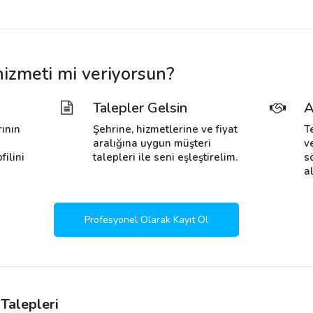
izmeti mi veriyorsun?
Talepler Gelsin
A
rının
Şehrine, hizmetlerine ve fiyat
T
i
aralığına uygun müşteri
v
filini
talepleri ile seni eşleştirelim.
s
al
Profesyonel Olarak Kayıt Ol
Talepleri