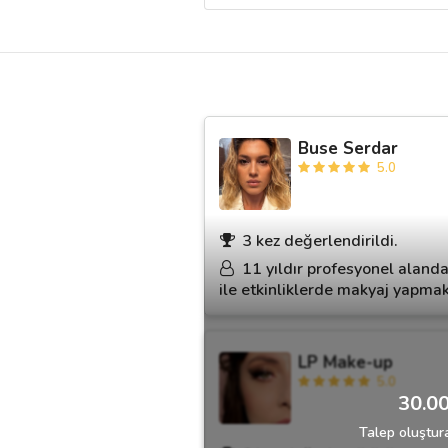
Destek
İletişim
Buse Serdar
Kariyer
5.0
Blog
3 kez değerlendirildi.
11 yıldır profesyonel alanda
ile etkinliklerde makyaj yapma
LP Make-up
5.0
30.00
Talep oluştura