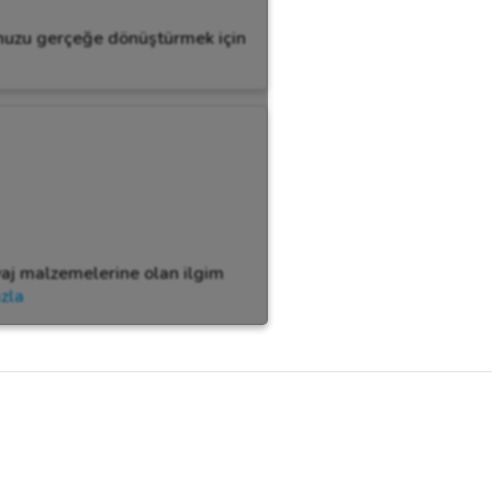
unuzu gerçeğe dönüştürmek için
kyaj malzemelerine olan ilgim
zla