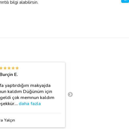
ılı bilgi alabilirsin.
B
Burçin E.
Beyzanur Gözlü
efa yaptırdığım makyajda
mezuniyet makyajımı bes
un kaldım Düğünüm için
yaptırdım ve gerçekten 
 geldi çok memnun kaldım
boyunca o güler yüzlülü
eşekkür
…
daha fazla
daha fazla
ra Yalçın
Beste Lalin