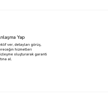
nlaşma Yap
eklif ver, detayları görüş,
ereceğin hizmetleri
özleşme oluşturarak garanti
tına al.