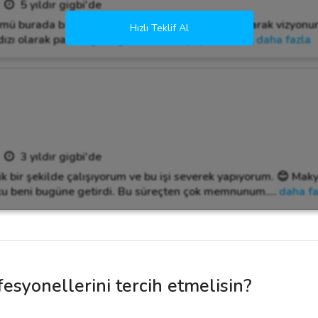
5 yıldır gigbi'de
ü burada başlıyor! Bir gelin makyaj sanatçısı olarak vizyon
Hızlı Teklif Al
ı olarak parladığınız güzel bir hikayeyi birlikte
…
daha fazla
3 yıldır gigbi'de
ik bir şekilde çalışıyorum ve bu işi severek yapıyorum. 😊 Ma
tku beni bugüne getirdi. Bu süreçten çok memnunum.
…
daha fa
esyonellerini tercih etmelisin?