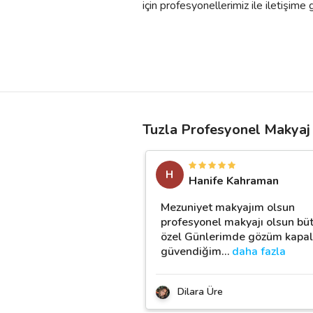
için profesyonellerimiz ile iletişime ge
Tuzla Profesyonel Makyaj
H
Hanife Kahraman
Mezuniyet makyajım olsun
profesyonel makyajı olsun bü
özel Günlerimde gözüm kapal
güvendiğim
…
daha fazla
Dilara Üre