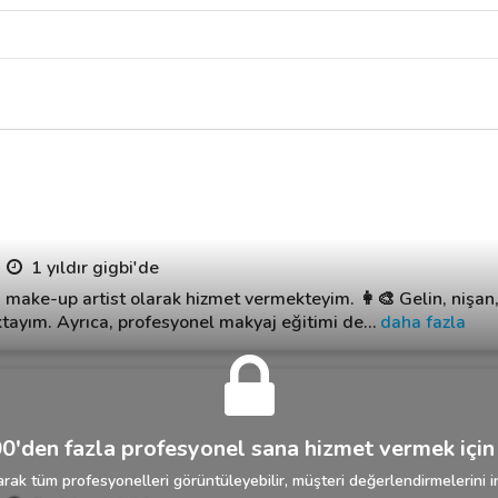
1 yıldır gigbi'de
 make-up artist olarak hizmet vermekteyim. 👩‍🎨 Gelin, nişan
ktayım. Ayrıca, profesyonel makyaj eğitimi de
…
daha fazla
0'den fazla profesyonel sana hizmet vermek için 
rak tüm profesyonelleri görüntüleyebilir, müşteri değerlendirmelerini in