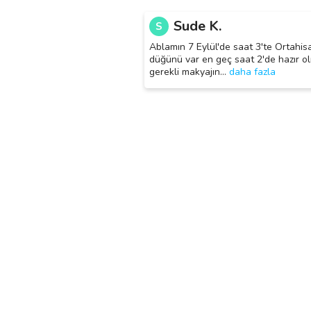
Sude K.
S
Ablamın 7 Eylül'de saat 3'te Ortahis
düğünü var en geç saat 2'de hazır 
gerekli makyajın
…
daha fazla