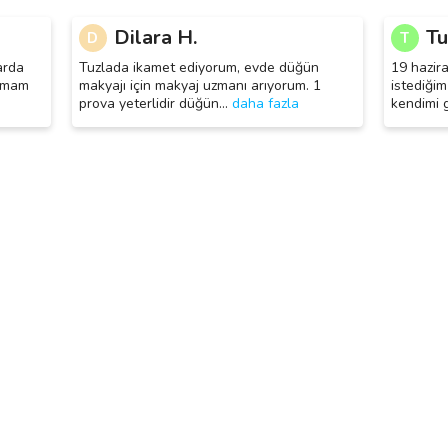
Dilara H.
Tu
D
T
arda
Tuzlada ikamet ediyorum, evde düğün
19 hazir
olmam
makyajı için makyaj uzmanı arıyorum. 1
istediğim
prova yeterlidir düğün
…
daha fazla
kendimi 