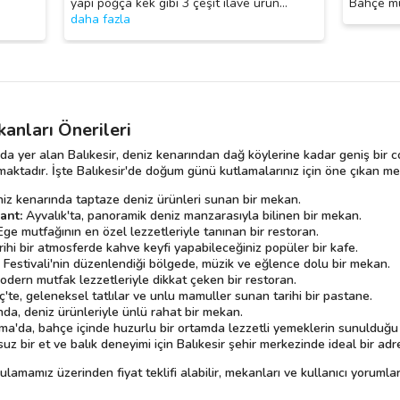
yapı poğça kek gibi 3 çeşit ilave ürün
…
Bahçe mü
daha fazla
anları Önerileri
 yer alan Balıkesir, deniz kenarından dağ köylerine kadar geniş bir coğr
ktadır. İşte Balıkesir'de doğum günü kutlamalarınız için öne çıkan mek
niz kenarında taptaze deniz ürünleri sunan bir mekan.
ant:
Ayvalık'ta, panoramik deniz manzarasıyla bilinen bir mekan.
Ege mutfağının en özel lezzetleriyle tanınan bir restoran.
ihi bir atmosferde kahve keyfi yapabileceğiniz popüler bir kafe.
 Festivali'nin düzenlendiği bölgede, müzik ve eğlence dolu bir mekan.
dern mutfak lezzetleriyle dikkat çeken bir restoran.
te, geleneksel tatlılar ve unlu mamuller sunan tarihi bir pastane.
a, deniz ürünleriyle ünlü rahat bir mekan.
a'da, bahçe içinde huzurlu bir ortamda lezzetli yemeklerin sunulduğu 
 bir et ve balık deneyimi için Balıkesir şehir merkezinde ideal bir adr
mamız üzerinden fiyat teklifi alabilir, mekanları ve kullanıcı yorumların