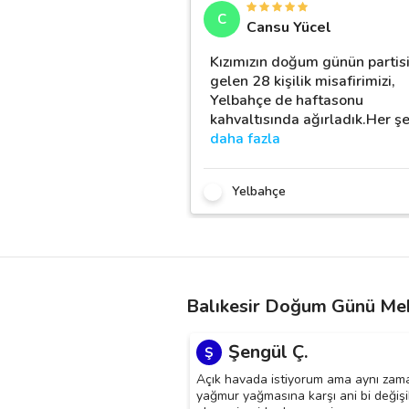
C
Cansu Yücel
Kızımızın doğum günün partis
gelen 28 kişilik misafirimizi,
Yelbahçe de haftasonu
kahvaltısında ağırladık.Her ş
daha fazla
Yelbahçe
Balıkesir Doğum Günü Mek
Şengül Ç.
Ş
Açık havada istiyorum ama aynı za
yağmur yağmasına karşı ani bi değişi