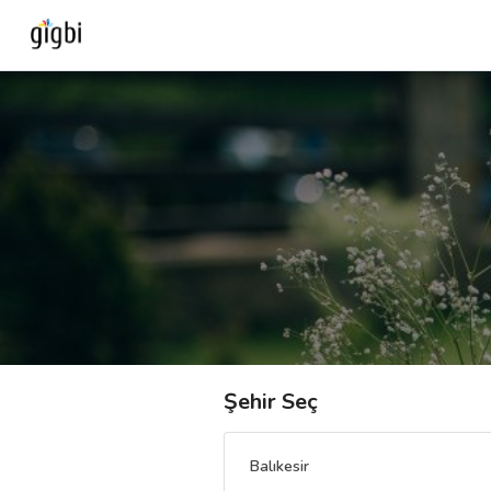
Anasayfa
Giriş Yap
Kayıt Ol
Kategoriler
🎈
Biz Kimiz?
Şehir Seç
🧐
Nasıl Çalışır?
Balıkesir
🌟
Müşteri Değerlendirmeleri