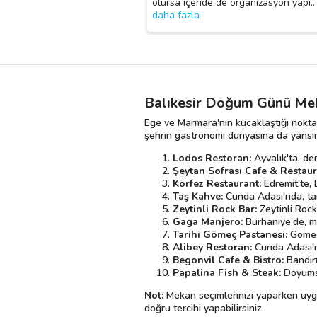
olursa içeride de organizasyon yapı
…
daha fazla
Balıkesir Doğum Günü Mek
Ege ve Marmara'nın kucaklaştığı noktada
şehrin gastronomi dünyasına da yansıma
Lodos Restoran:
Ayvalık'ta, de
Şeytan Sofrası Cafe & Restaur
Körfez Restaurant:
Edremit'te, 
Taş Kahve:
Cunda Adası'nda, tar
Zeytinli Rock Bar:
Zeytinli Rock
Gaga Manjero:
Burhaniye'de, mo
Tarihi Gömeç Pastanesi:
Gömeç'
Alibey Restoran:
Cunda Adası'nd
Begonvil Cafe & Bistro:
Bandırm
Papalina Fish & Steak:
Doyumsuz
Not:
Mekan seçimlerinizi yaparken uygula
doğru tercihi yapabilirsiniz.