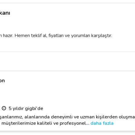
kanı
azır. Hemen teklif al, fiyatları ve yorumları karşılaştır.
on
5 yıldır gigbi'de
şanlarımız, alanlarında deneyimli ve uzman kişilerden oluşmak
 müşterilerimize kaliteli ve profesyonel
…
daha fazla