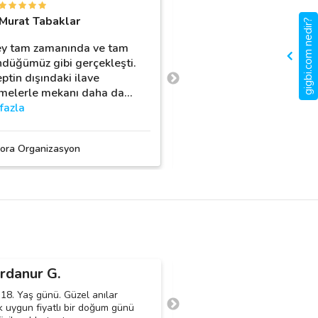
S
Murat Tabaklar
Sümeyye Aras
gigbi.com nedir?
y tam zamanında ve tam
Oğlumun bir yaş doğum
düğümüz gibi gerçekleşti.
organize ettik beraber ş
ptin dışındaki ilave
ekipler. Hiçbir ricamı kır
melerle mekanı daha da
…
Ben İstanbulda yaşad
…
fazla
daha fazla
ora Organizasyon
Hangy Organizasyon
rdanur G.
Hüseyin A.
H
k 18. Yaş günü. Güzel anılar
Sürpriz doğum günü kutlamas
k uygun fiyatlı bir doğum günü
istiyorum iki yetişkin birde çoc