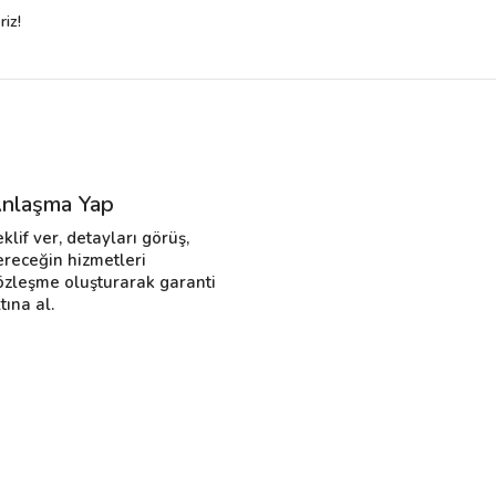
riz!
nlaşma Yap
eklif ver, detayları görüş,
ereceğin hizmetleri
özleşme oluşturarak garanti
tına al.