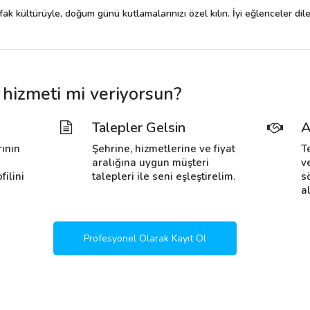
ak kültürüyle, doğum günü kutlamalarınızı özel kılın. İyi eğlenceler dile
izmeti mi veriyorsun?
Talepler Gelsin
A
rının
Şehrine, hizmetlerine ve fiyat
T
i
aralığına uygun müşteri
v
filini
talepleri ile seni eşleştirelim.
s
al
Profesyonel Olarak Kayıt Ol