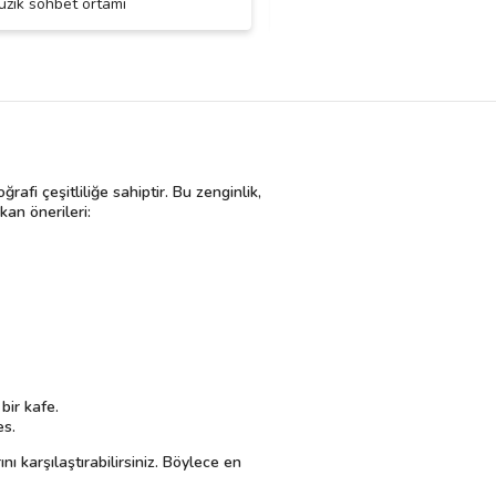
zik sohbet ortamı
gelicez mekana
afi çeşitliliğe sahiptir. Bu zenginlik,
an önerileri:
bir kafe.
es.
ı karşılaştırabilirsiniz. Böylece en