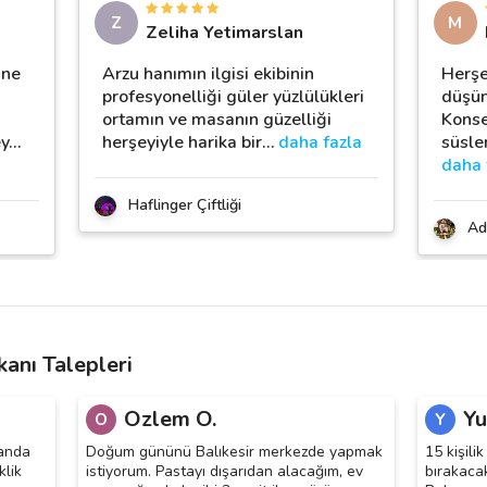
Z
M
Zeliha Yetimarslan
ine
Arzu hanımın ilgisi ekibinin
Herşe
profesyonelliği güler yüzlülükleri
düşün
ortamın ve masanın güzelliği
Konse
ey
…
herşeyiyle harika bir
…
daha fazla
süsle
daha 
Haflinger Çiftliği
Ad
anı Talepleri
Ozlem O.
Yu
O
Y
manda
Doğum gününü Balıkesir merkezde yapmak
15 kişili
klik
istiyorum. Pastayı dışarıdan alacağım, ev
bırakaca