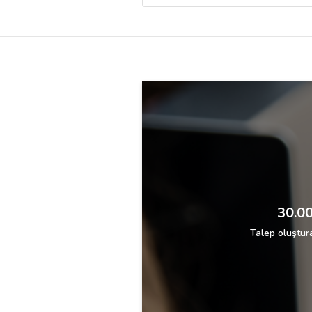
Destek
İletişim
Kariyer
Blog
30.00
Talep oluştura