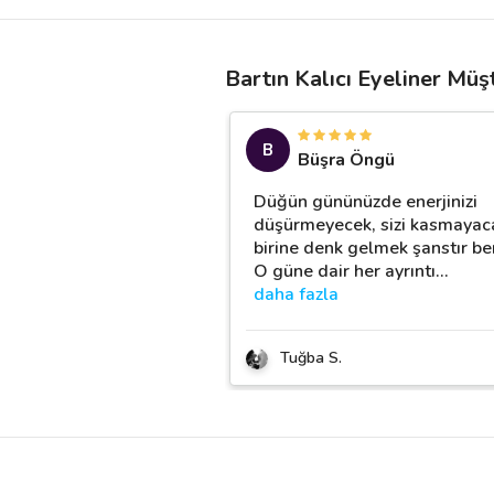
Bartın Kalıcı Eyeliner Müş
B
Büşra Öngü
Düğün gününüzde enerjinizi
düşürmeyecek, sizi kasmayac
birine denk gelmek şanstır be
O güne dair her ayrıntı
…
daha fazla
Tuğba S.