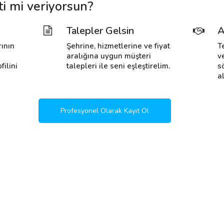
ti mi veriyorsun?
Talepler Gelsin
A
rının
Şehrine, hizmetlerine ve fiyat
T
i
aralığına uygun müşteri
v
filini
talepleri ile seni eşleştirelim.
s
al
Profesyonel Olarak Kayıt Ol