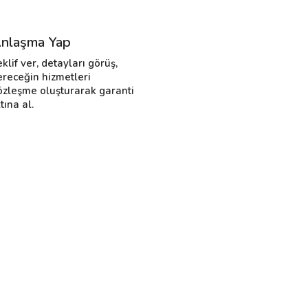
nlaşma Yap
eklif ver, detayları görüş,
ereceğin hizmetleri
özleşme oluşturarak garanti
tına al.