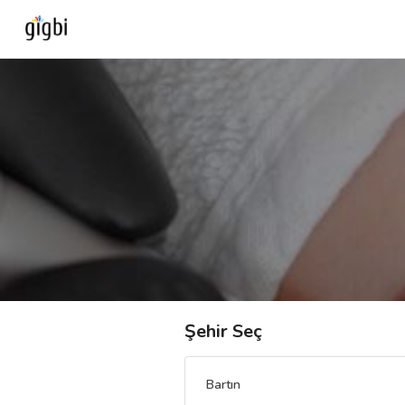
Anasayfa
Giriş Yap
Kayıt Ol
Kategoriler
🎈
Biz Kimiz?
Şehir Seç
🧐
Nasıl Çalışır?
Bartın
🌟
Müşteri Değerlendirmeleri