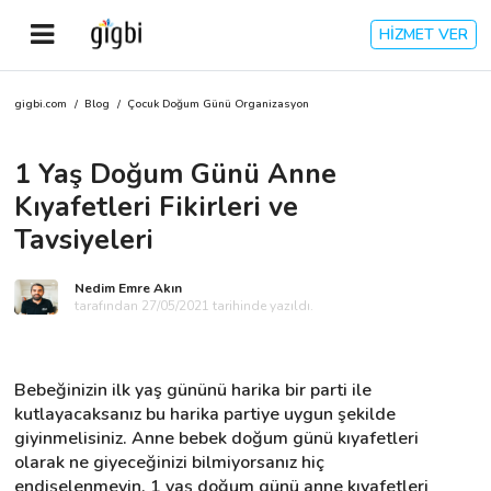
HİZMET VER
gigbi.com
/
Blog
/
Çocuk Doğum Günü Organizasyon
Anasayfa
1 Yaş Doğum Günü Anne
Giriş Yap
Kıyafetleri Fikirleri ve
Kayıt Ol
Tavsiyeleri
Kategoriler
Nedim Emre Akın
tarafından 27/05/2021 tarihinde yazıldı.
🎈
Biz Kimiz?
Bebeğinizin ilk yaş gününü harika bir parti ile 
kutlayacaksanız bu harika partiye uygun şekilde 
🧐
Nasıl Çalışır?
giyinmelisiniz. Anne bebek doğum günü kıyafetleri 
olarak ne giyeceğinizi bilmiyorsanız hiç 
🌟
Müşteri Değerlendirmeleri
endişelenmeyin. 1 yaş doğum günü anne kıyafetleri 