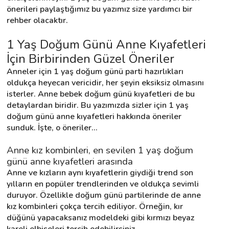
önerileri paylaştığımız bu yazımız size yardımcı bir 
rehber olacaktır.
Destek
1 Yaş Doğum Günü Anne Kıyafetleri 
İçin Birbirinden Güzel Öneriler
İletişim
Anneler için 1 yaş doğum günü parti hazırlıkları 
Kariyer
oldukça heyecan vericidir, her şeyin eksiksiz olmasını 
isterler. Anne bebek doğum günü kıyafetleri de bu 
Blog
detaylardan biridir. Bu yazımızda sizler için 1 yaş 
doğum günü anne kıyafetleri hakkında öneriler 
sunduk. İşte, o öneriler...
Anne kız kombinleri, en sevilen 1 yaş doğum 
günü anne kıyafetleri arasında 
Anne ve kızların aynı kıyafetlerin giydiği trend son 
yılların en popüler trendlerinden ve oldukça sevimli 
duruyor. Özellikle doğum günü partilerinde de anne 
kız kombinleri çokça tercih ediliyor. Örneğin, kır 
düğünü yapacaksanız modeldeki gibi kırmızı beyaz 
kareli elbiseleri tercih edebilirsiniz.