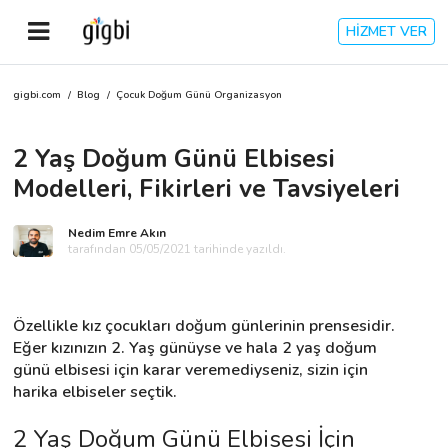
HİZMET VER
gigbi.com
/
Blog
/
Çocuk Doğum Günü Organizasyon
Anasayfa
2 Yaş Doğum Günü Elbisesi
Giriş Yap
Modelleri, Fikirleri ve Tavsiyeleri
Kayıt Ol
Nedim Emre Akın
tarafından 05/05/2021 tarihinde yazıldı.
Kategoriler
Özellikle kız çocukları doğum günlerinin prensesidir. 
🎈
Biz Kimiz?
Eğer kızınızın 2. Yaş günüyse ve hala 2 yaş doğum 
günü elbisesi için karar veremediyseniz, sizin için 
harika elbiseler seçtik.
🧐
Nasıl Çalışır?
2 Yaş Doğum Günü Elbisesi İçin 
🌟
Müşteri Değerlendirmeleri