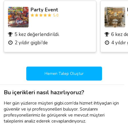
Party Event
5.0
5 kez değerlendirildi.
6 kez de
2 yıldır gigbi'de
4 yıldır
Hemen Talep Oluştur
Bu içerikleri nasıl hazırlıyoruz?
Her gün yüzlerce müşteri gigbi.com'da hizmet ihtiyaçları için
güvenilir ve iyi profesyonelleri buluyor. Sorularını
profesyonellerimiz ile görüşerek ve mevcut müşteri
taleplerini analiz ederek cevaplandırıyoruz.