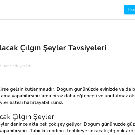
Hiz
cak Çılgın Şeyler Tavsiyeleri
1 tarihinde yazıldı.
irse gelsin kutlanmalıdır. Doğum gününüzde evinizde ya da b
tlama yapabilirsiniz ama biraz daha eğlenceli ve unutulmaz ols
r listesi hazırlayabilirsiniz.
ak Çılgın Şeyler
ler denince akla pek çok şey geliyor. Doğum gününüzde güzel
yapabilirsiniz. Tabii ki kendinizi tehlikeye sokacak çılgınlıkla