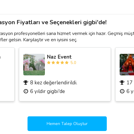
yon Fiyatları ve Seçenekleri gigbi'de!
asyon profesyonelleri sana hizmet vermek için hazır. Geçmiş müşt
ler gelsin. Karşılaştır ve en iyisini seç.
n
Naz Event
5.0
8 kez değerlendirildi.
17 
6 yıldır gigbi'de
6 y
Hemen Talep Oluştur