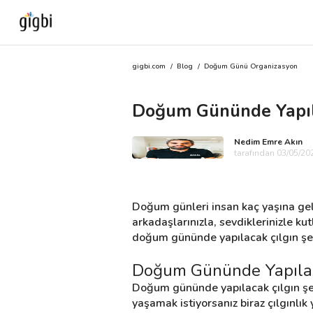
gigbi.com
/
Blog
/
Doğum Günü Organizasyon
Anasayfa
Doğum Gününde Yapıla
Giriş Yap
Nedim Emre Akın
Kayıt Ol
tarafından 03/05/202
Kategoriler
Doğum günleri insan kaç yaşına gel
arkadaşlarınızla, sevdiklerinizle ku
doğum gününde yapılacak çılgın şeyle
🎈
Biz Kimiz?
Doğum Gününde Yapılac
🧐
Nasıl Çalışır?
Doğum gününde yapılacak çılgın şey
yaşamak istiyorsanız biraz çılgınlık 
🌟
Müşteri Değerlendirmeleri