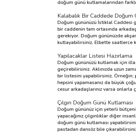
doğum günü kutlamalarından farklı 
Kalabalık Bir Caddede Doğum 
Destek
Doğum gününüzü İstiklal Caddesi gib
bir caddenin tam ortasında arkadaşl
İletişim
gerekiyor. Doğum gününüzde akşam 
kutlayabilirsiniz. Elbette saatler
Kariyer
Yapılacaklar Listesi Hazırlama
Blog
Doğum gününüzü kutlamak için illa ka
geçirebilirsiniz. Aklınızda uzun zama
bir listesini yapabilirsiniz. Örneği
hepsini yapamasanız da büyük çoğunlu
cesur arkadaşlarınız varsa onlarla 
Çılgın Doğum Günü Kutlaması
Doğum gününüz için yeterli bütçeniz
yapacağınız çılgınlıklar diğer insan
doğum günü kutlaması yapabilirsiniz.
pastadan dansöz bile çıkarabilirsi