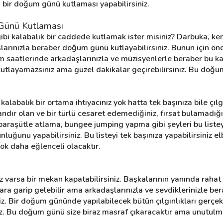
bir doğum günü kutlaması yapabilirsiniz.
Günü Kutlaması
i kalabalık bir caddede kutlamak ister misiniz? Darbuka, kema
arınızla beraber doğum günü kutlayabilirsiniz. Bunun için ön
saatlerinde arkadaşlarınızla ve müzisyenlerle beraber bu k
ce kutlayamazsınız ama güzel dakikalar geçirebilirsiniz. Bu d
labalık bir ortama ihtiyacınız yok hatta tek başınıza bile çıl
ndır olan ve bir türlü cesaret edemediğiniz, fırsat bulamadığını
n; paraşütle atlama, bungee jumping yapma gibi şeyleri bu listey
ğunu yapabilirsiniz. Bu listeyi tek başınıza yapabilirsiniz el
çok daha eğlenceli olacaktır.
 varsa bir mekan kapatabilirsiniz. Başkalarının yanında rahat
lara garip gelebilir ama arkadaşlarınızla ve sevdiklerinizle be
 Bir doğum gününde yapılabilecek bütün çılgınlıkları gerçekleş
niz. Bu doğum günü size biraz masraf çıkaracaktır ama unutul