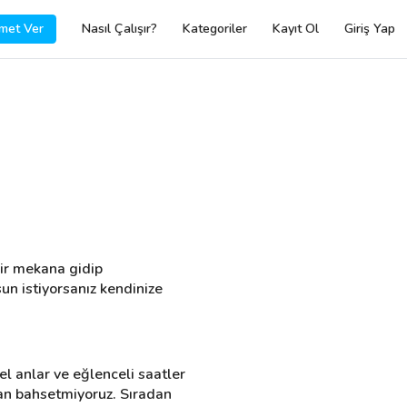
met Ver
Nasıl Çalışır?
Kategoriler
Kayıt Ol
Giriş Yap
ir mekana gidip 
un istiyorsanız kendinize 
 anlar ve eğlenceli saatler 
rdan bahsetmiyoruz. Sıradan 