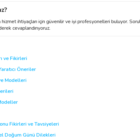
uz?
izmet ihtiyaçları için güvenilir ve iyi profesyonelleri buluyor. Soru
derek cevaplandırıyoruz.
ve Fikirleri
aratıcı Öneriler
e Modelleri
rileri
Modeller
 Fikirleri ve Tavsiyeleri
zel Doğum Günü Dilekleri