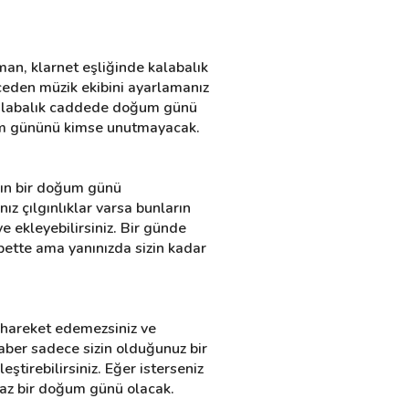
n, klarnet eşliğinde kalabalık 
ceden müzik ekibini ayarlamanız 
alabalık caddede doğum günü 
oğum gününü kimse unutmayacak.
gın bir doğum günü 
z çılgınlıklar varsa bunların 
e ekleyebilirsiniz. Bir günde 
bette ama yanınızda sizin kadar 
 hareket edemezsiniz ve 
raber sadece sizin olduğunuz bir 
tirebilirsiniz. Eğer isterseniz 
maz bir doğum günü olacak.