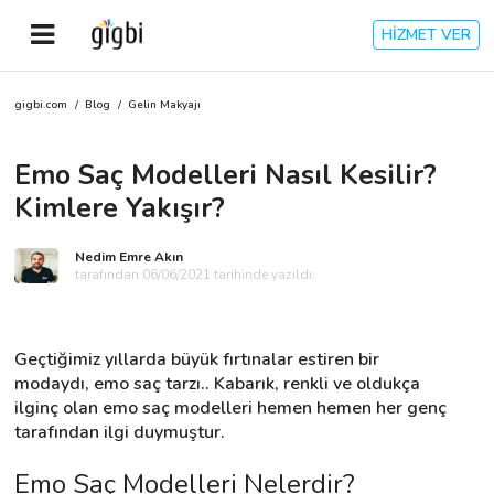
HİZMET VER
gigbi.com
/
Blog
/
Gelin Makyajı
Anasayfa
Emo Saç Modelleri Nasıl Kesilir?
Giriş Yap
Kimlere Yakışır?
Kayıt Ol
Nedim Emre Akın
tarafından 06/06/2021 tarihinde yazıldı.
Kategoriler
Geçtiğimiz yıllarda büyük fırtınalar estiren bir 
🎈
Biz Kimiz?
modaydı, emo saç tarzı.. Kabarık, renkli ve oldukça 
ilginç olan emo saç modelleri hemen hemen her genç 
tarafından ilgi duymuştur.
🧐
Nasıl Çalışır?
Emo Saç Modelleri Nelerdir?
🌟
Müşteri Değerlendirmeleri