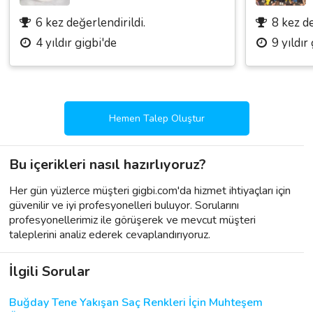
6 kez değerlendirildi.
8 kez de
4 yıldır gigbi'de
9 yıldır
Hemen Talep Oluştur
Bu içerikleri nasıl hazırlıyoruz?
Her gün yüzlerce müşteri gigbi.com'da hizmet ihtiyaçları için
güvenilir ve iyi profesyonelleri buluyor. Sorularını
profesyonellerimiz ile görüşerek ve mevcut müşteri
taleplerini analiz ederek cevaplandırıyoruz.
İlgili Sorular
Buğday Tene Yakışan Saç Renkleri İçin Muhteşem