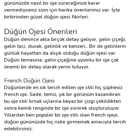
gününüzde nasıl bir oje süreceğinize karar 
vermediyseniz sizin için harika önerilerimiz var. İşte 
birbirinden güzel düğün ojesi fikirleri.
Destek
Düğün Ojesi Önerileri
İletişim
Düğün denince akla birçok detay geliyor, gelin çiçeği, 
gelin tacı, duvak, gelinlik ve benzeri.. Bir de gelinlerin 
Kariyer
günlük hayattan da alışık olduğu düğün ojesi var. 
Düğün temasına, gelin çiçeğine uyumlu bir oje çok 
Blog
önemli bir detay olarak yerini tutuyor.
French Düğün Ojesi
Düğünlerde en sık tercih edilen oje stili hiç şüphesiz 
french oje. Sade, temiz, şık bir görünüm kazandıran 
bu oje stili tırnak uçlarına beyaz bir çizgi çekildikten 
sonra kemik renginde bir oje sürerek oluşturuluyor. 
Yıllardan beri popüler bir oje stili olan french ojeyi, 
düğün gününüzde hiç riske girmemek amacıyla tercih 
edebilirsiniz.