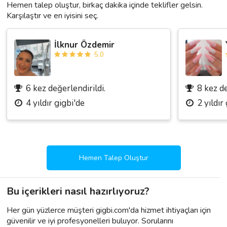
Hemen talep oluştur, birkaç dakika içinde teklifler gelsin.
Karşılaştır ve en iyisini seç.
İlknur Özdemir
5.0
6 kez değerlendirildi.
8 kez de
4 yıldır gigbi'de
2 yıldır
Hemen Talep Oluştur
Bu içerikleri nasıl hazırlıyoruz?
Her gün yüzlerce müşteri gigbi.com'da hizmet ihtiyaçları için
güvenilir ve iyi profesyonelleri buluyor. Sorularını