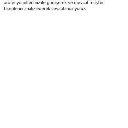
profesyonellerimiz ile görüşerek ve mevcut müşteri
taleplerini analiz ederek cevaplandırıyoruz.
gigbi.com
Güvenilir ve iyi profesyoneller ile tanış.