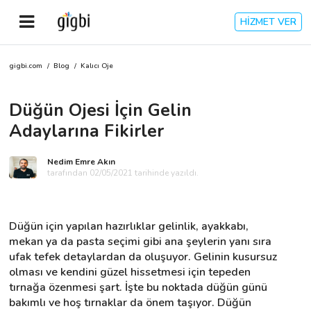
HİZMET VER
gigbi.com
/
Blog
/
Kalıcı Oje
Anasayfa
Düğün Ojesi İçin Gelin
Giriş Yap
Adaylarına Fikirler
Kayıt Ol
Nedim Emre Akın
tarafından 02/05/2021 tarihinde yazıldı.
Kategoriler
Düğün için yapılan hazırlıklar gelinlik, ayakkabı, 
🎈
Biz Kimiz?
mekan ya da pasta seçimi gibi ana şeylerin yanı sıra 
ufak tefek detaylardan da oluşuyor. Gelinin kusursuz 
olması ve kendini güzel hissetmesi için tepeden 
🧐
Nasıl Çalışır?
tırnağa özenmesi şart. İşte bu noktada düğün günü 
bakımlı ve hoş tırnaklar da önem taşıyor. Düğün 
🌟
Müşteri Değerlendirmeleri