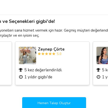
ı ve Seçenekleri gigbi'de!
yonelleri sana hizmet vermek için hazır. Geçmiş müşteri değerlendi
şılaştır ve en iyisini seç.
Zeynep Çörte
5.0
5 kez değerlendirildi.
5 k
1 yıldır gigbi'de
1 y
Hemen Talep Oluştur