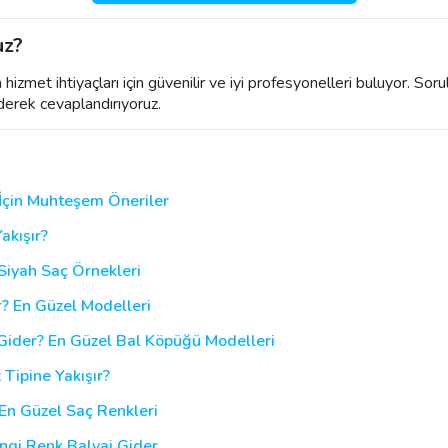
uz?
izmet ihtiyaçları için güvenilir ve iyi profesyonelleri buluyor. Soru
derek cevaplandırıyoruz.
İçin Muhteşem Öneriler
akışır?
 Siyah Saç Örnekleri
r? En Güzel Modelleri
Gider? En Güzel Bal Köpüğü Modelleri
Tipine Yakışır?
 En Güzel Saç Renkleri
angi Renk Balyaj Gider