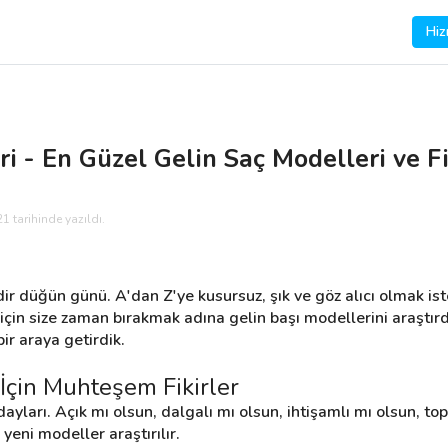
Hiz
i - En Güzel Gelin Saç Modelleri ve Fi
1 tarihinde yazıldı.
ir düğün günü. A'dan Z'ye kusursuz, şık ve göz alıcı olmak ister
z için size zaman bırakmak adına gelin başı modellerini araştırd
ir araya getirdik.
İçin Muhteşem Fikirler
dayları. Açık mı olsun, dalgalı mı olsun, ihtişamlı mı olsun, to
n yeni modeller araştırılır.