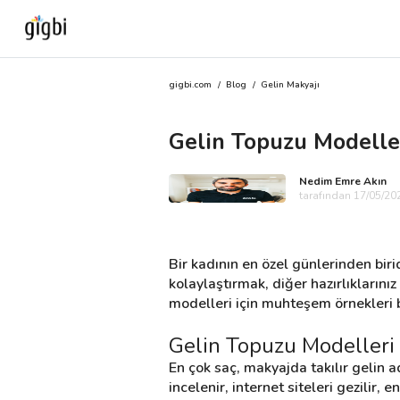
gigbi.com
/
Blog
/
Gelin Makyajı
Anasayfa
Gelin Topuzu Modeller
Giriş Yap
Nedim Emre Akın
Kayıt Ol
tarafından 17/05/202
Kategoriler
Bir kadının en özel günlerinden birid
kolaylaştırmak, diğer hazırlıklarını
modelleri için muhteşem örnekleri b
🎈
Biz Kimiz?
Gelin Topuzu Modelleri 
🧐
Nasıl Çalışır?
En çok saç, makyajda takılır gelin a
incelenir, internet siteleri gezilir, e
🌟
Müşteri Değerlendirmeleri