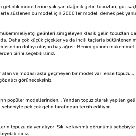
 gelinlik modellerine yakışan dağınık gelin topuzları, gür saçlı
klarla süslenen bu model için 2000'ler modeli demek pek yanl
ükemmeliyetçi gelinleri simgeleyen klasik gelin topuzları da
a. Daha çok küçük çiçekler ya da incili taçlarla bütünlenen m
anmasından dolayı oluşan baş ağrısı. Benim günüm mükemmel o
den birini seçebilirsiniz.
 alan ve modası asla geçmeyen bir model var; ense topuzu... 
öz alıcı görüneceksiniz.
arın popüler modellerinden... Yandan topuz olarak yapılan geli
bebiyle pek çok gelin tarafından tercih ediliyor.
erin topuzu da yer alıyor. Sıkı ve kıvrımlı görünümü sebebiyle
eyebilirsiniz.