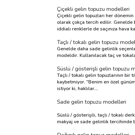
Çiçekli gelin topuzu modelleri
Çiçekli gelin topuzları her dönemin 
Destek
olarak çokça tercih edilir. Genelde
iddialı renklerle de saçınıza hava ka
İletişim
Taçlı / tokalı gelin topuzu model
Kariyer
Genelde daha sade gelinlik seçenlerin
modeldir. Kullanılacak taç ve tokala
Blog
Süslü / gösterişli gelin topuzu 
Taçlı / tokalı gelin topuzlarının bir
kaybetmiyor. "Benim en özel günüm"
istiyor ki, haklılar...
Sade gelin topuzu modelleri
Süslü / gösterişili, taçlı / tokalı d
makyaj ve sade gelinlik tercihinde 
Dağınık gelin topuz modelleri