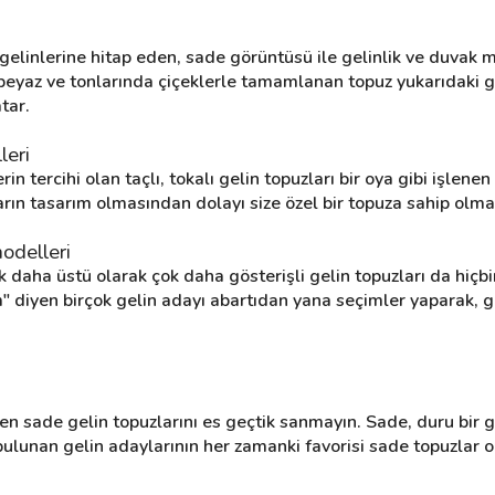
gelinlerine hitap eden, sade görüntüsü ile gelinlik ve duvak m
 beyaz ve tonlarında çiçeklerle tamamlanan topuz yukarıdaki g
tar.
leri
 tercihi olan taçlı, tokalı gelin topuzları bir oya gibi işlenen s
rın tasarım olmasından dolayı size özel bir topuza sahip olman
modelleri
 tık daha üstü olarak çok daha gösterişli gelin topuzları da hiçb
 diyen birçok gelin adayı abartıdan yana seçimler yaparak, g
erken sade gelin topuzlarını es geçtik sanmayın. Sade, duru bir g
bulunan gelin adaylarının her zamanki favorisi sade topuzlar 