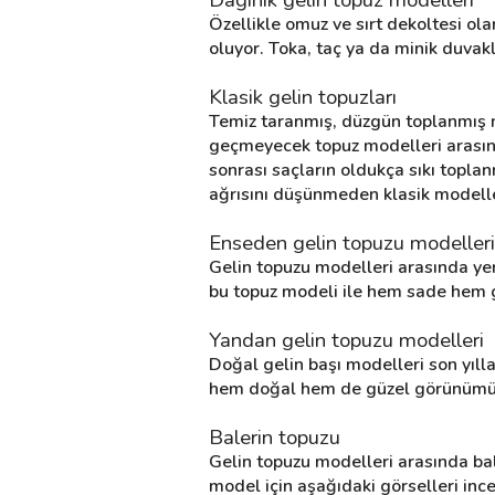
Özellikle omuz ve sırt dekoltesi olan
oluyor. Toka, taç ya da minik duva
Klasik gelin topuzları
Temiz taranmış, düzgün toplanmış m
geçmeyecek topuz modelleri arasınd
sonrası saçların oldukça sıkı topl
ağrısını düşünmeden klasik modeller
Enseden gelin topuzu modelleri
Gelin topuzu modelleri arasında yer
bu topuz modeli ile hem sade hem g
Yandan gelin topuzu modelleri
Doğal gelin başı modelleri son yıll
hem doğal hem de güzel görünümü se
Balerin topuzu
Gelin topuzu modelleri arasında bal
model için aşağıdaki görselleri incel