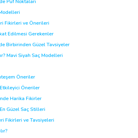
de Püf Noktaları
Modelleri
 Fikirleri ve Önerileri
kkat Edilmesi Gerekenler
de Birbirinden Güzel Tavsiyeler
ır? Mavi Siyah Saç Modelleri
hteşem Öneriler
Etkileyici Öneriler
nde Harika Fikirler
En Güzel Saç Stilleri
i Fikirleri ve Tavsiyeleri
lır?