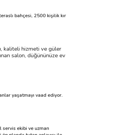
aslı bahçesi, 2500 kişilik kır 
aliteli hizmeti ve güler 
 sunan salon, düğününüze ev 
 anlar yaşatmayı vaad ediyor.
 servis ekibi ve uzman 
ön planda tutan anlayışı ile 