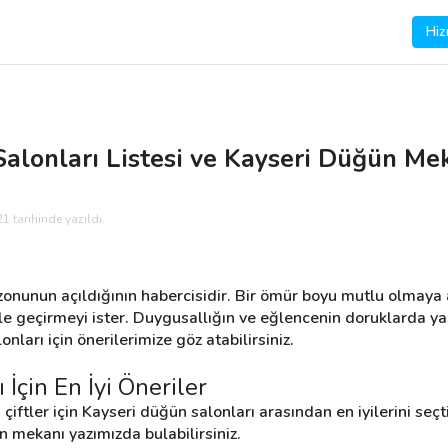
Hiz
Salonları Listesi ve Kayseri Düğün Me
1 tarihinde yazıldı.
onunun açıldığının habercisidir. Bir ömür boyu mutlu olmaya ad
i ile geçirmeyi ister. Duygusallığın ve eğlencenin doruklarda 
ları için önerilerimize göz atabilirsiniz.
İçin En İyi Öneriler
tler için Kayseri düğün salonları arasından en iyilerini seçtik.
n mekanı yazımızda bulabilirsiniz.