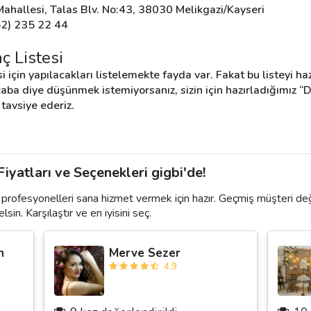
hallesi, Talas Blv. No:43, 38030 Melikgazi/Kayseri
52) 235 22 44
ç Listesi
in yapılacakları listelemekte fayda var. Fakat bu listeyi haz
ba diye düşünmek istemiyorsanız, sizin için hazırladığımız “Düğ
tavsiye ederiz.
yatları ve Seçenekleri gigbi'de!
profesyonelleri sana hizmet vermek için hazır. Geçmiş müşteri de
lsin. Karşılaştır ve en iyisini seç.
n
Merve Sezer
4.9