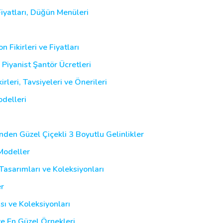
yatları, Düğün Menüleri
 Fikirleri ve Fiyatları
, Piyanist Şantör Ücretleri
leri, Tavsiyeleri ve Önerileri
delleri
inden Güzel Çiçekli 3 Boyutlu Gelinlikler
 Modeller
asarımları ve Koleksiyonları
er
sı ve Koleksiyonları
ve En Güzel Örnekleri