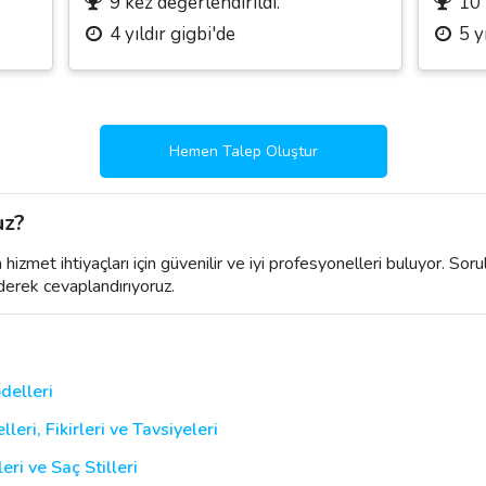
9 kez değerlendirildi.
10 
4 yıldır gigbi'de
5 y
Hemen Talep Oluştur
uz?
izmet ihtiyaçları için güvenilir ve iyi profesyonelleri buluyor. Soru
derek cevaplandırıyoruz.
delleri
ri, Fikirleri ve Tavsiyeleri
ri ve Saç Stilleri