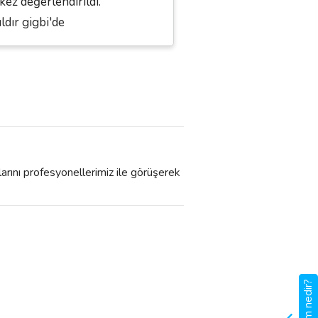
kez değerlendirildi.
ıldır gigbi'de
larını profesyonellerimiz ile görüşerek