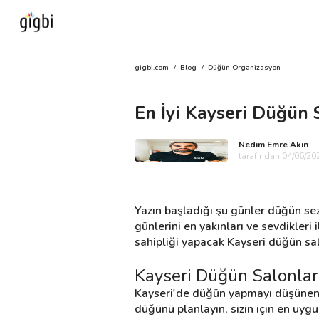
gigbi.com
/
Blog
/
Düğün Organizasyon
Anasayfa
En İyi Kayseri Düğün 
Giriş Yap
Nedim Emre Akın
Kayıt Ol
tarafından 04/06/202
Kategoriler
Yazın başladığı şu günler düğün sez
günlerini en yakınları ve sevdikler
sahipliği yapacak Kayseri düğün salon
🎈
Biz Kimiz?
Kayseri Düğün Salonları 
🧐
Nasıl Çalışır?
Kayseri'de düğün yapmayı düşünen çif
düğünü planlayın, sizin için en uygu
🌟
Müşteri Değerlendirmeleri