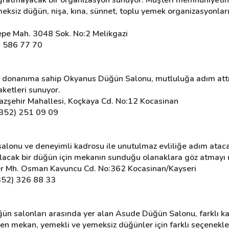
siz düğün, nişa, kına, sünnet, toplu yemek organizasyonları 
pe Mah. 3048 Sok. No:2 Melikgazi
4 586 77 70
k donanıma sahip Okyanus Düğün Salonu, mutluluğa adım attığı
aketleri sunuyor.
zşehir Mahallesi, Koçkaya Cd. No:12 Kocasinan
0352) 251 09 09
alonu ve deneyimli kadrosu ile unutulmaz evliliğe adım atacak
 kalacak bir düğün için mekanın sunduğu olanaklara göz atmayı
r Mh. Osman Kavuncu Cd. No:362 Kocasinan/Kayseri
352) 326 88 33
ün salonları arasında yer alan Asude Düğün Salonu, farklı ka
ken mekan, yemekli ve yemeksiz düğünler için farklı seçenekl