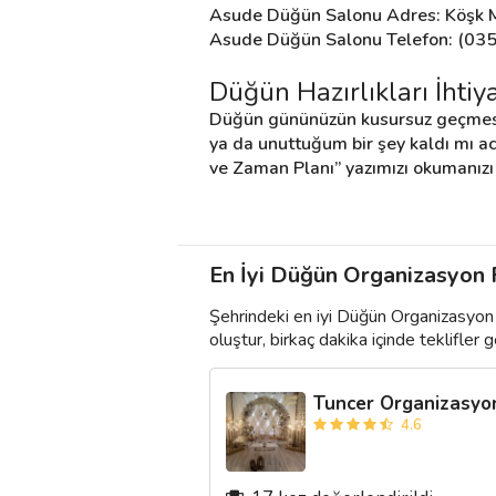
Asude Düğün Salonu Adres: Köşk Ma
Asude Düğün Salonu Telefon: (03
Düğün Hazırlıkları İhtiya
Düğün gününüzün kusursuz geçmesi iç
ya da unuttuğum bir şey kaldı mı aca
ve Zaman Planı” yazımızı okumanızı 
En İyi Düğün Organizasyon Fi
Şehrindeki en iyi Düğün Organizasyon 
oluştur, birkaç dakika içinde teklifler ge
Tuncer Organizasyo
4.6