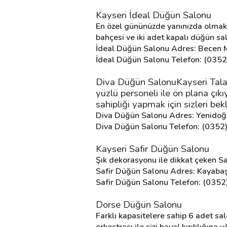
Kayseri İdeal Düğün Salonu
En özel gününüzde yanınızda olmakta
Destek
bahçesi ve iki adet kapalı düğün s
İdeal Düğün Salonu Adres: Becen Ma
İletişim
İdeal Düğün Salonu Telefon: (035
Kariyer
Diva Düğün SalonuKayseri Talas 
yüzlü personeli ile ön plana çık
Blog
sahipliği yapmak için sizleri bekl
Diva Düğün Salonu Adres: Yenidoğ
Diva Düğün Salonu Telefon: (0352
Kayseri Safir Düğün Salonu
Şık dekorasyonu ile dikkat çeken Sa
Safir Düğün Salonu Adres: Kayabaş
Safir Düğün Salonu Telefon: (035
Dorse Düğün Salonu
Farklı kapasitelere sahip 6 adet sa
orkestrası ile sizi hayal kırıklığın