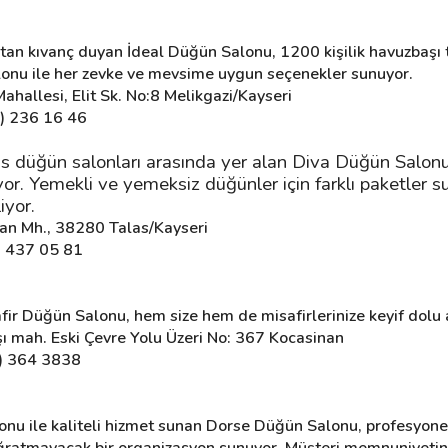
n kıvanç duyan İdeal Düğün Salonu, 1200 kişilik havuzbaşı ter
alonu ile her zevke ve mevsime uygun seçenekler sunuyor.
hallesi, Elit Sk. No:8 Melikgazi/Kayseri
2) 236 16 46
düğün salonları arasında yer alan Diva Düğün Salonu, k
ıyor. Yemekli ve yemeksiz düğünler için farklı paketler
iyor.
an Mh., 38280 Talas/Kayseri
) 437 05 81
fir Düğün Salonu, hem size hem de misafirlerinize keyif dolu
ı mah. Eski Çevre Yolu Üzeri No: 367 Kocasinan
2) 364 3838
lonu ile kaliteli hizmet sunan Dorse Düğün Salonu, profesyonel
a uğratmayacak bir organizasyon sunuyor. Müşteri memnuniyetini 