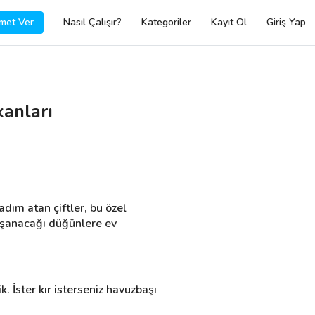
met Ver
Nasıl Çalışır?
Kategoriler
Kayıt Ol
Giriş Yap
kanları
ım atan çiftler, bu özel 
yaşanacağı düğünlere ev 
 İster kır isterseniz havuzbaşı 