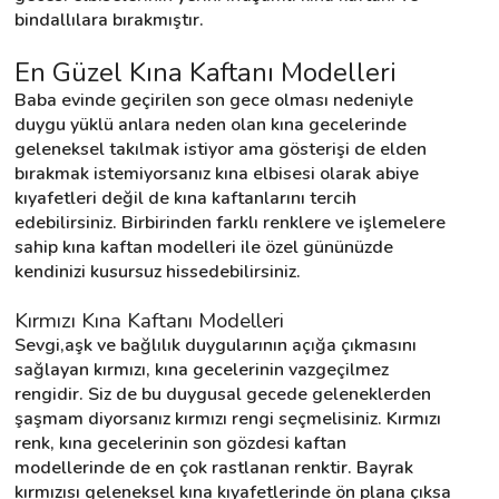
bindallılara bırakmıştır.
En Güzel Kına Kaftanı Modelleri
Destek
Baba evinde geçirilen son gece olması nedeniyle 
İletişim
duygu yüklü anlara neden olan kına gecelerinde 
geleneksel takılmak istiyor ama gösterişi de elden 
bırakmak istemiyorsanız kına elbisesi olarak abiye 
Kariyer
kıyafetleri değil de kına kaftanlarını tercih 
edebilirsiniz. Birbirinden farklı renklere ve işlemelere 
Blog
sahip kına kaftan modelleri ile özel gününüzde 
kendinizi kusursuz hissedebilirsiniz.
Kırmızı Kına Kaftanı Modelleri
Sevgi,aşk ve bağlılık duygularının açığa çıkmasını 
sağlayan kırmızı, kına gecelerinin vazgeçilmez 
rengidir. Siz de bu duygusal gecede geleneklerden 
şaşmam diyorsanız kırmızı rengi seçmelisiniz. Kırmızı 
renk, kına gecelerinin son gözdesi kaftan 
modellerinde de en çok rastlanan renktir. Bayrak 
kırmızısı geleneksel kına kıyafetlerinde ön plana çıksa 