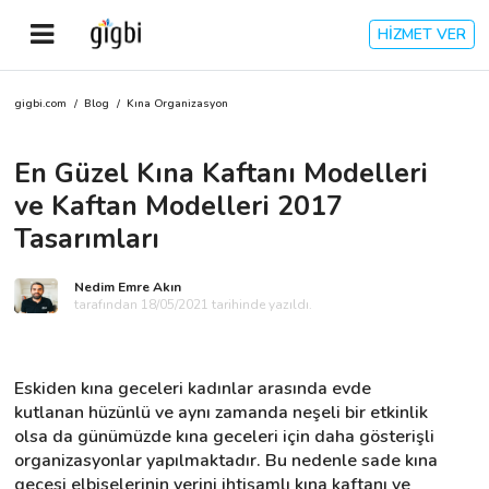
HİZMET VER
gigbi.com
/
Blog
/
Kına Organizasyon
Anasayfa
En Güzel Kına Kaftanı Modelleri
Giriş Yap
ve Kaftan Modelleri 2017
Kayıt Ol
Tasarımları
Kategoriler
Nedim Emre Akın
tarafından 18/05/2021 tarihinde yazıldı.
🎈
Biz Kimiz?
Eskiden kına geceleri kadınlar arasında evde 
kutlanan hüzünlü ve aynı zamanda neşeli bir etkinlik 
🧐
Nasıl Çalışır?
olsa da günümüzde kına geceleri için daha gösterişli 
organizasyonlar yapılmaktadır. Bu nedenle sade kına 
🌟
Müşteri Değerlendirmeleri
gecesi elbiselerinin yerini ihtişamlı kına kaftanı ve 