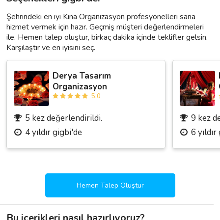
Şehrindeki en iyi Kına Organizasyon profesyonelleri sana
hizmet vermek için hazır. Geçmiş müşteri değerlendirmeleri
ile. Hemen talep oluştur, birkaç dakika içinde teklifler gelsin.
Karşılaştır ve en iyisini seç.
Derya Tasarım
Organizasyon
5.0
5 kez değerlendirildi.
9 kez de
4 yıldır gigbi'de
6 yıldır
Hemen Talep Oluştur
Bu içerikleri nasıl hazırlıyoruz?