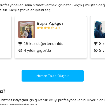
profesyonelleri sana hizmet vermek için hazır. Geçmiş müşteri değ
lsin. Karşılaştır ve en iyisini seç.
Büşra Açıkgöz
4.9
19 kez değerlendirildi.
8 k
4 yıldır gigbi'de
9 y
Hemen Talep Oluştur
uz?
izmet ihtiyaçları için güvenilir ve iyi profesyonelleri buluyor. Soru
derek cevaplandırıyoruz.