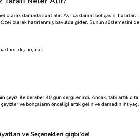
z Tarafı Neler Alır?
enel olarak damada saat alır. Ayrıca damat bohçasını hazırlar.
 Özel olarak hazırlanmış bavulda gider. Bunun süslemesini de
arfüm, diş fırçası )
n çeyizi ile beraber 40 gün sergilenirdi. Ancak, tabi artık o ta
, çeyizler ve bohçaların önceliği artık gelin ve damadın ihtiyaç
yatları ve Seçenekleri gigbi'de!