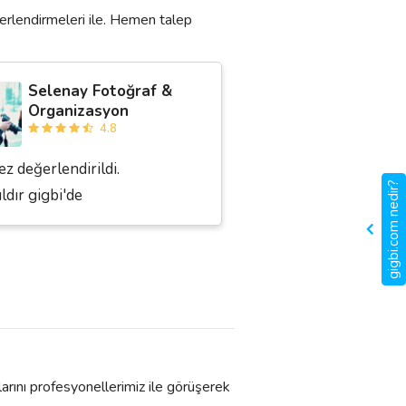
erlendirmeleri ile. Hemen talep
Selenay Fotoğraf &
Organizasyon
4.8
ez değerlendirildi.
gigbi.com nedir?
ıldır gigbi'de
larını profesyonellerimiz ile görüşerek