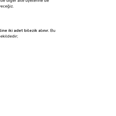
de diğer aile üyelerine de 
yeceğiz.
e iki adet bilezik alınır.
 Bu 
ekildedir;