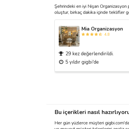
Şehrindeki en iyi Nişan Organizasyon 
oluştur, birkaç dakika içinde teklifler ge
Mia Organizasyon
4.8
29 kez değerlendirildi.
5 yıldır gigbi'de
Bu içerikleri nasıl hazırlıyor
Her gün yüzlerce müşteri gigbi.com'da h
ve mevcut müşteri taleplerini analiz e