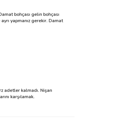
 Damat bohçası gelin bohçası 
 ayrı yapmanız gerekir. Damat 
rz adetler kalmadı. Nişan 
larını karşılamak.