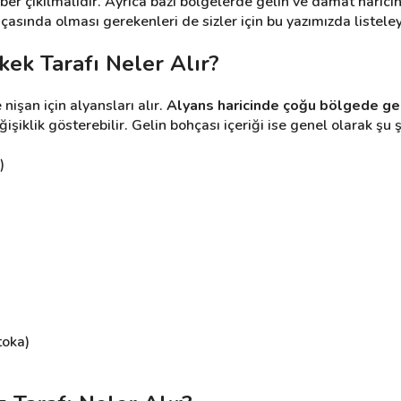
aber çıkılmalıdır. Ayrıca bazı bölgelerde gelin ve damat haricin
çasında olması gerekenleri de sizler için bu yazımızda listele
kek Tarafı Neler Alır?
işan için alyansları alır.
 Alyans haricinde çoğu bölgede gelin
şiklik gösterebilir. Gelin bohçası içeriği ise genel olarak şu ş
)
toka)