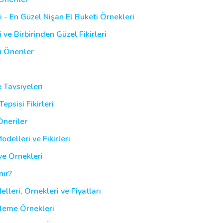
ri - En Güzel Nişan El Buketi Örnekleri
 ve Birbirinden Güzel Fikirleri
i Öneriler
e Tavsiyeleri
epsisi Fikirleri
Öneriler
delleri ve Fikirleri
ve Örnekleri
nır?
lleri, Örnekleri ve Fiyatları
sleme Örnekleri