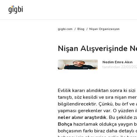
gigbi.com
/
Blog
/
Nişan Organizasyon
Anasayfa
Nişan Alışverişinde Ne
Giriş Yap
Nedim Emre Akın
Kayıt Ol
tarafından 22/03/202
Kategoriler
Evlilik kararı alındıktan sonra ki si
tanıştı, söz kesildi ve sıra nişan m
bilgilendirecektir. Çünkü, bu örf ve
🎈
Biz Kimiz?
yapması gerekenler var. O yüzden iki
neler alınır araştırdık
. Bu şekilde z
🧐
Nasıl Çalışır?
Bohça
 hazırlamak oldukça yaygın bi
bohçasının farkı biraz daha detaylı o
🌟
Müşteri Değerlendirmeleri