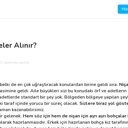
Hiz
ler Alınır?
1 tarihinde yazıldı.
zi belki de en çok uğraştıracak konulardan birine geldi sıra. 
Nişa
erasimine geldi. Aile büyükleri sizi bu konudaki örf ve adetler
 adetlerde standart bir şey yok. Bölgeden bölgeye yapılan şeyl
 taraf içinde yorucu bir süreç olacak. 
Sizlere biraz yol göste
aman kazanabilirsiniz.
r gelenek. 
Hem söz için hem de nişan için ayrı ayrı bohçalar 
larak hazırlanmasıdır. Erkek için hazırlanan bohça kız tarafının 