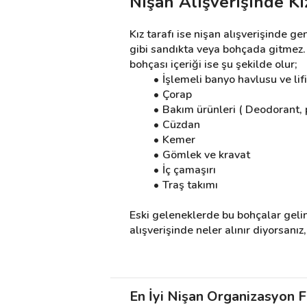
Nişan Alışverişinde Kı
Kız tarafı ise nişan alışverişinde g
gibi sandıkta veya bohçada gitmez.
bohçası içeriği ise şu şekilde olur;
İşlemeli banyo havlusu ve lifi
Çorap
Bakım ürünleri ( Deodorant, p
Cüzdan
Kemer
Gömlek ve kravat
İç çamaşırı
Traş takımı
Eski geleneklerde bu bohçalar gelini
alışverişinde neler alınır diyorsanız
En İyi Nişan Organizasyon Fi