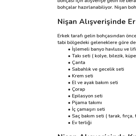
bohçası için alışverişe gelin ile ber
bohçalar hazırlanabiliyor. Nişan boh
Destek
Nişan Alışverişinde Er
İletişim
Erkek tarafı gelin bohçasından önce n
tabi bölgedeki geleneklere göre deği
Kariyer
İşlemeli banyo havlusu ve lifi
Takı seti ( kolye, bilezik, küpe
Blog
Çanta
Sabahlık ve gecelik seti
Krem seti
El ve ayak bakım seti
Çorap
Epilasyon seti
Pijama takımı
İç çamaşırı seti
Saç bakım seti ( tarak, fırça, 
Ev terliği