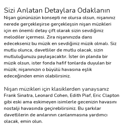
Sizi Anlatan Detaylara Odaklanın
Nişan gününüzün konsepti ne olursa olsun, nişanınız 
Destek
nerede gerçekleşirse gerçekleşsin nişan müzikleri 
için en önemli detay çift olarak sizin sevdiğiniz 
İletişim
melodiler içermesi. Zira nişanınızda dans 
edecekseniz bu müzik en sevdiğiniz müzik olmalı. Siz 
Kariyer
mutlu olunca, davetliler de mutlu olacak, sizin 
mutluluğunuzu paylaşacaktır. İster ön planda bir 
Blog
müzik olsun, ister fonda hafif tonlarda duyulan bir 
müzik; nişanınızın o büyülü havasına eşlik 
edeceğinden emin olabilirsiniz.
Nişan müzikleri için klasiklerden yanaysanız
Frank Sinatra, Leonard Cohen, Edith Piaf, Eric Clapton 
gibi eski ama eskimeyen isimlerle gecenizin havasını 
nostalji havasında geçirebilirsiniz. Bu şarkılar 
davetlilerin de anılarının canlanmasına yardımcı 
olacak, emin olun.