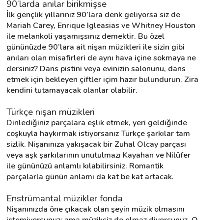
90’larda anılar birikmişse
İlk gençlik yıllarınız 90’lara denk geliyorsa siz de 
Mariah Carey, Enrique Igleasias ve Whitney Houston 
ile melankoli yaşamışsınız demektir. Bu özel 
gününüzde 90’lara ait nişan müzikleri ile sizin gibi 
anıları olan misafirleri de aynı hava içine sokmaya ne 
dersiniz? Dans pistini veya evinizin salonunu, dans 
etmek için bekleyen çiftler içim hazır bulundurun. Zira 
kendini tutamayacak olanlar olabilir.
Türkçe nişan müzikleri
Dinlediğiniz parçalara eşlik etmek, yeri geldiğinde 
coşkuyla haykırmak istiyorsanız Türkçe şarkılar tam 
sizlik. Nişanınıza yakışacak bir Zuhal Olcay parçası 
veya aşk şarkılarının unutulmazı Kayahan ve Nilüfer 
ile gününüzü anlamlı kılabilirsiniz. Romantik 
parçalarla günün anlamı da kat be kat artacak.
Enstrümantal müzikler fonda
Nişanınızda öne çıkacak olan şeyin müzik olmasını 
istemiyorsunuz; ama müziksiz de olmaz diyorsunuz. O 