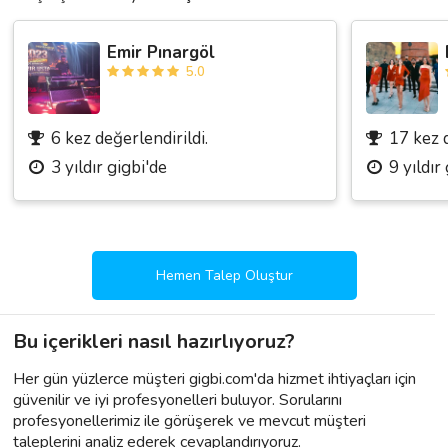
Emir Pınargöl
5.0
6 kez değerlendirildi.
17 kez d
3 yıldır gigbi'de
9 yıldır
Hemen Talep Oluştur
Bu içerikleri nasıl hazırlıyoruz?
Her gün yüzlerce müşteri gigbi.com'da hizmet ihtiyaçları için
güvenilir ve iyi profesyonelleri buluyor. Sorularını
profesyonellerimiz ile görüşerek ve mevcut müşteri
taleplerini analiz ederek cevaplandırıyoruz.