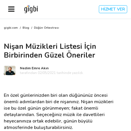
HİZMET VER
gigbi.com
/
Blog
/
Düğün Orkestrası
Anasayfa
Nişan Müzikleri Listesi İçin
Giriş Yap
Birbirinden Güzel Öneriler
Kayıt Ol
Nedim Emre Akın
tarafından 02/05/2021 tarihinde yazıldı.
Kategoriler
En özel günlerinizden biri olan düğününüz öncesi 
🎈
Biz Kimiz?
önemli adımlardan biri de nişanınız. Nişan müzikleri 
ise bu özel günün görünmeyen; fakat önemli 
detaylarından. Seçeceğiniz müzik ile davetlileri 
🧐
Nasıl Çalışır?
heyecanınıza ortak edebilir, günün büyülü 
atmosferinde buluşturabilirsiniz.
🌟
Müşteri Değerlendirmeleri