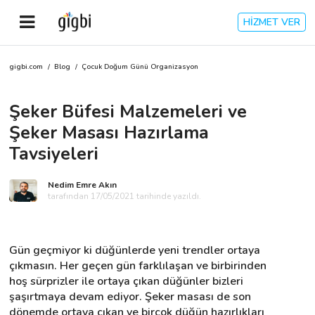
HİZMET VER
gigbi.com
/
Blog
/
Çocuk Doğum Günü Organizasyon
Anasayfa
Şeker Büfesi Malzemeleri ve
Giriş Yap
Şeker Masası Hazırlama
Kayıt Ol
Tavsiyeleri
Kategoriler
Nedim Emre Akın
tarafından 17/05/2021 tarihinde yazıldı.
🎈
Biz Kimiz?
Gün geçmiyor ki düğünlerde yeni trendler ortaya 
çıkmasın. Her geçen gün farklılaşan ve birbirinden 
🧐
Nasıl Çalışır?
hoş sürprizler ile ortaya çıkan düğünler bizleri 
şaşırtmaya devam ediyor. Şeker masası de son 
🌟
Müşteri Değerlendirmeleri
dönemde ortaya çıkan ve birçok düğün hazırlıkları 