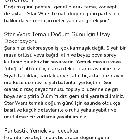
Doğum günü pastası, genel olarak tema, konsept, 
detaylar.. Star Wars temalı doğum günü partisinin 
Destek
hakkında vermek için neler yapmak gerekiyor?
Star Wars Temalı Doğum Günü İçin Uzay 
İletişim
Dekorasyonu
Şansınıza dekorasyon işi çok karmaşık değil. Siyah bir 
Kariyer
masa örtüsü veya kağıdı alın ve beyaz boya spreyi 
kullanıp galaktik bir hava verin. Yemek masası veya 
Blog
fotoğraf albümü için arka dekor olarak asabilirsiniz. 
Siyah tabaklar, bardaklar ve çatal bıçaklar hazırlayın, 
merkeze de mavi-siyah balonlar yerleştirin. Son 
olarak birkaç beyaz fanusu toplayıp, üzerine de gri 
boya serpiştirip Ölüm Yıldızı gemisini yaratabilirsiniz. 
Star Wars temalı doğum günü için aslında oldukça 
basit ve küçük detaylar ile o ruhu yakalayabilir ve 
unutulmaz bir kutlama yaşabilirsiniz.
Fantastik Yemek ve İçecekler
İkramlar ve atıştırmalık bu aralar doğum günü 