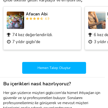
içinde teklifler gelsin. Karşılaştır ve en iyisini seç.
Afacan Abi
4.9
74 kez değerlendirildi.
6 kez de
7 yıldır gigbi'de
3 yıldır
Hemen Talep Oluştur
Bu içerikleri nasıl hazırlıyoruz?
Her gün yüzlerce müşteri gigbi.com'da hizmet ihtiyaçları için
güvenilir ve iyi profesyonelleri buluyor. Sorularını
profesyonellerimiz ile görüşerek ve mevcut müşteri
taleplerini analiz ederek cevaplandırıyoruz.