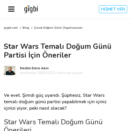
HİZMET VER
gigbi.com
/
Blog
/
Çocuk Doğum Günü Organizasyon
Anasayfa
Star Wars Temalı Doğum Günü
Giriş Yap
Partisi İçin Öneriler
Kayıt Ol
Nedim Emre Akın
tarafından 06/05/2021 tarihinde yazıldı.
Kategoriler
Ve evet. Şimdi güç uyandı. Şüphesiz, Star Wars 
🎈
Biz Kimiz?
temalı doğum günü partisi yapabilmek için içiniz 
içinizi yiyor, peki nasıl olacak?
🧐
Nasıl Çalışır?
Star Wars Temalı Doğum Günü 
🌟
Müşteri Değerlendirmeleri
Önerileri