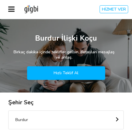
HİZMET VER
Anasayfa
Burdur İlişki Koçu
Giriş Yap
Birkaç dakika içinde teklifler gelsin, detayları mesajlaş
ve anlaş.
Kayıt Ol
Hızlı Teklif Al
Kategoriler
Şehir Seç
🎈
Biz Kimiz?
🧐
Nasıl Çalışır?
Burdur
🌟
Müşteri Değerlendirmeleri