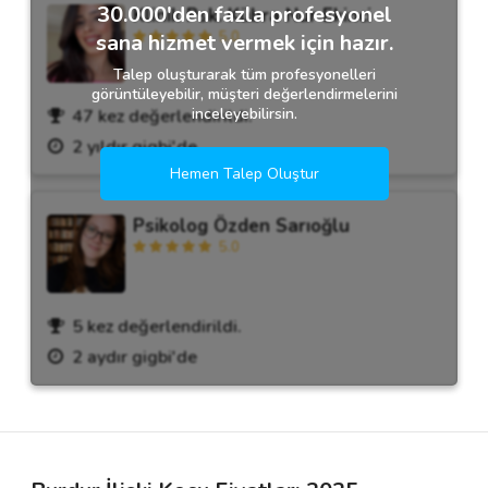
30.000'den fazla profesyonel
Klinik Psk. Kübra Nur Ekinci
5.0
sana hizmet vermek için hazır.
Talep oluşturarak tüm profesyonelleri
görüntüleyebilir, müşteri değerlendirmelerini
inceleyebilirsin.
47 kez değerlendirildi.
2 yıldır gigbi'de
Hemen Talep Oluştur
Psikolog Özden Sarıoğlu
5.0
5 kez değerlendirildi.
2 aydır gigbi'de