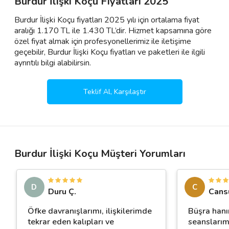
Burdur İlişki Koçu Fiyatları 2025
Burdur İlişki Koçu fiyatları 2025 yılı için ortalama fiyat
aralığı 1.170 TL ile 1.430 TL’dir. Hizmet kapsamına göre
özel fiyat almak için profesyonellerimiz ile iletişime
geçebilir, Burdur İlişki Koçu fiyatları ve paketleri ile ilgili
ayrıntılı bilgi alabilirsin.
Teklif Al, Karşılaştır
Burdur İlişki Koçu Müşteri Yorumları
D
C
Duru Ç.
Cans
Öfke davranışlarımı, ilişkilerimde
Büşra hanı
tekrar eden kalıpları ve
seanslarım