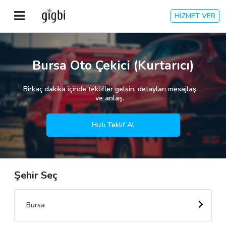
HİZMET VER
Anasayfa
Bursa Oto Çekici (Kurtarıcı)
Giriş Yap
Birkaç dakika içinde teklifler gelsin, detayları mesajlaş
ve anlaş.
Kayıt Ol
Hızlı Teklif Al
Kategoriler
Şehir Seç
🎈
Biz Kimiz?
🧐
Nasıl Çalışır?
Bursa
🌟
Müşteri Değerlendirmeleri