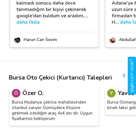
kalmadı sonucu daha önce
Adana'ya 
tanımadığım bir kişiyi çekinerek
uzun süre a
google’dan buldum ve aradım,
…
firmadan t
daha fazla
H
…
daha f
Harun Can Sevim
Abdulla
gigbi.com nedir?
Bursa Oto Çekici (Kurtarıcı) Talepleri
Özer O.
Yavuz 
Ö
Y
Bursa Mudanya çekrice mahallesinden
Bursa Osmangaz
istanbul sarıyer Gümüşdere Köyüne
binek taksi gid
getirmek istediğim araç 4x4 atv dir. Uygun
fiyatlarınızı bekliyorum