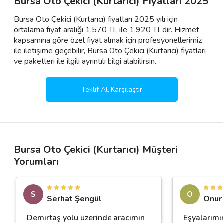
Bursa Oto Çekici (Kurtarıcı) Fiyatları 2025
Bursa Oto Çekici (Kurtarıcı) fiyatları 2025 yılı için
ortalama fiyat aralığı 1.570 TL ile 1.920 TL’dir. Hizmet
kapsamına göre özel fiyat almak için profesyonellerimiz
ile iletişime geçebilir, Bursa Oto Çekici (Kurtarıcı) fiyatları
ve paketleri ile ilgili ayrıntılı bilgi alabilirsin.
Teklif Al, Karşılaştır
Bursa Oto Çekici (Kurtarıcı) Müşteri
Yorumları
S
O
Serhat Şengül
Onur
Demirtaş yolu üzerinde aracımın
Eşyalarımı