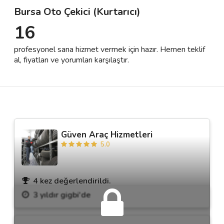
Bursa Oto Çekici (Kurtarıcı)
16
Destek
profesyonel sana hizmet vermek için hazır. Hemen teklif
İletişim
al, fiyatları ve yorumları karşılaştır.
Kariyer
Blog
Güven Araç Hizmetleri
5.0
4 kez değerlendirildi.
3 yıldır gigbi'de