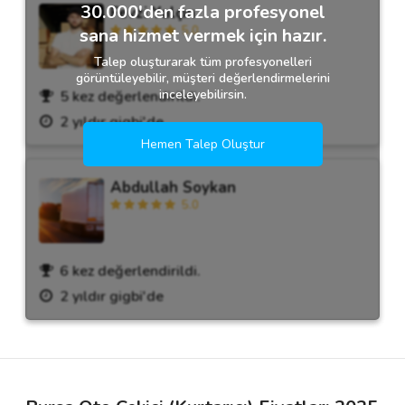
30.000'den fazla profesyonel
Fevzi Yalçın
5.0
sana hizmet vermek için hazır.
Talep oluşturarak tüm profesyonelleri
görüntüleyebilir, müşteri değerlendirmelerini
inceleyebilirsin.
5 kez değerlendirildi.
2 yıldır gigbi'de
Hemen Talep Oluştur
Abdullah Soykan
5.0
6 kez değerlendirildi.
2 yıldır gigbi'de