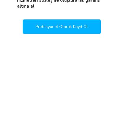
hizmetleri sözleşme oluşturarak garanti
altına al.
Profesyonel Olarak Kayıt Ol