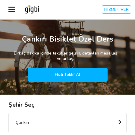
HİZMET VER
Anasayfa
Çankırı Bisiklet Özel Ders
Giriş Yap
Birkaç dakika içinde teklifler gelsin, detayları mesajlaş
ve anlaş.
Kayıt Ol
Hızlı Teklif Al
Kategoriler
Şehir Seç
🎈
Biz Kimiz?
🧐
Nasıl Çalışır?
Çankırı
🌟
Müşteri Değerlendirmeleri