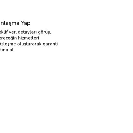
nlaşma Yap
eklif ver, detayları görüş,
ereceğin hizmetleri
özleşme oluşturarak garanti
tına al.