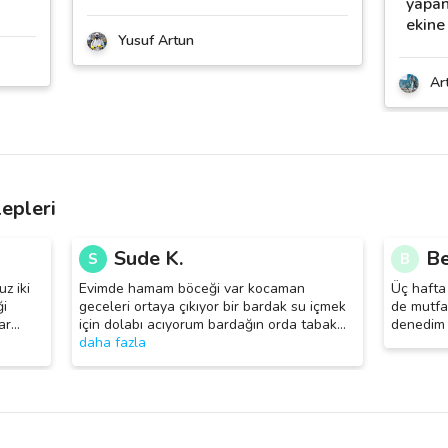
yapan
ekine
Yusuf Artun
Ar
epleri
Sude K.
Be
S
B
z iki
Evimde hamam böceği var kocaman
Üç hafta
ği
geceleri ortaya çıkıyor bir bardak su içmek
de mutfa
ar
…
için dolabı acıyorum bardağın orda tabak
…
denedim 
daha fazla