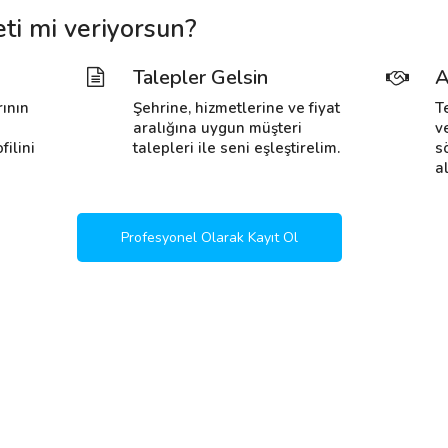
ti mi veriyorsun?
Talepler Gelsin
A
rının
Şehrine, hizmetlerine ve fiyat
T
i
aralığına uygun müşteri
v
filini
talepleri ile seni eşleştirelim.
s
al
Profesyonel Olarak Kayıt Ol