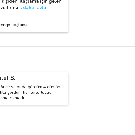
 kişiden, ilaçlama için gelen
 ve firma
…
daha fazla
tengo İlaçlama
tül S.
 önce salonda gördüm 4 gün önce
kta gördüm her türlü tuzak
ama çıkmadı