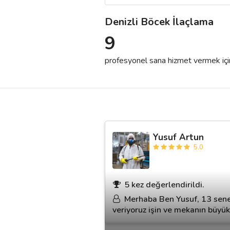
Denizli Böcek İlaçlama
Destek
9
İletişim
profesyonel sana hizmet vermek için h
Kariyer
Blog
Yusuf Artun
5.0
5 kez değerlendirildi.
Merhaba Ben Yusuf, 13 senedi
veriyoruz işin ve mekanın büyükl