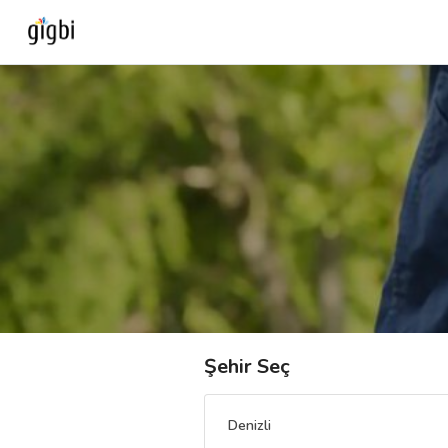
Anasayfa
Giriş Yap
Kayıt Ol
Kategoriler
🎈
Biz Kimiz?
Şehir Seç
🧐
Nasıl Çalışır?
Denizli
🌟
Müşteri Değerlendirmeleri