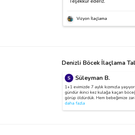
Teşekkür ederiz.
Vizyon İlaçlama
Denizli Böcek İlaçlama Tal
Süleyman B.
S
1+1 evimizde 7 aylık kızımızla yaşıyoru
gündür ikinci kez kulağa kaçan böce
görüp öldürdük. Hem bebeğimize zar
daha fazla