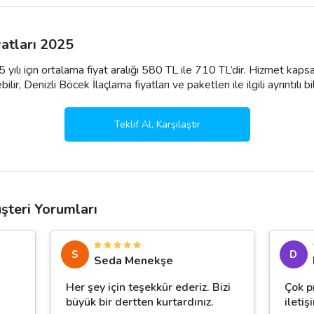
yatları 2025
 yılı için ortalama fiyat aralığı 580 TL ile 710 TL’dir. Hizmet kaps
ir, Denizli Böcek İlaçlama fiyatları ve paketleri ile ilgili ayrıntılı bilg
Teklif Al, Karşılaştır
şteri Yorumları
S
D
Seda Menekşe
Her şey için teşekkür ederiz. Bizi
Çok p
büyük bir dertten kurtardınız.
ileti