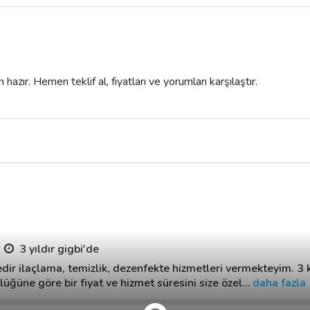
azır. Hemen teklif al, fiyatları ve yorumları karşılaştır.
3 yıldır gigbi'de
r ilaçlama, temizlik, dezenfekte hizmetleri vermekteyim. 3 kiş
üğüne göre bir fiyat ve hizmet süresini size özel
…
daha fazla