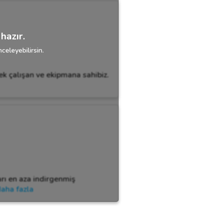
hazır.
celeyebilirsin.
ek çalışan ve ekipmana sahibiz.
rı en aza indirgenmiş
aha fazla