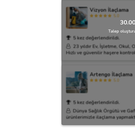
Vizyon İlaçlama
5.0
30.00
Talep oluştura
5 kez değerlendirildi.
23 yıldır Ev, İşletme, Okul,
Hızlı ve güvenilir haşere kontro
Artengo İlaçlama
5.0
5 kez değerlendirildi.
Dünya Sağlık Örgütü ve Gaft
ürünlerimizle ilaçlama yapmakt