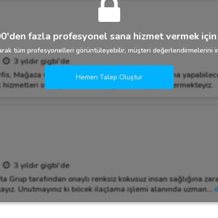
0'den fazla profesyonel sana hizmet vermek için 
rak tüm profesyonelleri görüntüleyebilir, müşteri değerlendirmelerini in
3 yıldır gigbi'de
 Ofis, Mağaza vb. her büyüklükte mekan için ilaçlama yapabilec
Hemen Talep Oluştur
l hizmetleri sunuyoruz. 24 saat içinde hızlı yanıt vermekteyiz.
3 yıldır gigbi'de
a Grup tarafından onaylı renksiz kokusuz insan sağlığına zara
ayız. Unutmayınız ki böcek ilaçlama işlemi alanında uzman
…
d