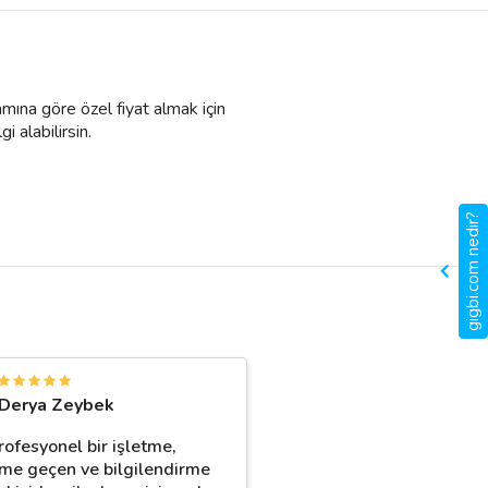
amına göre özel fiyat almak için
i alabilirsin.
gigbi.com nedir?
Derya Zeybek
rofesyonel bir işletme,
şime geçen ve bilgilendirme