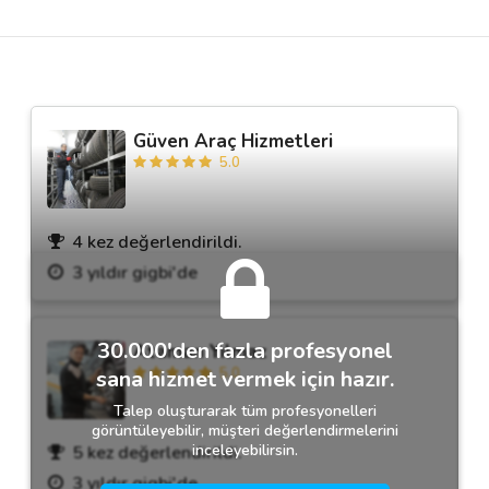
Destek
İletişim
Güven Araç Hizmetleri
5.0
Kariyer
Blog
4 kez değerlendirildi.
3 yıldır gigbi'de
30.000'den fazla profesyonel
Ataman Yılmaz
5.0
sana hizmet vermek için hazır.
Talep oluşturarak tüm profesyonelleri
görüntüleyebilir, müşteri değerlendirmelerini
inceleyebilirsin.
5 kez değerlendirildi.
3 yıldır gigbi'de