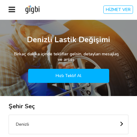
HİZMET VER
Anasayfa
Denizli Lastik Değişimi
Giriş Yap
Birkaç dakika içinde teklifler gelsin, detayları mesajlaş
ve anlaş.
Kayıt Ol
Hızlı Teklif Al
Kategoriler
Şehir Seç
🎈
Biz Kimiz?
🧐
Nasıl Çalışır?
Denizli
🌟
Müşteri Değerlendirmeleri