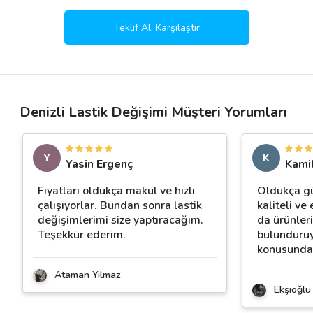
Teklif Al, Karşılaştır
Denizli Lastik Değişimi Müşteri Yorumları
Y
K
Yasin Ergenç
Kamil
Fiyatları oldukça makul ve hızlı
Oldukça güv
çalışıyorlar. Bundan sonra lastik
kaliteli ve
değişimlerimi size yaptıracağım.
da ürünler
Teşekkür ederim.
bulunduruy
konusunda 
Ataman Yılmaz
Ekşioğlu