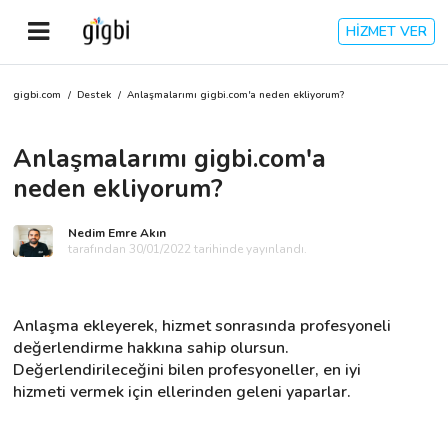
HİZMET VER
gigbi.com
/
Destek
/
Anlaşmalarımı gigbi.com'a neden ekliyorum?
Anasayfa
Anlaşmalarımı gigbi.com'a
Giriş Yap
neden ekliyorum?
Kayıt Ol
Nedim Emre Akın
tarafından 30/01/2022 tarihinde yayınlandı.
Kategoriler
Anlaşma ekleyerek, hizmet sonrasında profesyoneli 
🎈
Biz Kimiz?
değerlendirme hakkına sahip olursun. 
Değerlendirileceğini bilen profesyoneller, en iyi 
hizmeti vermek için ellerinden geleni yaparlar.
🧐
Nasıl Çalışır?
🌟
Müşteri Değerlendirmeleri