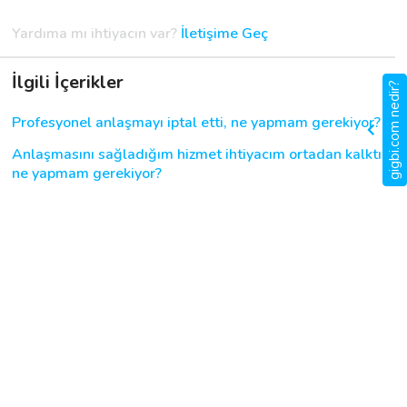
Yardıma mı ihtiyacın var?
İletişime Geç
Destek
İlgili İçerikler
gigbi.com nedir?
İletişim
Profesyonel anlaşmayı iptal etti, ne yapmam gerekiyor?
Kariyer
Anlaşmasını sağladığım hizmet ihtiyacım ortadan kalktı,
ne yapmam gerekiyor?
Blog