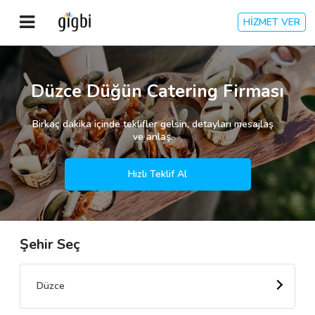
HİZMET VER
Anasayfa
Düzce Düğün Catering Firması
Giriş Yap
Birkaç dakika içinde teklifler gelsin, detayları mesajlaş
ve anlaş.
Kayıt Ol
Hızlı Teklif Al
Kategoriler
Şehir Seç
🎈
Biz Kimiz?
🧐
Nasıl Çalışır?
Düzce
🌟
Müşteri Değerlendirmeleri