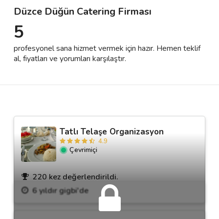
Düzce Düğün Catering Firması
5
Destek
profesyonel sana hizmet vermek için hazır. Hemen teklif
İletişim
al, fiyatları ve yorumları karşılaştır.
Kariyer
Blog
Tatlı Telaşe Organizasyon
4.9
Çevrimiçi
220 kez değerlendirildi.
6 yıldır gigbi'de