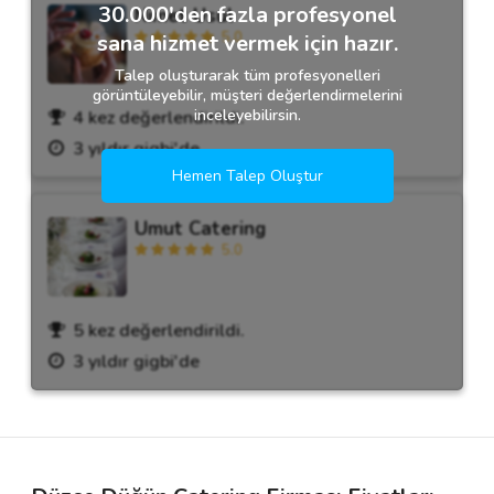
30.000'den fazla profesyonel
Nimet Usul
5.0
sana hizmet vermek için hazır.
Talep oluşturarak tüm profesyonelleri
görüntüleyebilir, müşteri değerlendirmelerini
inceleyebilirsin.
4 kez değerlendirildi.
3 yıldır gigbi'de
Hemen Talep Oluştur
Umut Catering
5.0
5 kez değerlendirildi.
3 yıldır gigbi'de