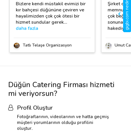
gigbi.com nedir?
Bizlere kendi müstakil evimizi bir
Şirket orga
kır bahçesi düğününe çeviren ve
memnun kal
hayalimizden çok çok ötesi bir
çok beğendi
hizmet sundular gerek
…
sonuna ye
daha fazla
hakediyorsu
Tatlı Telaşe Organizasyon
Umut Ca
Düğün Catering Firması hizmeti
mi veriyorsun?
Profil Oluştur
Fotoğraflarının, videolarının ve hatta geçmiş
müşteri yorumlarının olduğu profilini
oluştur.