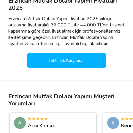
Erzincan Mutfak Dolabı Yapımı Fiyatları
2025
Erzincan Mutfak Dolabı Yapımı fiyatları 2025 yılı için
ortalama fiyat aralığı 36.000 TL ile 44.000 TL’dir. Hizmet
kapsamına göre özel fiyat almak için profesyonellerimiz
ile iletişime geçebilir, Erzincan Mutfak Dolabı Yapımı
fiyatları ve paketleri ile ilgili ayrıntılı bilgi alabilirsin.
Teklif Al, Karşılaştır
Erzincan Mutfak Dolabı Yapımı Müşteri
Yorumları
A
K
Arzu Kırmaz
Keri