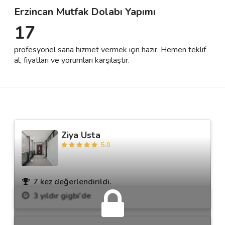
Erzincan Mutfak Dolabı Yapımı
17
Destek
profesyonel sana hizmet vermek için hazır. Hemen teklif
İletişim
al, fiyatları ve yorumları karşılaştır.
Kariyer
Blog
Ziya Usta
5.0
7 kez değerlendirildi.
3 yıldır gigbi'de