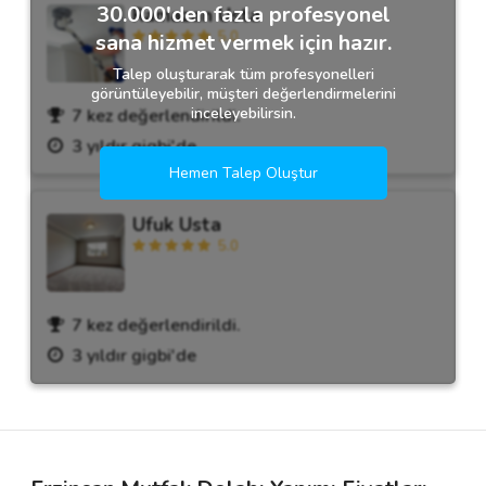
30.000'den fazla profesyonel
Ramazan Usta
5.0
sana hizmet vermek için hazır.
Talep oluşturarak tüm profesyonelleri
görüntüleyebilir, müşteri değerlendirmelerini
inceleyebilirsin.
7 kez değerlendirildi.
3 yıldır gigbi'de
Hemen Talep Oluştur
Ufuk Usta
5.0
7 kez değerlendirildi.
3 yıldır gigbi'de