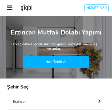
HİZMET VER
Anasayfa
Erzincan Mutfak Dolabı Yapımı
Giriş Yap
Birkaç dakika içinde teklifler gelsin, detayları mesajlaş
ve anlaş.
Kayıt Ol
Hızlı Teklif Al
Kategoriler
Şehir Seç
🎈
Biz Kimiz?
🧐
Nasıl Çalışır?
Erzincan
🌟
Müşteri Değerlendirmeleri