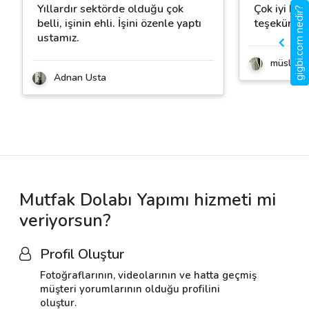
Yıllardır sektörde olduğu çok
Çok iyi bir 
gigbi.com nedir?
belli, işinin ehli. İşini özenle yaptı
teşekürler
ustamız.
müslüm 
Adnan Usta
Mutfak Dolabı Yapımı hizmeti mi
veriyorsun?
Profil Oluştur
Fotoğraflarının, videolarının ve hatta geçmiş
müşteri yorumlarının olduğu profilini
oluştur.