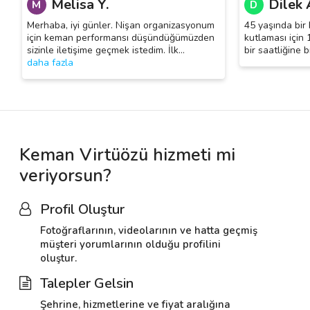
Melisa Y.
Dilek 
M
D
Merhaba, iyi günler. Nişan organizasyonum
45 yaşında bi
için keman performansı düşündüğümüzden
kutlaması için 1
sizinle iletişime geçmek istedim. İlk
…
bir saatliğine 
daha fazla
Keman Virtüözü hizmeti mi
veriyorsun?
Profil Oluştur
Fotoğraflarının, videolarının ve hatta geçmiş
müşteri yorumlarının olduğu profilini
oluştur.
Talepler Gelsin
Şehrine, hizmetlerine ve fiyat aralığına