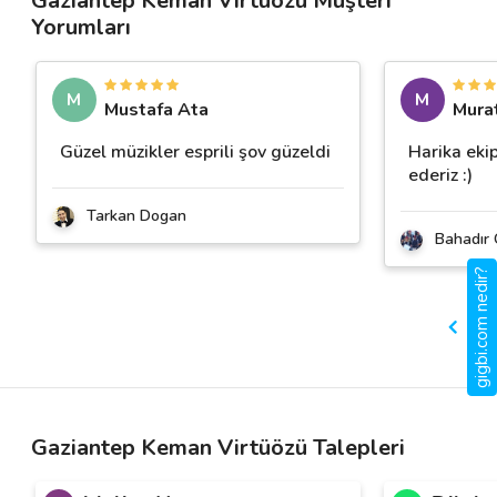
Gaziantep Keman Virtüözü Müşteri
Yorumları
M
M
Mustafa Ata
Mura
Güzel müzikler esprili şov güzeldi
Harika ekip
ederiz :)
Tarkan Dogan
Bahadır 
gigbi.com nedir?
Gaziantep Keman Virtüözü Talepleri