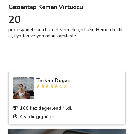
Gaziantep Keman Virtüözü
20
Destek
profesyonel sana hizmet vermek için hazır. Hemen teklif
İletişim
al, fiyatları ve yorumları karşılaştır.
Kariyer
Blog
Tarkan Dogan
5.0
160 kez değerlendirildi.
4 yıldır gigbi'de