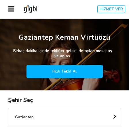
HİZMET VER
Anasayfa
Gaziantep Keman Virtüözü
Giriş Yap
Birkaç dakika içinde teklifler gelsin, detayları mesajlaş
ve anlaş.
Kayıt Ol
Hızlı Teklif Al
Kategoriler
Şehir Seç
🎈
Biz Kimiz?
🧐
Nasıl Çalışır?
Gaziantep
🌟
Müşteri Değerlendirmeleri