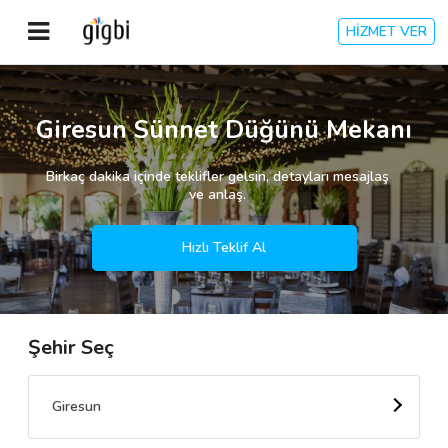
HİZMET VER
Anasayfa
Giresun Sünnet Düğünü Mekanı
Giriş Yap
Birkaç dakika içinde teklifler gelsin, detayları mesajlaş
ve anlaş.
Kayıt Ol
Hızlı Teklif Al
Kategoriler
Şehir Seç
🎈
Biz Kimiz?
🧐
Nasıl Çalışır?
Giresun
🌟
Müşteri Değerlendirmeleri