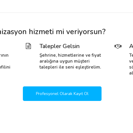
nizasyon hizmeti mi veriyorsun?
Talepler Gelsin
A
rının
Şehrine, hizmetlerine ve fiyat
T
i
aralığına uygun müşteri
v
filini
talepleri ile seni eşleştirelim.
s
al
Profesyonel Olarak Kayıt Ol