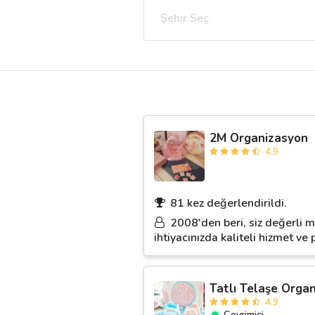
Şehir Seç
Destek
İletişim
Kariyer
2M Organizasyon
Blog
4.9
81 kez değerlendirildi.
2008'den beri, siz değerli m
ihtiyacınızda kaliteli hizmet v
Tatlı Telaşe Orga
4.9
Çevrimiçi