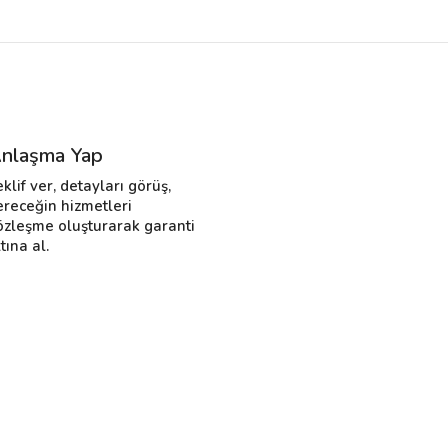
nlaşma Yap
eklif ver, detayları görüş,
ereceğin hizmetleri
özleşme oluşturarak garanti
tına al.