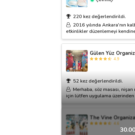
220 kez değerlendirildi.
2016 yılında Ankara'nın kalb
etkinlikler düzenlemeyi kendine
Gülen Yüz Organi
4.9
52 kez değerlendirildi.
Merhaba, söz masası, nişan 
için lütfen uygulama üzerinden '
The Vine Organiz
4.6
30.00