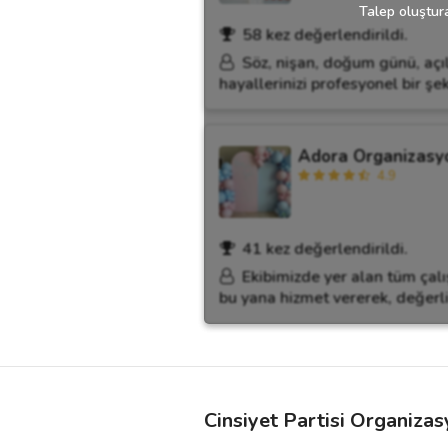
Talep oluştura
58 kez değerlendirildi.
Söz, nişan, doğum günü, açıl
hayallerinizi profesyonel bir şek
Adora Organizasy
4.9
41 kez değerlendirildi.
Ekibimizde yer alan tüm çalı
bu yana hizmet vererek, değerli
Cinsiyet Partisi Organizas