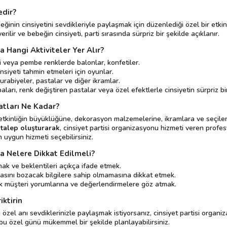
edir?
eğinin cinsiyetini sevdikleriyle paylaşmak için düzenlediği özel bir etkin
erilir ve bebeğin cinsiyeti, parti sırasında sürpriz bir şekilde açıklanır.
 Hangi Aktiviteler Yer Alır?
 veya pembe renklerde balonlar, konfetiler.
insiyeti tahmin etmeleri için oyunlar.
urabiyeler, pastalar ve diğer ikramlar.
ları, renk değiştiren pastalar veya özel efektlerle cinsiyetin sürpriz bi
atları Ne Kadar?
ı, etkinliğin büyüklüğüne, dekorasyon malzemelerine, ikramlara ve seçil
talep oluşturarak
, cinsiyet partisi organizasyonu hizmeti veren profesyo
n uygun hizmeti seçebilirsiniz.
a Nelere Dikkat Edilmeli?
rmak ve beklentileri açıkça ifade etmek.
ğasını bozacak bilgilere sahip olmamasına dikkat etmek.
 müşteri yorumlarına ve değerlendirmelere göz atmak.
iktirin
özel anı sevdiklerinizle paylaşmak istiyorsanız, cinsiyet partisi organ
u özel günü mükemmel bir şekilde planlayabilirsiniz.