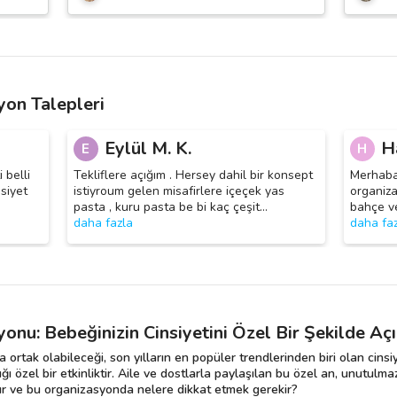
yon Talepleri
Eylül M. K.
H
E
H
 belli
Tekliflere açığım . Hersey dahil bir konsept
Merhaba 
siyet
istiyroum gelen misafirlere içeçek yas
organiza
pasta , kuru pasta be bi kaç çeşit
…
bahçe v
daha fazla
daha fa
yonu: Bebeğinizin Cinsiyetini Özel Bir Şekilde Açı
ortak olabileceği, son yılların en popüler trendlerinden biri olan cins
ığı özel bir etkinliktir. Aile ve dostlarla paylaşılan bu özel an, unutulma
ılır ve bu organizasyonda nelere dikkat etmek gerekir?