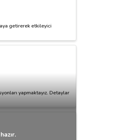
ya getirerek etkileyici
syonları yapmaktayız. Detaylar
hazır.