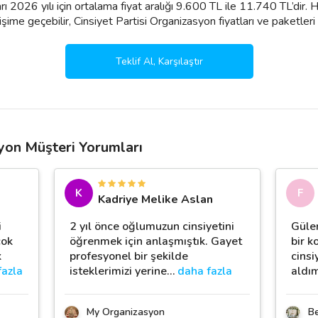
arı 2026 yılı için ortalama fiyat aralığı 9.600 TL ile 11.740 TL’dir
ime geçebilir, Cinsiyet Partisi Organizasyon fiyatları ve paketleri ile il
Teklif Al, Karşılaştır
syon Müşteri Yorumları
K
F
Kadriye Melike Aslan
i
2 yıl önce oğlumuzun cinsiyetini
Güle
çok
öğrenmek için anlaşmıştık. Gayet
bir k
k
profesyonel bir şekilde
cinsi
fazla
isteklerimizi yerine
…
daha fazla
aldı
My Organizasyon
B