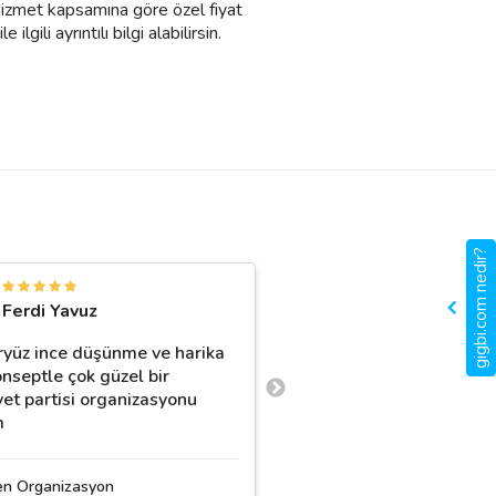
. Hizmet kapsamına göre özel fiyat
gili ayrıntılı bilgi alabilirsin.
gigbi.com nedir?
E
Ferdi Yavuz
Eda Doğan
ryüz ince düşünme ve harika
Güvenle tercih edebilirs
onseptle çok güzel bir
cinsiyet partimde tercih
yet partisi organizasyonu
cok memnun kaldim cok
m
ediyorum
en Organizasyon
Aliye Doğar