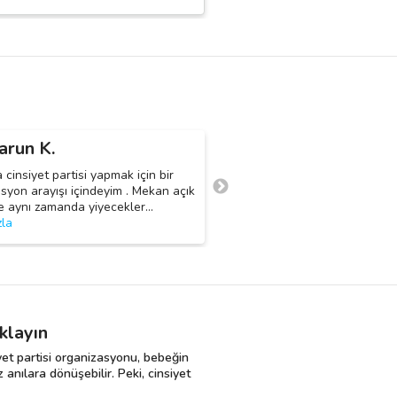
arun K.
Sema Ç.
S
cinsiyet partisi yapmak için bir
Merhabalar, özel bir konsept 
syon arayışı içindeyim . Mekan açık
elimde bununla alakalı bir vi
e aynı zamanda yiyecekler
…
tişört kot pantolon ve cinsiye
zla
klayın
iyet partisi organizasyonu, bebeğin
z anılara dönüşebilir. Peki, cinsiyet