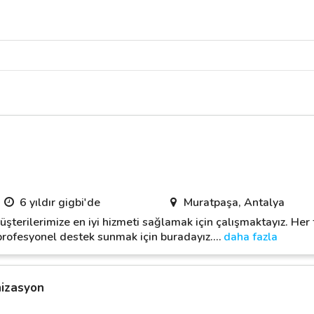
6 yıldır gigbi'de
Muratpaşa, Antalya
üşterilerimize en iyi hizmeti sağlamak için çalışmaktayız. Her 
e profesyonel destek sunmak için buradayız.
…
daha fazla
nizasyon