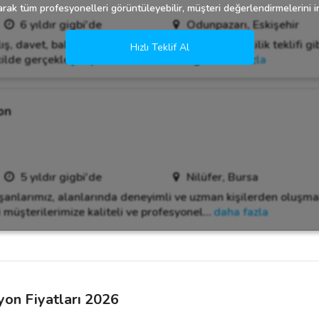
rak tüm profesyonelleri görüntüleyebilir, müşteri değerlendirmelerini in
6 yıldır gigbi'de
Odunpazarı, Eskişehir
ış, davet, baby shower, bebek odası süsleme, evlilik teklifi gi
Hızlı Teklif Al
ilde gerçekleştiriyoruz. Her bir etkinliğ
…
daha fazla
on
5 yıldır gigbi'de
Nilüfer, Bursa
şanlarımız, alanlarında deneyimli ve uzman kişilerden oluşmak
 müşterilerimize kaliteli ve profesyonel
…
daha fazla
yon Fiyatları 2026