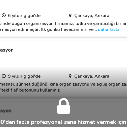
6 yıldır gigbi'de
Çankaya, Ankara
inde doğan organizasyon firmamız, tutku ve yaratıcılığı bir ara
 misyon edinmiştir. İlk günkü heyecanımızı ve
…
daha fazla
zasyon
9 yıldır gigbi'de
Çankaya, Ankara
masası, sünnet düğünü, kına organizasyonu ve açılış organiza
teklif al' butonunu kullanınız.
asyon
0'den fazla profesyonel sana hizmet vermek için 