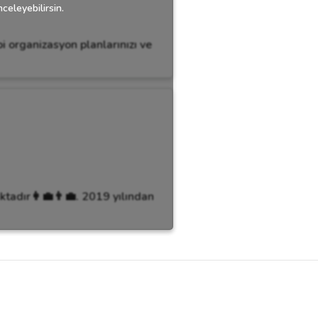
celeyebilirsin.
bi organizasyon planlarınızı ve
tadır👩‍💼👨‍💼. 2019 yılından