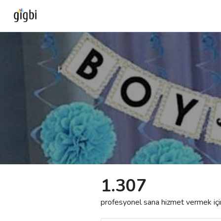
Anasayfa
Giriş Yap
Kayıt Ol
Kategoriler
🎈
Biz Kimiz?
1.307
🧐
Nasıl Çalışır?
profesyonel sana hizmet vermek için h
🌟
Müşteri Değerlendirmeleri