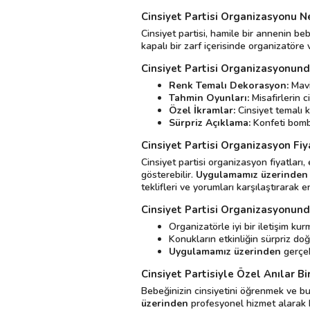
Cinsiyet Partisi Organizasyonu N
Cinsiyet partisi, hamile bir annenin beb
kapalı bir zarf içerisinde organizatöre v
Cinsiyet Partisi Organizasyonunda
Renk Temalı Dekorasyon:
Mavi
Tahmin Oyunları:
Misafirlerin c
Özel İkramlar:
Cinsiyet temalı k
Sürpriz Açıklama:
Konfeti bomba
Cinsiyet Partisi Organizasyon Fiy
Cinsiyet partisi organizasyon fiyatlar
gösterebilir.
Uygulamamız üzerinden 
teklifleri ve yorumları karşılaştırarak e
Cinsiyet Partisi Organizasyonund
Organizatörle iyi bir iletişim ku
Konukların etkinliğin sürpriz do
Uygulamamız üzerinden
gerçek
Cinsiyet Partisiyle Özel Anılar Bir
Bebeğinizin cinsiyetini öğrenmek ve bu 
üzerinden
profesyonel hizmet alarak b