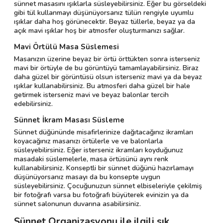
sünnet masasını ışıklarla süsleyebilirsiniz. Eğer bu görseldeki
gibi tül kullanmayı düşünüyorsanız tülün rengiyle uyumlu
ışıklar daha hoş görünecektir. Beyaz tüllerle, beyaz ya da
açık mavi ışıklar hoş bir atmosfer oluşturmanızı sağlar.
Mavi Örtülü Masa Süslemesi
Masanızın üzerine beyaz bir örtü örttükten sonra isterseniz
mavi bir örtüyle de bu görüntüyü tamamlayabilirsiniz. Biraz
daha güzel bir görüntüsü olsun isterseniz mavi ya da beyaz
ışıklar kullanabilirsiniz. Bu atmosferi daha güzel bir hale
getirmek isterseniz mavi ve beyaz balonlar tercih
edebilirsiniz.
Sünnet İkram Masası Süsleme
Sünnet düğününde misafirlerinize dağıtacağınız ikramları
koyacağınız masanızı örtülerle ve ve balonlarla
süsleyebilirsiniz. Eğer isterseniz ikramları koyduğunuz
masadaki süslemelerle, masa örtüsünü aynı renk
kullanabilirsiniz. Konseptli bir sünnet düğünü hazırlamayı
düşünüyorsanız masayı da bu konsepte uygun
süsleyebilirsiniz. Çocuğunuzun sünnet elbiseleriyle çekilmiş
bir fotoğrafı varsa bu fotoğrafı büyüterek evinizin ya da
sünnet salonunun duvarına asabilirsiniz.
Sünnet Organizasyonu ile ilgili sık