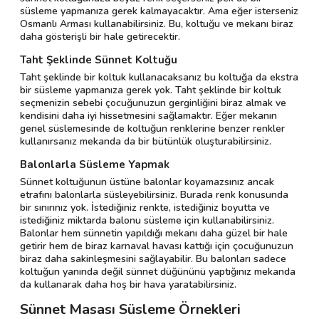
süsleme yapmanıza gerek kalmayacaktır. Ama eğer isterseniz
Osmanlı Arması kullanabilirsiniz. Bu, koltuğu ve mekanı biraz
daha gösterişli bir hale getirecektir.
Taht Şeklinde Sünnet Koltuğu
Taht şeklinde bir koltuk kullanacaksanız bu koltuğa da ekstra
bir süsleme yapmanıza gerek yok. Taht şeklinde bir koltuk
seçmenizin sebebi çocuğunuzun gerginliğini biraz almak ve
kendisini daha iyi hissetmesini sağlamaktır. Eğer mekanın
genel süslemesinde de koltuğun renklerine benzer renkler
kullanırsanız mekanda da bir bütünlük oluşturabilirsiniz.
Balonlarla Süsleme Yapmak
Sünnet koltuğunun üstüne balonlar koyamazsınız ancak
etrafını balonlarla süsleyebilirsiniz. Burada renk konusunda
bir sınırınız yok. İstediğiniz renkte, istediğiniz boyutta ve
istediğiniz miktarda balonu süsleme için kullanabilirsiniz.
Balonlar hem sünnetin yapıldığı mekanı daha güzel bir hale
getirir hem de biraz karnaval havası kattığı için çocuğunuzun
biraz daha sakinleşmesini sağlayabilir. Bu balonları sadece
koltuğun yanında değil sünnet düğününü yaptığınız mekanda
da kullanarak daha hoş bir hava yaratabilirsiniz.
Sünnet Masası Süsleme Örnekleri