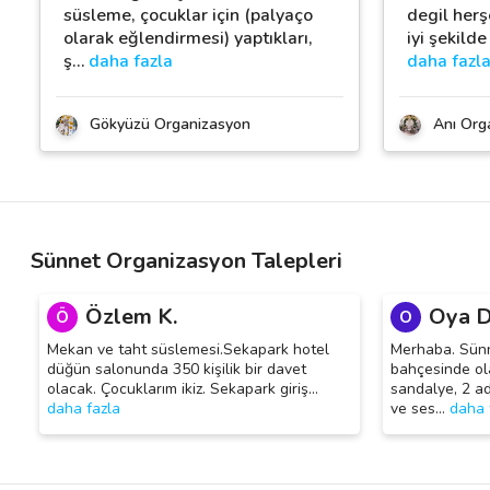
süsleme, çocuklar için (palyaço
degil herş
olarak eğlendirmesi) yaptıkları,
iyi şekild
ş
…
daha fazla
daha fazl
Gökyüzü Organizasyon
Anı Org
Sünnet Organizasyon Talepleri
Özlem K.
Oya D
Ö
O
Mekan ve taht süslemesi.Sekapark hotel
Merhaba. Sünn
düğün salonunda 350 kişilik bir davet
bahçesinde ol
olacak. Çocuklarım ikiz. Sekapark giriş
…
sandalye, 2 ade
daha fazla
ve ses
…
daha 