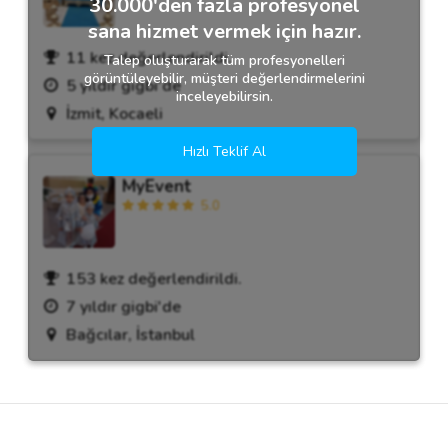
30.000'den fazla profesyonel
sana hizmet vermek için hazır.
11 kez değerlendirildi.
Talep oluşturarak tüm profesyonelleri
görüntüleyebilir, müşteri değerlendirmelerini
5 yıldır gigbi'de
inceleyebilirsin.
İzmit, Kocaeli
Hızlı Teklif Al
MyEvent
5.0
153 kez değerlendirildi.
7 yıldır gigbi'de
Bağcılar, İstanbul