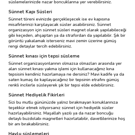
süslemelerinizde nazar boncuklarına yer verebilirsiniz.
Sünnet Kapı Süsleri
Sünnet töreni evinizde gerçekleşecek ise ev kapısına
misafirlerinizi karşılayacak süsler asabilirsiniz. Sünnet
organizasyon için sünnet süsleri magnet olarak yapılabileceği
gibi keçeden, ahşaptan ya da strafordan da yapılabilir. Şık bir
görüntü yakalamak isterseniz mavi zemin üzerine gümüş
rengi detaylar tercih edebilirsiniz.
Sünnet kınası için tepsi süsleme
Sünnet organizasyonlarının olmazsa olmazları arasında yer
alan sünnet kınası yakma işlemi için kullanacağınız kına
tepsisini kendiniz hazırlamaya ne dersiniz? Mavi kadife ya da
saten kumaş ile kaplayacağınız bir tepsinin etrafını gümüş
renkli incilerle süsleyerek şık bir tepsi elde edebilirsiniz.
Sünnet Hediyelik Fikirleri
Sizi bu mutlu gününüzde yalnız bırakmayan konuklarınıza
teşekkür etmek istiyorsanız sünnet için hediyelik süsler
hazırlayabilirsiniz. Maşallah yazılı ya da nazar boncuğu
detaylı buzdolabı magnetleri hazırlatabilir, davetlilerinize hoş
bir anı bırakabilirsiniz.
Havlu süslemeleri