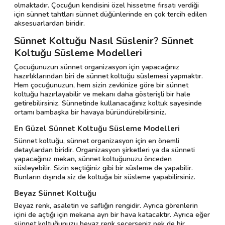
olmaktadır. Çocuğun kendisini özel hissetme fırsatı verdiği
için sünnet tahtları sünnet düğünlerinde en çok tercih edilen
aksesuarlardan biridir.
Sünnet Koltuğu Nasıl Süslenir? Sünnet
Koltuğu Süsleme Modelleri
Çocuğunuzun sünnet organizasyon için yapacağınız
hazırlıklarından biri de sünnet koltuğu süslemesi yapmaktır.
Hem çocuğunuzun, hem sizin zevkinize göre bir sünnet
koltuğu hazırlayabilir ve mekanı daha gösterişli bir hale
getirebilirsiniz. Sünnetinde kullanacağınız koltuk sayesinde
ortamı bambaşka bir havaya büründürebilirsiniz.
En Güzel Sünnet Koltuğu Süsleme Modelleri
Sünnet koltuğu, sünnet organizasyon için en önemli
detaylardan biridir. Organizasyon şirketleri ya da sünneti
yapacağınız mekan, sünnet koltuğunuzu önceden
süsleyebilir. Sizin seçtiğiniz gibi bir süsleme de yapabilir.
Bunların dışında siz de koltuğa bir süsleme yapabilirsiniz.
Beyaz Sünnet Koltuğu
Beyaz renk, asaletin ve saflığın rengidir. Ayrıca görenlerin
içini de açtığı için mekana ayrı bir hava katacaktır. Ayrıca eğer
sünnet koltuğunuzu beyaz renk seçerseniz pek de bir