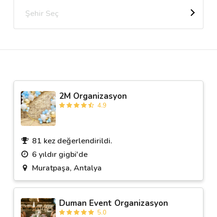
Şehir Seç
Destek
İletişim
Kariyer
2M Organizasyon
Blog
4.9
81 kez değerlendirildi.
6 yıldır gigbi'de
Muratpaşa, Antalya
Duman Event Organizasyon
5.0