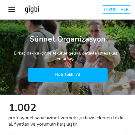
HİZMET VER
Anasayfa
Sünnet Organizasyon
Giriş Yap
Birkaç dakika içinde teklifler gelsin, detayları mesajlaş
ve anlaş.
Kayıt Ol
Hızlı Teklif Al
Kategoriler
1.002
🎈
Biz Kimiz?
profesyonel sana hizmet vermek için hazır. Hemen teklif
🧐
Nasıl Çalışır?
al, fiyatları ve yorumları karşılaştır.
🌟
Müşteri Değerlendirmeleri