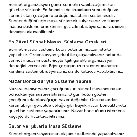
Sünnet organizasyon günü, sünnetin yapılacağı mekan
güzelce süslenir. En önemlisi de ikramların sunulduğu ve
sünnet olan çocuğun oturduğu masaların süslemesidir.
Sünnet düğünü için masa süslemek istiyorsanız ve sünnet
masası süsleme örneklerine göz atmak istiyorsanız yazımızın
devamını okuyabilirsiniz.
En Güzel Sünnet Masası Süsleme Örnekleri
Sünnet masası süsleme kolay bulunan malzemelerle
yapılabilir. Organizasyon şirketi ile çalışacaksanız onlar da
sünnet masasını süslemeyle ilgili gerekli organizasyon
desteğini verecektir. Eğer çocuğunuzun sünnet masasını
kendiniz süslemek istiyorsanız siz de kolayca yapabilirsiniz.
Nazar Boncuklarıyla Süsleme Yapma
Nazara inanıyorsanız çocuğunuzun sünnet masasını nazar
boncuklarıyla süsleyebilirsiniz. O gün bütün gözler
çocuğunuzda olacağı için nazar değebilir. Onu nazardan
korumak için görselde olduğu gibi büyük nazar boncuklarıyla
güzel bir süsleme yapabilirsiniz. Nazar boncuğunu isterseniz
keçeyle de hazırlayabilirsiniz.
Balon ve Işıklarla Masa Süsleme
Sünnet organizasyonunun akşam saatlerinde yapacaksanız