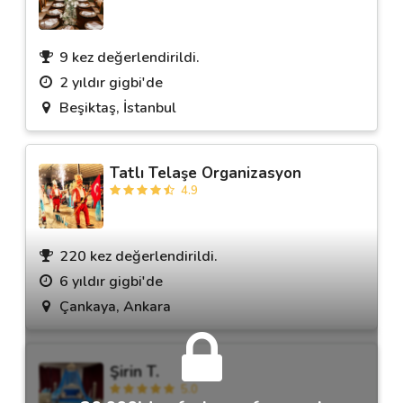
9 kez değerlendirildi.
2 yıldır gigbi'de
Beşiktaş, İstanbul
Tatlı Telaşe Organizasyon
4.9
220 kez değerlendirildi.
6 yıldır gigbi'de
Çankaya, Ankara
Şirin T.
5.0