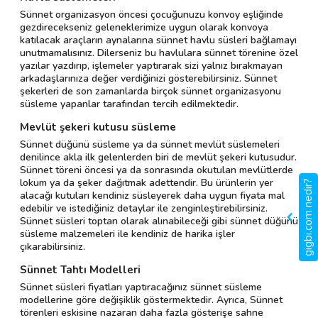
Sünnet organizasyon öncesi çocuğunuzu konvoy eşliğinde
gezdirecekseniz geleneklerimize uygun olarak konvoya
katılacak araçların aynalarına sünnet havlu süsleri bağlamayı
unutmamalısınız. Dilerseniz bu havlulara sünnet törenine özel
yazılar yazdırıp, işlemeler yaptırarak sizi yalnız bırakmayan
arkadaşlarınıza değer verdiğinizi gösterebilirsiniz. Sünnet
şekerleri de son zamanlarda birçok sünnet organizasyonu
süsleme yapanlar tarafından tercih edilmektedir.
Mevlüt şekeri kutusu süsleme
Sünnet düğünü süsleme ya da sünnet mevlüt süslemeleri
denilince akla ilk gelenlerden biri de mevlüt şekeri kutusudur.
Sünnet töreni öncesi ya da sonrasında okutulan mevlütlerde
lokum ya da şeker dağıtmak adettendir. Bu ürünlerin yer
gigbi.com nedir?
alacağı kutuları kendiniz süsleyerek daha uygun fiyata mal
edebilir ve istediğiniz detaylar ile zenginleştirebilirsiniz.
Sünnet süsleri toptan olarak alınabileceği gibi sünnet düğünü
süsleme malzemeleri ile kendiniz de harika işler
çıkarabilirsiniz.
Sünnet Tahtı Modelleri
Sünnet süsleri fiyatları yaptıracağınız sünnet süsleme
modellerine göre değişiklik göstermektedir. Ayrıca, Sünnet
törenleri eskisine nazaran daha fazla gösterişe sahne