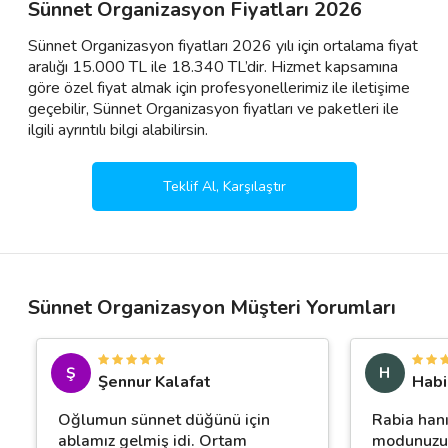
Sünnet Organizasyon Fiyatları 2026
Sünnet Organizasyon fiyatları 2026 yılı için ortalama fiyat
aralığı 15.000 TL ile 18.340 TL’dir. Hizmet kapsamına
göre özel fiyat almak için profesyonellerimiz ile iletişime
geçebilir, Sünnet Organizasyon fiyatları ve paketleri ile
ilgili ayrıntılı bilgi alabilirsin.
Teklif Al, Karşılaştır
Sünnet Organizasyon Müşteri Yorumları
Ş
H
Şennur Kalafat
Habi
Oğlumun sünnet düğünü için
Rabia hanı
ablamız gelmiş idi. Ortam
modunuzu