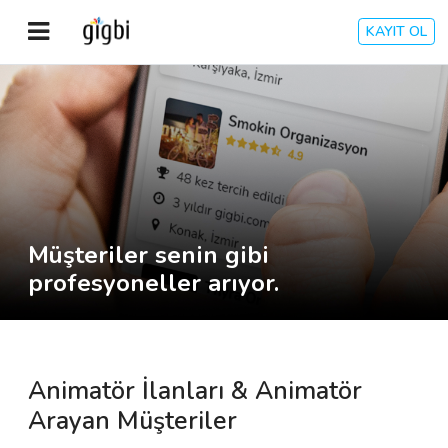
KAYIT OL
Anasayfa
Giriş Yap
Kayıt Ol
Müşteriler senin gibi
Kategoriler
profesyoneller arıyor.
🎈
Biz Kimiz?
Animatör İlanları & Animatör
🧐
Nasıl Çalışır?
Arayan Müşteriler
🌟
Müşteri Değerlendirmeleri