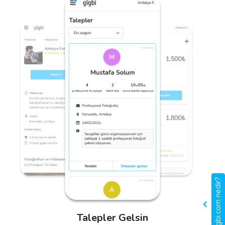
gigbi.com nedir?
Profil Oluştur
Anlaşma Yap
Fotoğrafların, videoların ve
Teklifini ver, anlaşmayı yap ve
önceki müşterilerinden
hizmetlerin için müşterilerden
Talepler Gelsin
aldığın referans yorumları
aldığın değerlendirmelerle
içeren etkili bir profil oluştur.
düzenli gelir elde et.