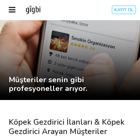
KAYIT OL
Anasayfa
Giriş Yap
Kayıt Ol
Müşteriler senin gibi
Kategoriler
profesyoneller arıyor.
🎈
Biz Kimiz?
Köpek Gezdirici İlanları & Köpek
🧐
Nasıl Çalışır?
Gezdirici Arayan Müşteriler
🌟
Müşteri Değerlendirmeleri