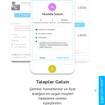
Profil Oluştur
Anlaşma Yap
Fotoğrafların, videoların ve
Teklifini ver, anlaşmayı yap ve
önceki müşterilerinden
hizmetlerin için müşterilerden
gigbi.com nedir?
Talepler Gelsin
aldığın referans yorumları
aldığın değerlendirmelerle
içeren etkili bir profil oluştur.
düzenli gelir elde et.
Şehrine, hizmetlerine ve fiyat
aralığına en uygun müşteri
taleplerini seninle
eşleştirelim.