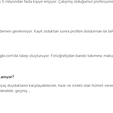
an 5 milyondan fazla kişiye erişiyor. Çalışmış olduğumuz profesyone
demen gerekmiyor. Kayıt olduktan sonra profilini doldurman ile birli
in gigbi.com'da talep oluşturuyor. Fotoğrafçıdan bando takımına, m
lanıyor?
iyaç duyduklarını karşılayabilecek, hazır ve istekli olan hizmet vere
edinebilir, geçmiş
...