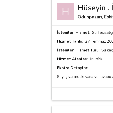
Hüseyin . İ
H
Destek
Odunpazarı, Eski
İletişim
İstenilen Hizmet:
Su Tesisatçı
Kariyer
Hizmet Tarihi:
27 Temmuz 20
İstenilen Hizmet Türü:
Su kaç
Blog
Hizmet Alanları:
Mutfak
Ekstra Detaylar:
Sayaç yanındaki vana ve lavabo a