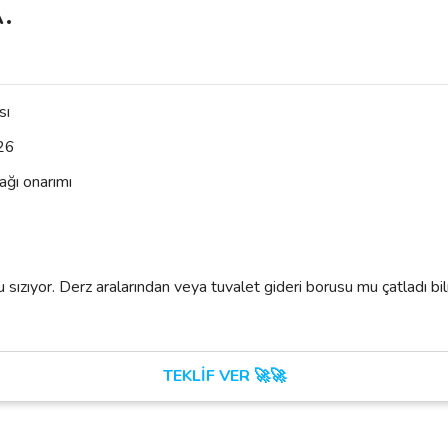
.
sı
26
ağı onarımı
su sızıyor. Derz aralarından veya tuvalet gideri borusu mu çatladı b
TEKLİF VER 🚀🚀