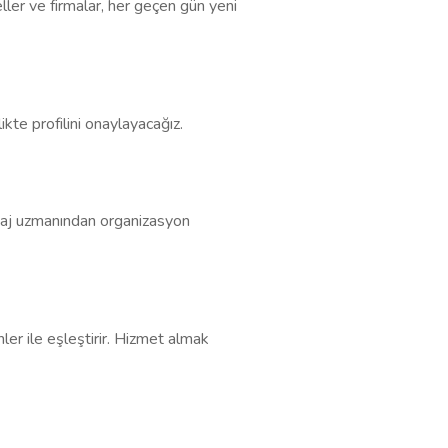
ller ve firmalar, her geçen gün yeni
kte profilini onaylayacağız.
akyaj uzmanından organizasyon
nler ile eşleştirir. Hizmet almak