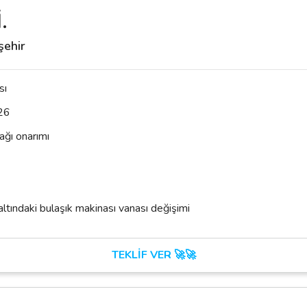
.
şehir
sı
26
ağı onarımı
ltındaki bulaşık makinası vanası değişimi
TEKLİF VER 🚀🚀