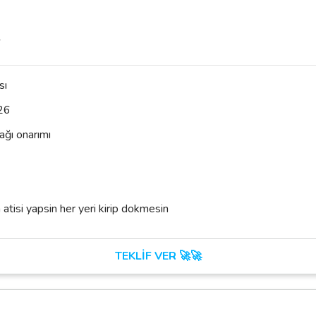
r
sı
26
ağı onarımı
atisi yapsin her yeri kirip dokmesin
TEKLİF VER 🚀🚀