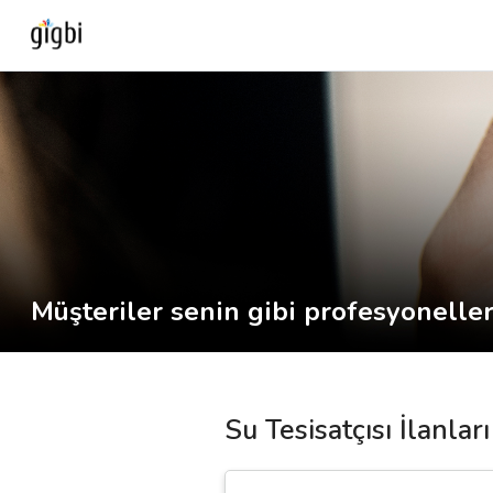
Anasayfa
Giriş Yap
Kayıt Ol
Kategoriler
Müşteriler senin gibi profesyoneller 
🎈
Biz Kimiz?
Su Tesisatçısı İlanlar
🧐
Nasıl Çalışır?
🌟
Müşteri Değerlendirmeleri