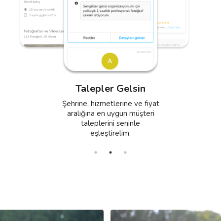
Profil Oluştur
Anlaşma Yap
Fotoğrafların, videoların ve
Teklifini ver, anlaşmayı yap ve
önceki müşterilerinden
hizmetlerin için müşterilerden
Talepler Gelsin
aldığın referans yorumları
aldığın değerlendirmelerle
içeren etkili bir profil oluştur.
düzenli gelir elde et.
Şehrine, hizmetlerine ve fiyat
aralığına en uygun müşteri
taleplerini seninle
eşleştirelim.