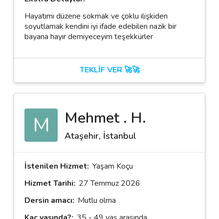
Hayatımı düzene sokmak ve çoklu ilişkiden
soyutlamak kendini iyi ifade edebilen nazik bir
bayana hayır demiyeceyim teşekkürler
TEKLİF VER 🚀🚀
Mehmet . H.
M
Ataşehir, İstanbul
İstenilen Hizmet:
Yaşam Koçu
Hizmet Tarihi:
27 Temmuz 2026
Dersin amacı:
Mutlu olma
Kaç yaşında?:
35 - 49 yaş arasında