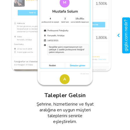
gigbi.com nedir?
Profil Oluştur
Anlaşma Yap
Fotoğrafların, videoların ve
Teklifini ver, anlaşmayı yap ve
önceki müşterilerinden
hizmetlerin için müşterilerden
Talepler Gelsin
aldığın referans yorumları
aldığın değerlendirmelerle
içeren etkili bir profil oluştur.
düzenli gelir elde et.
Şehrine, hizmetlerine ve fiyat
aralığına en uygun müşteri
taleplerini seninle
eşleştirelim.