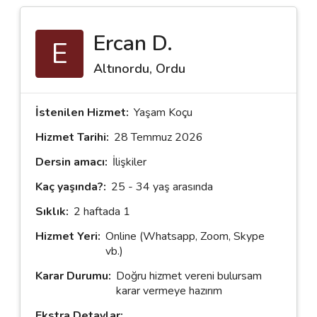
Ercan D.
E
Destek
Altınordu, Ordu
İletişim
Kariyer
İstenilen Hizmet:
Yaşam Koçu
Hizmet Tarihi:
28 Temmuz 2026
Blog
Dersin amacı:
İlişkiler
Kaç yaşında?:
25 - 34 yaş arasında
Sıklık:
2 haftada 1
Hizmet Yeri:
Online (Whatsapp, Zoom, Skype
vb.)
Karar Durumu:
Doğru hizmet vereni bulursam
karar vermeye hazırım
Ekstra Detaylar: