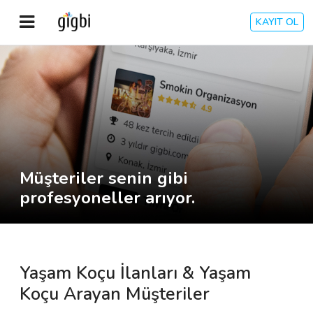
KAYIT OL
Anasayfa
Giriş Yap
Kayıt Ol
Müşteriler senin gibi
Kategoriler
profesyoneller arıyor.
🎈
Biz Kimiz?
Yaşam Koçu İlanları & Yaşam
🧐
Nasıl Çalışır?
Koçu Arayan Müşteriler
🌟
Müşteri Değerlendirmeleri