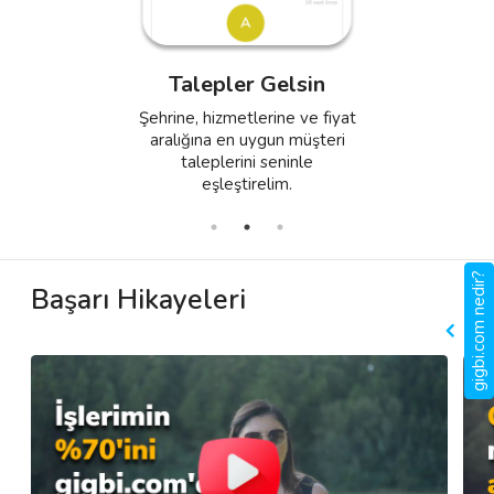
Profil Oluştur
Anlaşma Yap
Fotoğrafların, videoların ve
Teklifini ver, anlaşmayı yap ve
önceki müşterilerinden
hizmetlerin için müşterilerden
Talepler Gelsin
aldığın referans yorumları
aldığın değerlendirmelerle
içeren etkili bir profil oluştur.
düzenli gelir elde et.
Şehrine, hizmetlerine ve fiyat
aralığına en uygun müşteri
taleplerini seninle
eşleştirelim.
gigbi.com nedir?
Başarı Hikayeleri