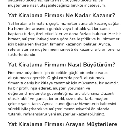
sağlayabileceğinizi, işinizi nasıl büyütebileceğinizi ve
müşterilere nasıl ulaşabileceğinizi birlikte inceleyelim.
Yat Kiralama Firması Ne Kadar Kazanır?
Yat kiralama firmaları, çeşitli hizmetler sunarak kazanç sağlar.
Bu hizmetler arasında günlük veya haftalık yat kiralama,
kaptanlı turlar, özel etkinlikler ve daha fazlası bulunur. Her bir
hizmet, müşteri ihtiyaçlarına göre özelleştirilir ve bu hizmetler
için belirlenen fiyatlar, firmanın kazancını belirler. Ayrıca,
referanslar ve müşteri memnuniyeti de kazancı artıran önemli
faktörlerdendir.
Yat Kiralama Firmamı Nasıl Büyütürüm?
Firmanızı büyütmek için öncelikle güçlü bir online varlık
oluşturmanız gerekir.
Gigbi.com
'da profil oluşturmak,
firmanızı geniş bir kitleye tanıtmak için mükemmel bir adımdır.
İyi bir profil inşa ederek, müşteri yorumları ve
değerlendirmeleriyle güvenilirliğinizi artırabilirsiniz. Düzenli
olarak aktif ve güncel bir profil, size daha fazla müşteri
çekme şansı tanır. Ayrıca, sunduğunuz hizmetlerin kalitesini
sürekli iyileştirerek ve müşteri memnuniyetini ön planda
tutarak, referanslarla yeni müşteriler kazanabilirsiniz.
Yat Kiralama Firması Arayan Müşterilere