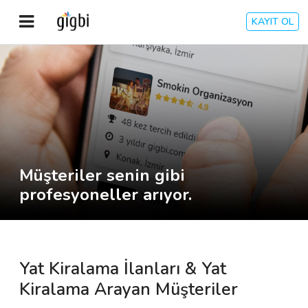
KAYIT OL
Anasayfa
Giriş Yap
Kayıt Ol
Müşteriler senin gibi
Kategoriler
profesyoneller arıyor.
🎈
Biz Kimiz?
Yat Kiralama İlanları & Yat
🧐
Nasıl Çalışır?
Kiralama Arayan Müşteriler
🌟
Müşteri Değerlendirmeleri