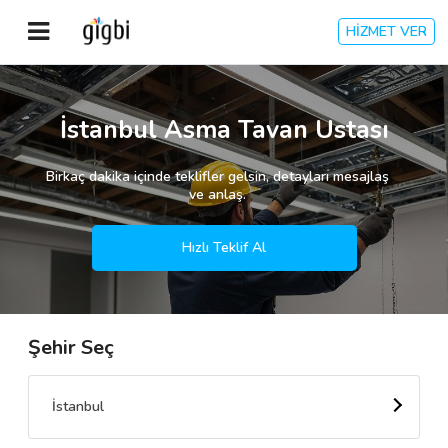
HİZMET VER
Anasayfa
İstanbul Asma Tavan Ustası
Giriş Yap
Birkaç dakika içinde teklifler gelsin, detayları mesajlaş
ve anlaş.
Kayıt Ol
Hızlı Teklif Al
Kategoriler
Şehir Seç
🎈
Biz Kimiz?
🧐
Nasıl Çalışır?
İstanbul
🌟
Müşteri Değerlendirmeleri