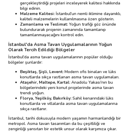
gerçekleştirdiği projeleri inceleyerek kalitesi hakkında
bilgi edinin.
Malzeme Kalitesi:
İstanbul'un nemli iklimine dayanıklı,
kaliteli malzemelerin kullanılmasına özen gösterin.
Zamanlama ve Teslimat:
Yoğun trafiği göz önünde
bulundurarak projenin zamanında tamamlanıp
tamamlanmayacağını kontrol edin.
İstanbul'da Asma Tavan Uygulamalarının Yoğun
Olarak Tercih Edildiği Bölgeler
İstanbul'da asma tavan uygulamalarının popüler olduğu
bölgeler şunlardır:
Beşiktaş, Şişli, Levent:
Modern ofis binaları ve lüks
konutlarda sıkça rastlanan asma tavan uygulamaları.
Ataşehir, Maltepe, Kartal:
Anadolu Yakası'nın bu
bölgelerindeki yeni konut projelerinde asma tavan
trendi yoğun.
Florya, Yeşilköy, Bakırköy:
Sahil kenarındaki lüks
konutlarda ve villalarda asma tavan uygulamalarına
sıkça rastlanır.
İstanbul, tarihi dokusuyla modern yaşamın harmanlandığı bir
metropol. Asma tavan tasarımları da bu çeşitliliği ve
zenginliği yansıtan bir estetik unsur olarak karşımıza çıkar.