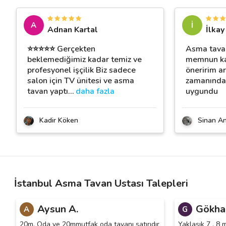
A
İ
Adnan Kartal
İlkay
⭐⭐⭐⭐⭐ Gerçekten
Asma tavan
beklemediğimiz kadar temiz ve
memnun kal
profesyonel işçilik Biz sadece
öneririm a
salon için TV ünitesi ve asma
zamanında 
tavan yaptı
…
daha fazla
uygundu
Kadir Köken
Sinan An
İstanbul Asma Tavan Ustası Talepleri
Aysun A.
Gökha
A
G
20m. Oda ve 20mmutfak oda tavanı satırıdır
Yaklasık 7 , 8 