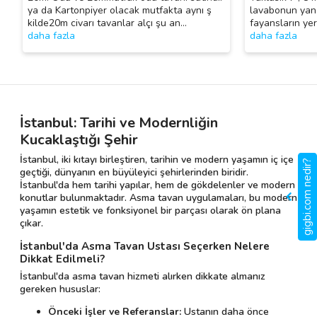
ya da Kartonpiyer olacak mutfakta aynı ş
lavabonun yana
kilde20m civarı tavanlar alçı şu an
…
fayansların ye
daha fazla
daha fazla
İstanbul: Tarihi ve Modernliğin
Kucaklaştığı Şehir
İstanbul, iki kıtayı birleştiren, tarihin ve modern yaşamın iç içe
gigbi.com nedir?
geçtiği, dünyanın en büyüleyici şehirlerinden biridir.
İstanbul'da hem tarihi yapılar, hem de gökdelenler ve modern
konutlar bulunmaktadır. Asma tavan uygulamaları, bu modern
yaşamın estetik ve fonksiyonel bir parçası olarak ön plana
çıkar.
İstanbul'da Asma Tavan Ustası Seçerken Nelere
Dikkat Edilmeli?
İstanbul'da asma tavan hizmeti alırken dikkate almanız
gereken hususlar:
Önceki İşler ve Referanslar:
Ustanın daha önce