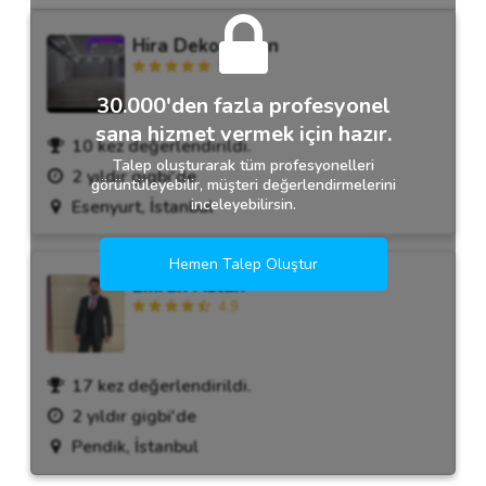
Hira Dekorasyon
5.0
30.000'den fazla profesyonel
sana hizmet vermek için hazır.
10 kez değerlendirildi.
Talep oluşturarak tüm profesyonelleri
2 yıldır gigbi'de
görüntüleyebilir, müşteri değerlendirmelerini
inceleyebilirsin.
Esenyurt, İstanbul
Hemen Talep Oluştur
Emrah Aslan
4.9
17 kez değerlendirildi.
2 yıldır gigbi'de
Pendik, İstanbul