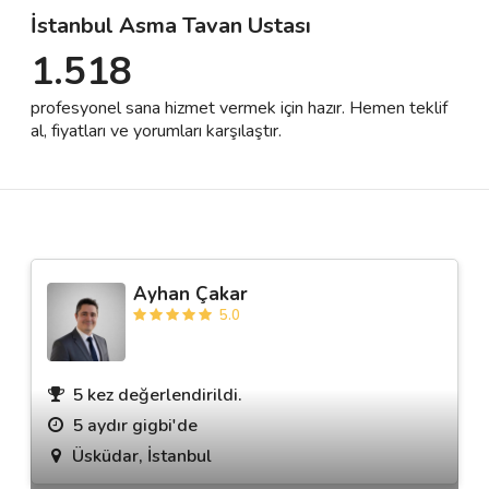
İstanbul Asma Tavan Ustası
1.518
Destek
profesyonel sana hizmet vermek için hazır. Hemen teklif
İletişim
al, fiyatları ve yorumları karşılaştır.
Kariyer
Blog
Ayhan Çakar
5.0
5 kez değerlendirildi.
5 aydır gigbi'de
Üsküdar, İstanbul