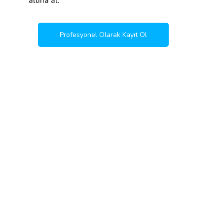
altına al.
Profesyonel Olarak Kayıt Ol