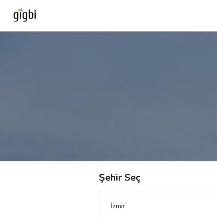
Anasayfa
Giriş Yap
Kayıt Ol
Kategoriler
🎈
Biz Kimiz?
Şehir Seç
🧐
Nasıl Çalışır?
İzmir
🌟
Müşteri Değerlendirmeleri