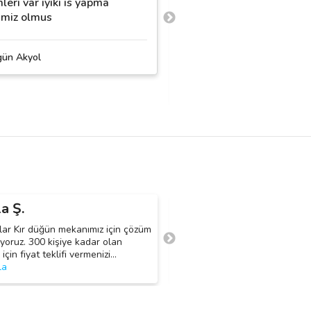
leri var iyiki is yapma
beyaz et menü,masa sa
timiz olmus
kiralama,canlı çiçek nik
süslemeleri,ses sistemle
daha fazla
gün Akyol
Thrya Organizasyon
la Ş.
Ferhat A.
F
ar Kır düğün mekanımız için çözüm
Üniversitelerin açılmasıyla be
ıyoruz. 300 kişiye kadar olan
oryantasyon haftaso tanışma pa
için fiyat teklifi vermenizi
…
organizasyon yapmak istiyoruz
la
daha fazla