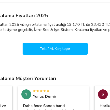
iralama Fiyatları 2025
yatları 2025 yılı için ortalama fiyat aralığı 19.170 TL ile 23.430 T
 iletişime geçebilir, İzmir Ses & Işık Sistemi Kiralama fiyatları ve paket
Teklif Al, Karşılaştır
iralama Müşteri Yorumları
Y
S
Yunus Demir
 ve
Daha önce Sanda band
Harik