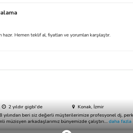
iralama
azır. Hemen teklif al, fiyatları ve yorumları karşılaştır.
2 yıldır gigbi'de
Konak, İzmir
8 yılından beri siz değerli müşterilerimize profesyonel dj, per
mli müzisyen arkadaşlarımız bünyemizde çalıştırı
…
daha fazla