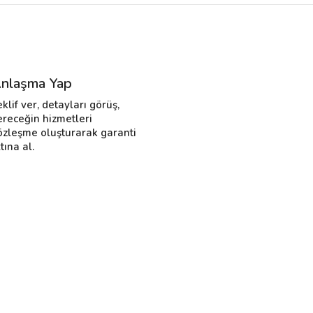
nlaşma Yap
eklif ver, detayları görüş,
ereceğin hizmetleri
özleşme oluşturarak garanti
tına al.