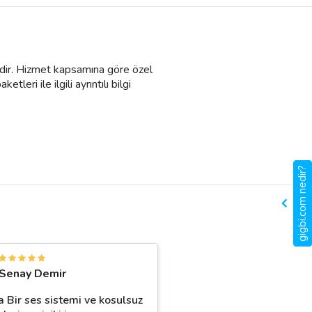
L’dir. Hizmet kapsamına göre özel
leri ile ilgili ayrıntılı bilgi
gigbi.com nedir?
N
Senay Demir
Neriman Cesur
a Bir ses sistemi ve kosulsuz
Thrya organizasyon ile 2