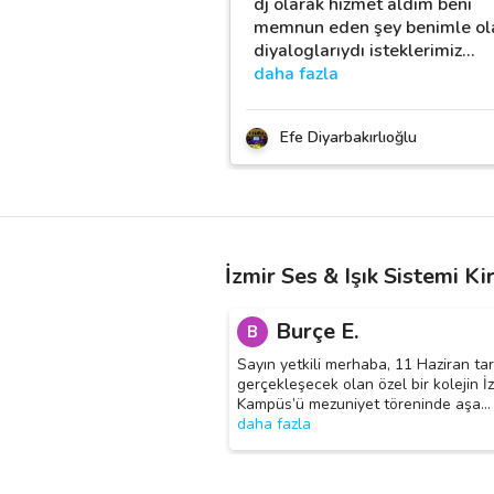
dj olarak hizmet aldım beni
memnun eden şey benimle ol
diyaloglarıydı isteklerimiz
…
daha fazla
Efe Diyarbakırlıoğlu
İzmir Ses & Işık Sistemi K
Burçe E.
B
Sayın yetkili merhaba, 11 Haziran tar
gerçekleşecek olan özel bir kolejin İ
Kampüs’ü mezuniyet töreninde aşa
…
daha fazla