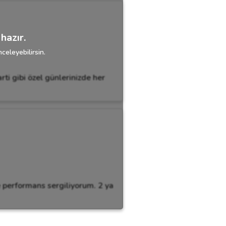
hazır.
celeyebilirsin.
arti gibi özel günlerinizde her
le performans sergiliyorum. 2 ya