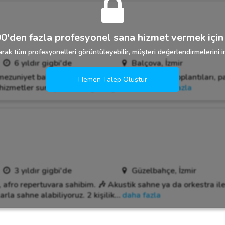
0'den fazla profesyonel sana hizmet vermek için 
rak tüm profesyonelleri görüntüleyebilir, müşteri değerlendirmelerini in
6 yıldır gigbi'de
Balçova, İzmir
ezuniyet baloları, açılış, kokteyl, seminer, bayi toplantıları, p
Hemen Talep Oluştur
hizmetler sunuyoruz. İsteğe bağlı olarak
…
daha fazla
3 yıldır gigbi'de
Güzelbahçe, İzmir
k, afro repertuvara sahibim. 🎶 Akustik sahne ya da orkestra i
arla sahne alabiliyoruz. 2 kişilik
…
daha fazla