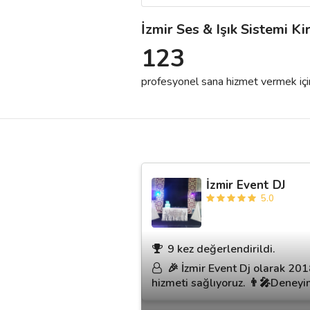
İzmir Ses & Işık Sistemi K
Destek
123
İletişim
profesyonel sana hizmet vermek için h
Kariyer
Blog
İzmir Event DJ
5.0
9 kez değerlendirildi.
🎉 İzmir Event Dj olarak 201
hizmeti sağlıyoruz. 👨‍🎤Deneyi