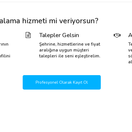
ralama hizmeti mi veriyorsun?
Talepler Gelsin
A
rının
Şehrine, hizmetlerine ve fiyat
T
i
aralığına uygun müşteri
v
filini
talepleri ile seni eşleştirelim.
s
al
Profesyonel Olarak Kayıt Ol