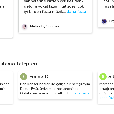
sahnelerine birden çok kez denk
cozum
an
geldim vokal kızın İngilizcesi çok
firsa
iyi birden fazla müzik
…
daha fazla
Er
Melisa by Sonmez
iralama Talepleri
Emine D.
Sı
E
S
ihinde
Ben kanser hasları ile çalışa bir hemşireyim.
Merhabal
zmir
Dokuz Eylül üniversite hastanesinde.
ortağı ar
Ordaki hastalar için bir etkinlik
…
daha fazla
düğünler 
daha faz