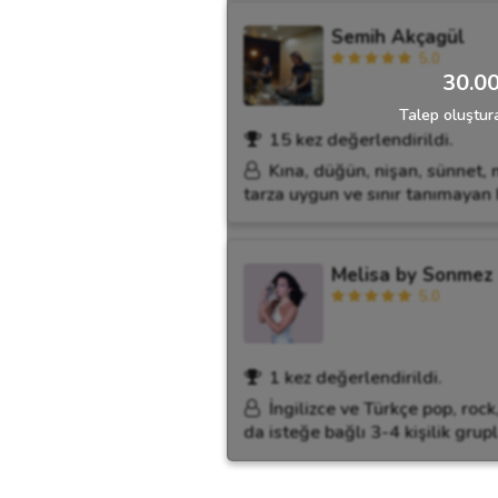
Semih Akçagül
5.0
30.00
Talep oluştura
15 kez değerlendirildi.
Kına, düğün, nişan, sünnet, m
tarza uygun ve sınır tanımayan 
Melisa by Sonmez
5.0
1 kez değerlendirildi.
İngilizce ve Türkçe pop, roc
da isteğe bağlı 3-4 kişilik grupl