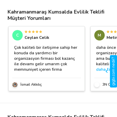
Kahramanmaraş Kumsalda Evlilik Teklifi
Müşteri Yorumları
C
M
Ceylan Celik
Metin
Çok kaliteli bir iletişime sahip her
daha önce 
konuda da yardımcı bir
organizasyo
organizasyon firması bol kazanç
ama bu fir
gigbi.com nedir?
ile devamı gelir umarım çok
kaliteli baş
memnuniyet içeren firma
daha fazla
İsmail Akkılıç
3N Orga