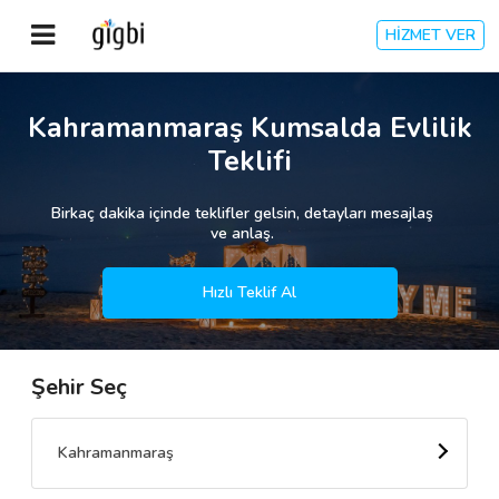
HİZMET VER
Anasayfa
Kahramanmaraş Kumsalda Evlilik
Teklifi
Giriş Yap
Birkaç dakika içinde teklifler gelsin, detayları mesajlaş
Kayıt Ol
ve anlaş.
Kategoriler
Hızlı Teklif Al
Şehir Seç
🎈
Biz Kimiz?
🧐
Nasıl Çalışır?
Kahramanmaraş
🌟
Müşteri Değerlendirmeleri