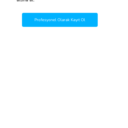
altına al.
Profesyonel Olarak Kayıt Ol