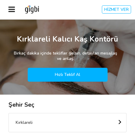
HİZMET VER
Anasayfa
Kırklareli Kalıcı Kaş Kontörü
Giriş Yap
Birkaç dakika içinde teklifler gelsin, detayları mesajlaş
ve anlaş.
Kayıt Ol
Hızlı Teklif Al
Kategoriler
Şehir Seç
🎈
Biz Kimiz?
🧐
Nasıl Çalışır?
Kırklareli
🌟
Müşteri Değerlendirmeleri