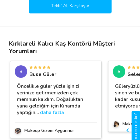
Teklif Al, Karşılaştır
Kırklareli Kalıcı Kaş Kontörü Müşteri
Yorumları
B
S
Buse Güler
Sele
Öncelikle güler yüzle işinizi
Güleryüzlü 
yerinize getirmenizden çok
sinen ve b
memnun kaldım. Doğallıktan
kadar kusu
yana geldiğim için Kınamda
etmiyordu
yaptığın
…
daha fazla
gigbi.com nedir?
Makeup 
Makeup Gizem Aygünnur