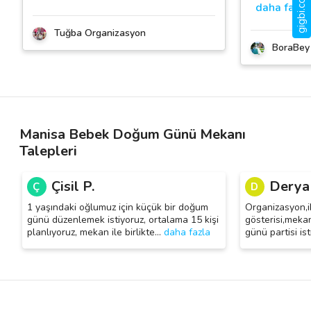
daha fazla
Tuğba Organizasyon
BoraBey Ç
Manisa Bebek Doğum Günü Mekanı
Talepleri
Çisil P.
Derya
Ç
D
1 yaşındaki oğlumuz için küçük bir doğum
Organizasyon,i
günü düzenlemek istiyoruz, ortalama 15 kişi
gösterisi,meka
planlıyoruz, mekan ile birlikte
…
daha fazla
günü partisi is