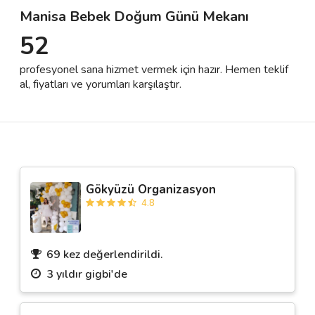
Manisa Bebek Doğum Günü Mekanı
52
Destek
profesyonel sana hizmet vermek için hazır. Hemen teklif
İletişim
al, fiyatları ve yorumları karşılaştır.
Kariyer
Blog
Gökyüzü Organizasyon
4.8
69 kez değerlendirildi.
3 yıldır gigbi'de