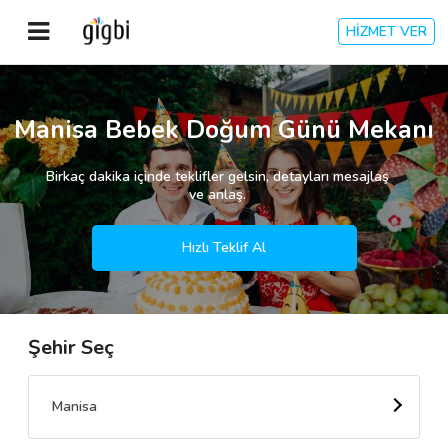
HİZMET VER
Anasayfa
Manisa Bebek Doğum Günü Mekanı
Giriş Yap
Birkaç dakika içinde teklifler gelsin, detayları mesajlaş
ve anlaş.
Kayıt Ol
Hızlı Teklif Al
Kategoriler
Şehir Seç
🎈
Biz Kimiz?
🧐
Nasıl Çalışır?
Manisa
🌟
Müşteri Değerlendirmeleri