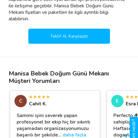
ile iletişime geçebilir, Manisa Bebek Doğum Günü
Mekanı fiyatları ve paketleri ile ilgili ayrıntılı bilgi
alabilirsin.
Teklif Al, Karşılaştır
Manisa Bebek Doğum Günü Mekanı
Müşteri Yorumları
C
E
Cahit K.
Esra 
Samimi işini severek yapan
Perfecto 🤌
profesyonel bir ekip hiç bir sıkıntı
sahipligi 
gigbi.com nedir?
yaşamadan organizasyonumuzu
Haftasonu
başarılı bir şekilde
…
daha fazla
dogayla ic 