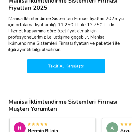
Manisa İklimlendirme Sistemleri Firması
Fiyatları 2025
Manisa İklimlendirme Sistemleri Firması fiyatları 2025 yılı
için ortalama fiyat aralığı 11.250 TL ile 13.750 TL’dir.
Hizmet kapsamına göre özel fiyat almak için
profesyonellerimiz ile iletişime geçebilir, Manisa
İklimlendirme Sistemleri Firması fiyatları ve paketleri ile
ilgili ayrıntılı bilgi alabilirsin.
Teklif Al, Karşılaştır
Manisa İklimlendirme Sistemleri Firması
Müşteri Yorumları
N
A
Nermin Bilgin
Arzu