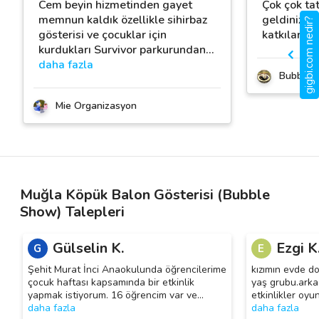
Cem beyin hizmetinden gayet
Çok çok tatlı
memnun kaldık özellikle sihirbaz
geldiniz..
gigbi.com nedir?
gösterisi ve çocuklar için
katkılarını
kurdukları Survivor parkurundan
…
daha fazla
Bubble S
Mie Organizasyon
Muğla Köpük Balon Gösterisi (Bubble
Show) Talepleri
Gülselin K.
Ezgi K
G
E
Şehit Murat İnci Anaokulunda öğrencilerime
kızımın evde d
çocuk haftası kapsamında bir etkinlik
yaş grubu.arka
yapmak istiyorum. 16 öğrencim var ve
…
etkinlikler oyu
daha fazla
daha fazla