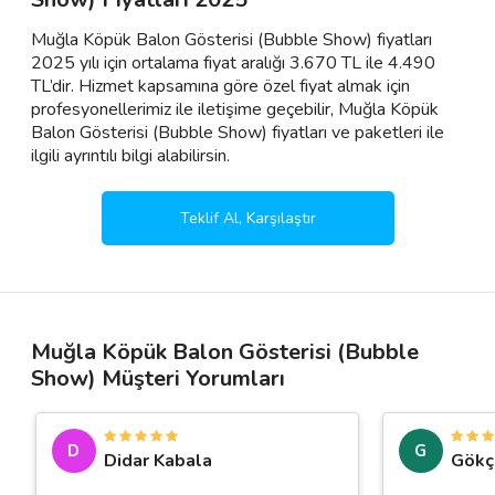
Muğla Köpük Balon Gösterisi (Bubble Show) fiyatları
2025 yılı için ortalama fiyat aralığı 3.670 TL ile 4.490
TL’dir. Hizmet kapsamına göre özel fiyat almak için
profesyonellerimiz ile iletişime geçebilir, Muğla Köpük
Balon Gösterisi (Bubble Show) fiyatları ve paketleri ile
ilgili ayrıntılı bilgi alabilirsin.
Teklif Al, Karşılaştır
Muğla Köpük Balon Gösterisi (Bubble
Show) Müşteri Yorumları
D
G
Didar Kabala
Gökç