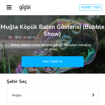
HİZMET VER
Anasayfa
Muğla Köpük Balon Gösterisi (Bubble
Show)
Giriş Yap
Birkaç dakika içinde teklifler gelsin, detayları mesajlaş
Kayıt Ol
ve anlaş.
Kategoriler
Hızlı Teklif Al
Şehir Seç
🎈
Biz Kimiz?
🧐
Nasıl Çalışır?
Muğla
🌟
Müşteri Değerlendirmeleri