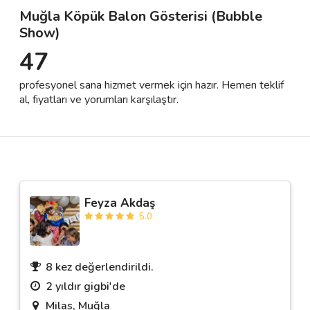
Muğla Köpük Balon Gösterisi (Bubble
Show)
Destek
47
İletişim
profesyonel sana hizmet vermek için hazır. Hemen teklif
al, fiyatları ve yorumları karşılaştır.
Kariyer
Blog
Feyza Akdaş
5.0
8 kez değerlendirildi.
2 yıldır gigbi'de
Milas, Muğla