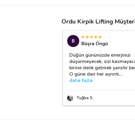
Ordu Kirpik Lifting Müşter
B
Büşra Öngü
Düğün gününüzde enerjinizi
düşürmeyecek, sizi kasmayac
birine denk gelmek şanstır be
O güne dair her ayrıntı
…
daha fazla
Tuğba S.