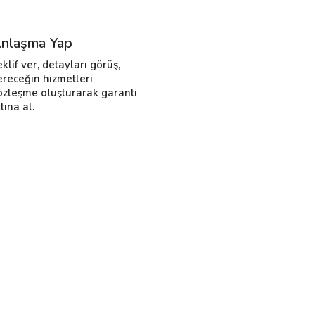
nlaşma Yap
eklif ver, detayları görüş,
ereceğin hizmetleri
özleşme oluşturarak garanti
tına al.