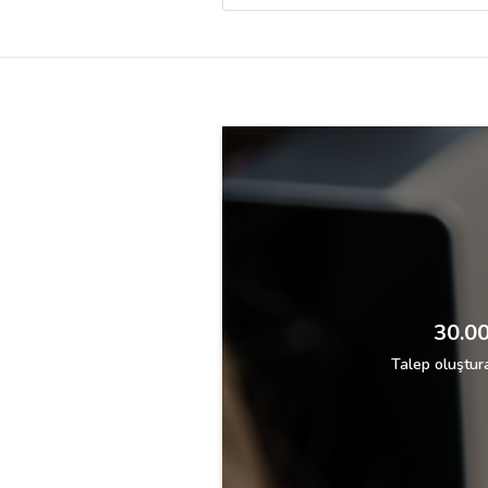
Destek
İletişim
Kariyer
Blog
30.00
Talep oluştura