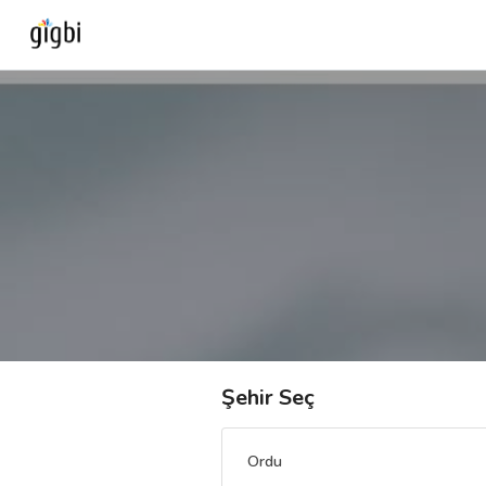
Anasayfa
Giriş Yap
Kayıt Ol
Kategoriler
🎈
Biz Kimiz?
Şehir Seç
🧐
Nasıl Çalışır?
Ordu
🌟
Müşteri Değerlendirmeleri