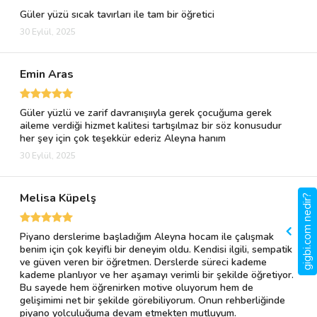
Güler yüzü sıcak tavırları ile tam bir öğretici
30 Eylül, 2025
Emin Aras
Güler yüzlü ve zarif davranışııyla gerek çocuğuma gerek
aileme verdiği hizmet kalitesi tartışılmaz bir söz konusudur
her şey için çok teşekkür ederiz Aleyna hanım
30 Eylül, 2025
Melisa Küpelş
gigbi.com nedir?
Piyano derslerime başladığım Aleyna hocam ile çalışmak
benim için çok keyifli bir deneyim oldu. Kendisi ilgili, sempatik
ve güven veren bir öğretmen. Derslerde süreci kademe
kademe planlıyor ve her aşamayı verimli bir şekilde öğretiyor.
Bu sayede hem öğrenirken motive oluyorum hem de
gelişimimi net bir şekilde görebiliyorum. Onun rehberliğinde
piyano yolculuğuma devam etmekten mutluyum.