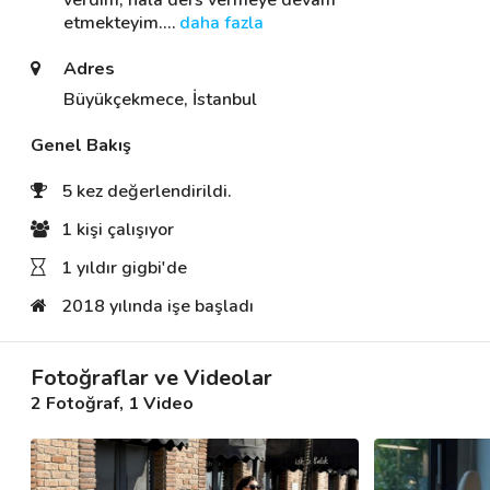
verdim, hâlâ ders vermeye devam 
etmekteyim.
… 
daha fazla
Adres
Destek
Büyükçekmece, İstanbul
İletişim
Genel Bakış
Kariyer
5 kez değerlendirildi.
Blog
1 kişi çalışıyor
1 yıldır gigbi'de
2018 yılında işe başladı
Fotoğraflar ve Videolar
2 Fotoğraf
, 1 Video