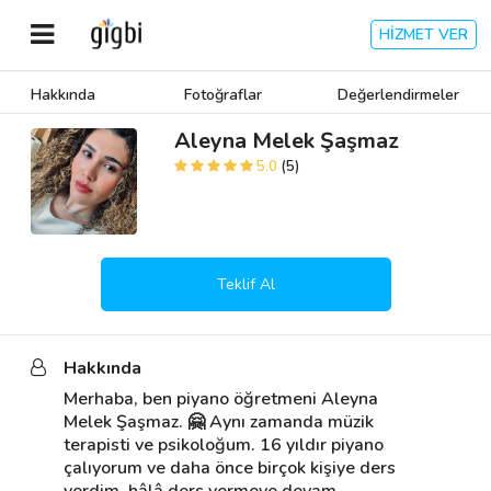
HİZMET VER
Hakkında
Fotoğraflar
Değerlendirmeler
Anasayfa
Aleyna Melek Şaşmaz
5.0
(5)
Giriş Yap
Kayıt Ol
Teklif Al
Kategoriler
Hakkında
🎈
Biz Kimiz?
Merhaba, ben piyano öğretmeni Aleyna 
Melek Şaşmaz. 🤗 Aynı zamanda müzik 
🧐
Nasıl Çalışır?
terapisti ve psikoloğum. 16 yıldır piyano 
çalıyorum ve daha önce birçok kişiye ders 
🌟
Müşteri Değerlendirmeleri