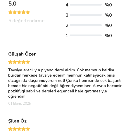
5.0
4
%0
3
%0
5 değerlendirme
2
%0
1
%0
Gülşah Özer
Tavsiye araciliyla piyano dersi aldim. Cok memnun kaldim
burdan herkese tavsiye ederim memnun kalmayacak birisi
olcaginida düşünmüyorum net! Çünkü hem isinde cok başarılı
hemde hic negatif biri değil öğrendiysem ben Aleyna hocamin
pozitifligi sabri ve dersleri eğlenceli hale getirmesiyle
öğrendim
01 Ekim, 2025
Şilan Öz