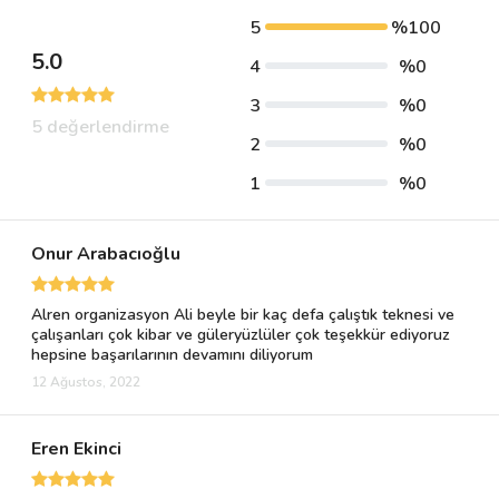
5
%100
5.0
4
%0
3
%0
5 değerlendirme
2
%0
1
%0
Onur Arabacıoğlu
Alren organizasyon Ali beyle bir kaç defa çalıştık teknesi ve
çalışanları çok kibar ve güleryüzlüler çok teşekkür ediyoruz
hepsine başarılarının devamını diliyorum
12 Ağustos, 2022
Eren Ekinci