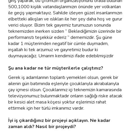
giriş yaparak, bu çiftimizin organizasyonunu orada bulunan
500,1000 kişilik vatandaşlarımızın önünde yer volkanları
ile geçiş yapmaktayız. Sahilde izleyen güzel insanlarımızın
elbetteki alkışları ve ıslıkları ile her şey daha hoş ve gurur
verici oluyor. Bizim tek gayemiz turumuzun sonunda
teknemizden inerken sizden ‘’ Beklediğimizin üzerinde bir
performanstı teşekkür ederiz ‘’ dememizdir. Şu güne
kadar 1 müşterimden negatif bir cümle duymadım,
inşallah ki tek arzumuz ve gayretimiz budur ki
duymayacağız. Umarım kendimizi ifade edebilmişizdir
Şu ana kadar ne tür müşterilerle çalıştınız?
Gerek iş adamlarının toplantı yemekleri olsun, gerek bir
ailenin gün batımında eşleriyle çocuklarıyla akrabalarıyla
çay içmesi olsun. Çocuklarımız içi teknemizin kamarasında
televizyonumuz bulunmaktadır onların sağlığı riske atacak
bir kesici alet masa köşesi yoktur eşlerimizi rahat
ettirmek için her türlü imkanımız vardır.
İyi iş çıkardığınız bir projeyi açıklayın. Ne kadar
zaman aldı? Nasıl bir projeydi?