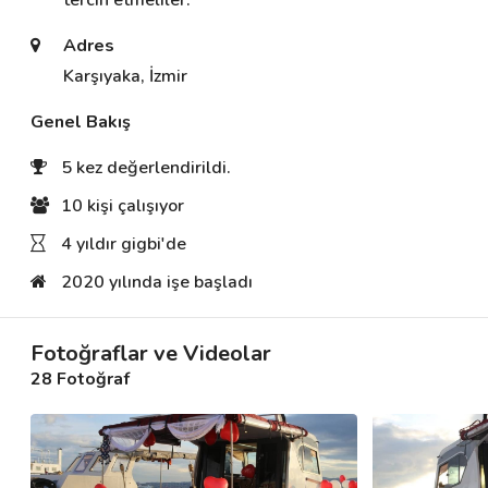
tercih etmeliler. 
Adres
Destek
Karşıyaka, İzmir
İletişim
Genel Bakış
5 kez değerlendirildi.
Kariyer
10 kişi çalışıyor
Blog
4 yıldır gigbi'de
2020 yılında işe başladı
Fotoğraflar ve Videolar
28 Fotoğraf