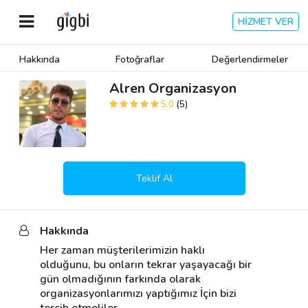
HİZMET VER
Hakkında
Fotoğraflar
Değerlendirmeler
Anasayfa
Alren Organizasyon
5.0
(5)
Giriş Yap
Kayıt Ol
Teklif Al
Kategoriler
Hakkında
🎈
Biz Kimiz?
Her zaman müşterilerimizin haklı 
olduğunu, bu onların tekrar yaşayacağı bir 
🧐
Nasıl Çalışır?
gün olmadığının farkında olarak 
organizasyonlarımızı yaptığımız İçin bizi 
🌟
Müşteri Değerlendirmeleri