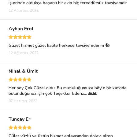
işlerinde oldukça başarılı bir ekip hiç tereddütsüz tavsiyemdir
12 Ağustos, 2022
Ayhan Erol
Güzel hizmet güzel kalite herkese tavsiye ederim 👍
12 Ağustos, 2022
Nihal & Ümit
Her şey Çok Güzel oldu. Bu mutluluğumuza böyle bir katkıda
bulunduğunuz için çok Teşekkür Ederiz... 🙏🙏
07 Haziran, 2022
Tuncay Er
Güler yüzlü ve üstün hizmet anlayışından dolayı alren