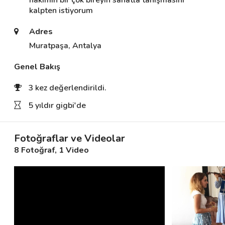
hakimin bir çok bireyin sanatla tanışmasını 
kalpten istiyorum 
Adres
Destek
Muratpaşa, Antalya
İletişim
Genel Bakış
Kariyer
3 kez değerlendirildi.
Blog
5 yıldır gigbi'de
Fotoğraflar ve Videolar
8 Fotoğraf
, 1 Video