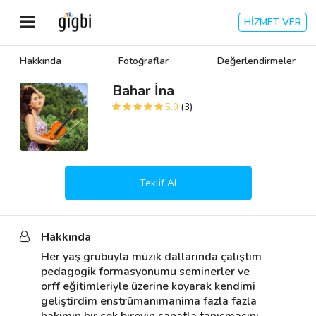
HİZMET VER
Hakkında
Fotoğraflar
Değerlendirmeler
Anasayfa
Bahar İna
5.0
(3)
Giriş Yap
Kayıt Ol
Teklif Al
Kategoriler
Hakkında
🎈
Biz Kimiz?
Her yaş grubuyla müzik dallarında çalıştım 
pedagogik formasyonumu seminerler ve 
🧐
Nasıl Çalışır?
orff eğitimleriyle üzerine koyarak kendimi 
geliştirdim enstrümanımanima fazla fazla 
🌟
Müşteri Değerlendirmeleri