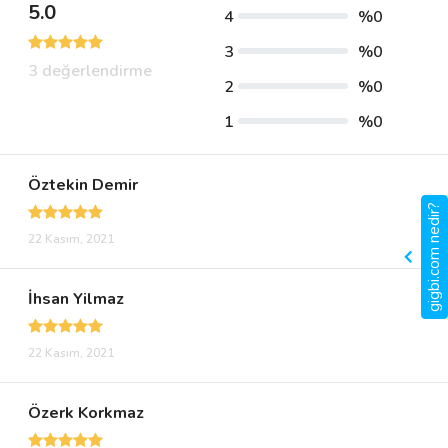
5.0
4
%0
3
%0
3 değerlendirme
2
%0
1
%0
Öztekin Demir
gigbi.com nedir?
22 Kasım, 2021
İhsan Yilmaz
22 Kasım, 2021
Özerk Korkmaz