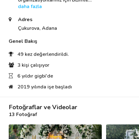
organizasyonlarınız için bizimle
… 
daha fazla
Adres
Destek
Çukurova, Adana
İletişim
Genel Bakış
Kariyer
49 kez değerlendirildi.
Blog
3 kişi çalışıyor
6 yıldır gigbi'de
2019 yılında işe başladı
Fotoğraflar ve Videolar
13 Fotoğraf