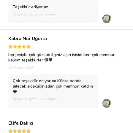
Teşekkür ediyorum
Bu işe ait görsel eklenmedi.
Kübra Nur Uğurlu
herşeyiyle çok güzeldi ilginiz aşırı iyiyidi ben çok memnun
kaldım teşekkürler 🌸💖
02 Mayıs, 2023
Çok teşekkür ediyorum Kübra bende
ailecek sıcaklığınızdan çok memnun kaldım
❤️
Bu işe ait görsel eklenmedi.
Elife Bakıcı