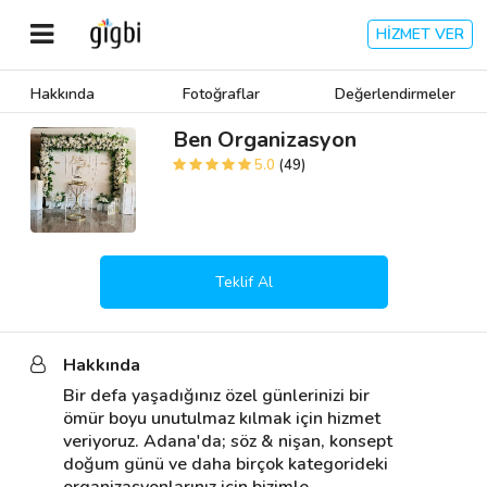
HİZMET VER
Hakkında
Fotoğraflar
Değerlendirmeler
Anasayfa
Ben Organizasyon
5.0
(49)
Giriş Yap
Kayıt Ol
Teklif Al
Kategoriler
Hakkında
🎈
Biz Kimiz?
Bir defa yaşadığınız özel günlerinizi bir 
ömür boyu unutulmaz kılmak için hizmet 
🧐
Nasıl Çalışır?
veriyoruz. Adana'da; söz & nişan, konsept 
doğum günü ve daha birçok kategorideki 
🌟
Müşteri Değerlendirmeleri