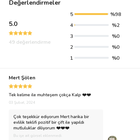
Değerlendirmeler
5
%98
5.0
4
%2
3
%0
49 değerlendirme
2
%0
1
%0
Mert Şölen
Tek kelime ile muhteşem çokça Kalp ❤️❤️
03 Şubat, 2024
Çok teşekkür ediyorum Mert harika bir
evlilik teklifi pozitif bir çift ile yapıldı
mutluluklar diliyorum ❤️❤️❤️
Bu işe ait görsel eklenmedi.