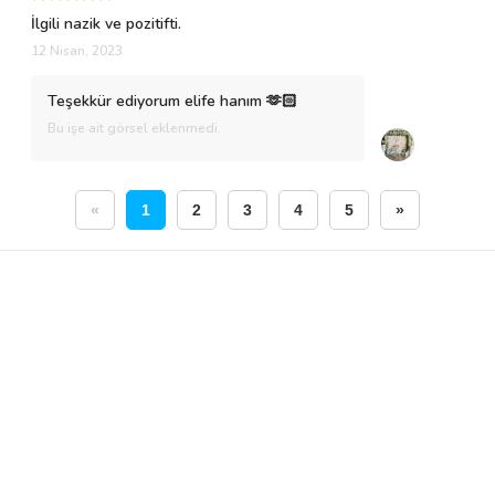
İlgili nazik ve pozitifti.
12 Nisan, 2023
Teşekkür ediyorum elife hanım 🫶🏻
Bu işe ait görsel eklenmedi.
«
1
2
3
4
5
»