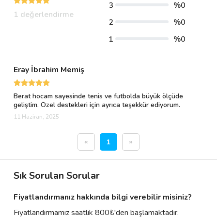
3
%0
1 değerlendirme
2
%0
1
%0
Eray İbrahim Memiş
Berat hocam sayesinde tenis ve futbolda büyük ölçüde
geliştim. Özel destekleri için ayrıca teşekkür ediyorum.
11 Haziran, 2025
«
1
»
Sık Sorulan Sorular
Fiyatlandırmanız hakkında bilgi verebilir misiniz?
Fiyatlandırmamız saatlik 800₺'den başlamaktadır.