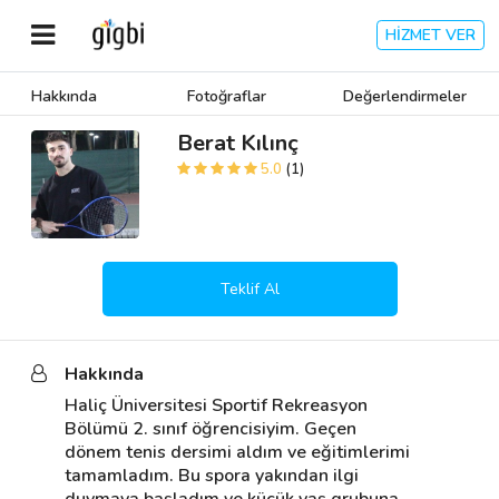
HİZMET VER
Hakkında
Fotoğraflar
Değerlendirmeler
Anasayfa
Berat Kılınç
5.0
(1)
Giriş Yap
Kayıt Ol
Teklif Al
Kategoriler
Hakkında
🎈
Biz Kimiz?
Haliç Üniversitesi Sportif Rekreasyon 
Bölümü 2. sınıf öğrencisiyim. Geçen 
🧐
Nasıl Çalışır?
dönem tenis dersimi aldım ve eğitimlerimi 
tamamladım. Bu spora yakından ilgi 
🌟
Müşteri Değerlendirmeleri