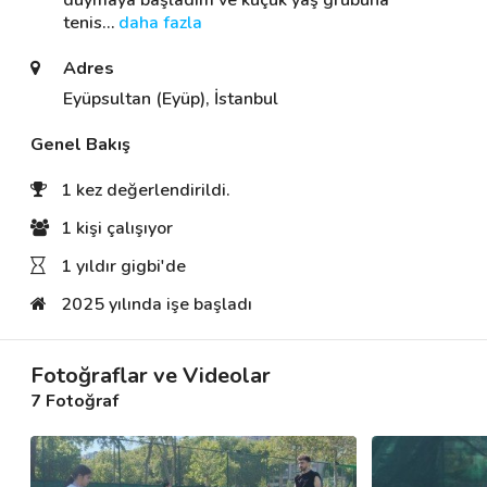
duymaya başladım ve küçük yaş grubuna 
tenis
… 
daha fazla
Adres
Destek
Eyüpsultan (Eyüp), İstanbul
İletişim
Genel Bakış
Kariyer
1 kez değerlendirildi.
Blog
1 kişi çalışıyor
1 yıldır gigbi'de
2025 yılında işe başladı
Fotoğraflar ve Videolar
7 Fotoğraf