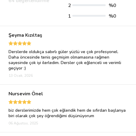
64 değerlendirme
2
%0
1
%0
Şeyma Kızıltaş
Derslerde oldukça sabırlı güler yüzlü ve çok profesyonel.
Daha öncesinde tenis geçmişim olmamasına rağmen
sayesinde çok iyi ilerledim. Dersler çok eğlenceli ve verimli
geçiyor :)
13 Ocak, 2026
Nursevim Önel
biz derslerimizde hem çok eğlendik hem de sıfırdan başlanya
biri olarak çok şey öğrendiğimi düşünüyorum
06 Ağustos, 2025