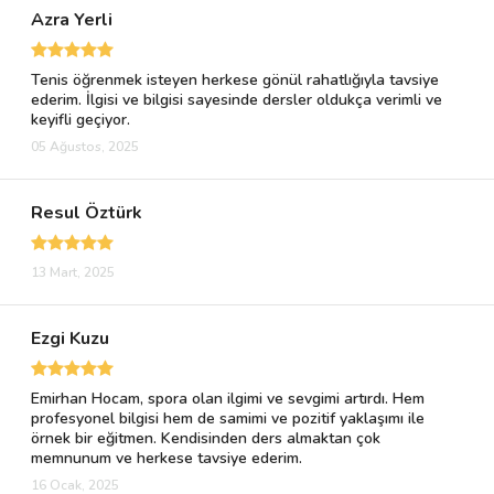
Azra Yerli
Tenis öğrenmek isteyen herkese gönül rahatlığıyla tavsiye
ederim. İlgisi ve bilgisi sayesinde dersler oldukça verimli ve
keyifli geçiyor.
05 Ağustos, 2025
Resul Öztürk
13 Mart, 2025
Ezgi Kuzu
Emirhan Hocam, spora olan ilgimi ve sevgimi artırdı. Hem
profesyonel bilgisi hem de samimi ve pozitif yaklaşımı ile
örnek bir eğitmen. Kendisinden ders almaktan çok
memnunum ve herkese tavsiye ederim.
16 Ocak, 2025