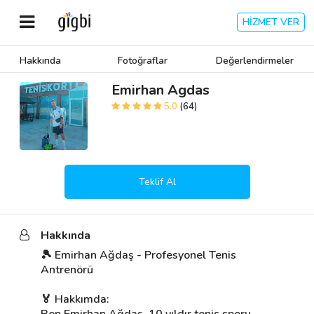
HİZMET VER
Hakkında
Fotoğraflar
Değerlendirmeler
Anasayfa
Emirhan Agdas
5.0
(64)
Giriş Yap
Kayıt Ol
Teklif Al
Kategoriler
Hakkında
🎈
Biz Kimiz?
🎾 Emirhan Ağdaş - Profesyonel Tenis 
Antrenörü

🧐
Nasıl Çalışır?
🏅 Hakkımda:

🌟
Müşteri Değerlendirmeleri