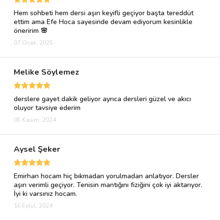
Hem sohbeti hem dersi aşırı keyifli geçiyor başta tereddüt
ettim ama Efe Hoca sayesinde devam ediyorum kesinlikle
öneririm 🌸
07 Ocak, 2025
Melike Söylemez
derslere gayet dakik geliyor ayrıca dersleri güzel ve akıcı
oluyor tavsiye ederim
05 Kasım, 2024
Aysel Şeker
Emirhan hocam hiç bıkmadan yorulmadan anlatıyor. Dersler
aşırı verimli geçiyor. Tenisin mantığını fiziğini çok iyi aktarıyor.
İyi ki varsınız hocam.
16 Eylül, 2024