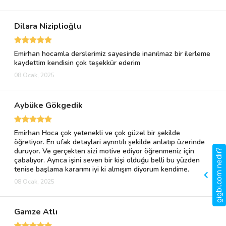
Dilara Niziplioğlu
Emirhan hocamla derslerimiz sayesinde inanılmaz bir ilerleme
kaydettim kendisin çok teşekkür ederim
08 Ocak, 2025
Aybüke Gökgedik
Emirhan Hoca çok yetenekli ve çok güzel bir şekilde
öğretiyor. En ufak detaylari ayrıntılı şekilde anlatıp üzerinde
duruyor. Ve gerçekten sizi motive ediyor öğrenmeniz için
gigbi.com nedir?
çabalıyor. Ayrıca işini seven bir kişi olduğu belli bu yüzden
tenise başlama kararımı iyi ki almışım diyorum kendime.
08 Ocak, 2025
Gamze Atlı