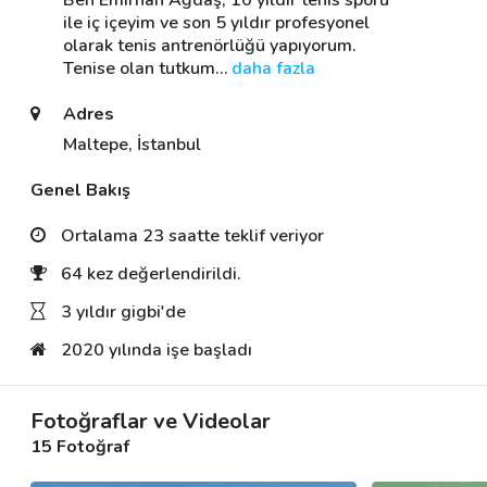
Ben Emirhan Ağdaş, 10 yıldır tenis sporu 
ile iç içeyim ve son 5 yıldır profesyonel 
olarak tenis antrenörlüğü yapıyorum. 
Tenise olan tutkum
… 
daha fazla
Destek
Adres
İletişim
Maltepe, İstanbul
Kariyer
Genel Bakış
Blog
Ortalama 23 saatte teklif veriyor
64 kez değerlendirildi.
3 yıldır gigbi'de
2020 yılında işe başladı
Fotoğraflar ve Videolar
15 Fotoğraf