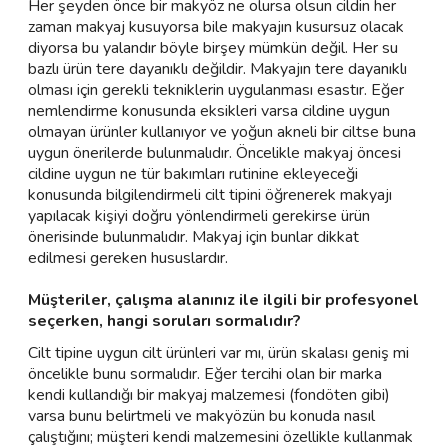
Her şeyden önce bir makyöz ne olursa olsun cildin her
zaman makyaj kusuyorsa bile makyajın kusursuz olacak
diyorsa bu yalandır böyle birşey mümkün değil. Her su
bazlı ürün tere dayanıklı değildir. Makyajın tere dayanıklı
olması için gerekli tekniklerin uygulanması esastır. Eğer
nemlendirme konusunda eksikleri varsa cildine uygun
olmayan ürünler kullanıyor ve yoğun akneli bir ciltse buna
uygun önerilerde bulunmalıdır. Öncelikle makyaj öncesi
cildine uygun ne tür bakımları rutinine ekleyeceği
konusunda bilgilendirmeli cilt tipini öğrenerek makyajı
yapılacak kişiyi doğru yönlendirmeli gerekirse ürün
önerisinde bulunmalıdır. Makyaj için bunlar dikkat
edilmesi gereken hususlardır.
Müşteriler, çalışma alanınız ile ilgili bir profesyonel
seçerken, hangi soruları sormalıdır?
Cilt tipine uygun cilt ürünleri var mı, ürün skalası geniş mi
öncelikle bunu sormalıdır. Eğer tercihi olan bir marka
kendi kullandığı bir makyaj malzemesi (fondöten gibi)
varsa bunu belirtmeli ve makyözün bu konuda nasıl
çalıştığını; müşteri kendi malzemesini özellikle kullanmak