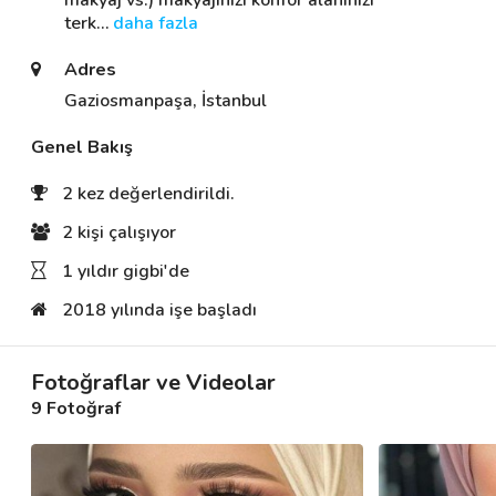
makyaj vs.) makyajınızı konfor alanınızı 
terk
… 
daha fazla
Adres
Destek
Gaziosmanpaşa, İstanbul
İletişim
Genel Bakış
Kariyer
2 kez değerlendirildi.
Blog
2 kişi çalışıyor
1 yıldır gigbi'de
2018 yılında işe başladı
Fotoğraflar ve Videolar
9 Fotoğraf