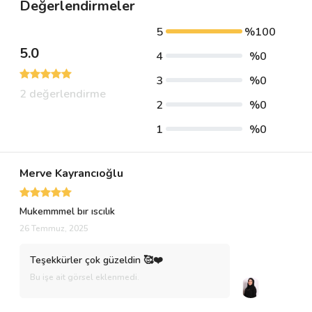
Değerlendirmeler
5
%100
5.0
4
%0
3
%0
2 değerlendirme
2
%0
1
%0
Merve Kayrancıoğlu
Mukemmmel bır ıscılık
26 Temmuz, 2025
Teşekkürler çok güzeldin 🥰❤️
Bu işe ait görsel eklenmedi.