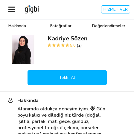
HİZMET VER
Hakkında
Fotoğraflar
Değerlendirmeler
Anasayfa
Kadriye Sözen
5.0
(2)
Giriş Yap
Kayıt Ol
Teklif Al
Kategoriler
Hakkında
🎈
Biz Kimiz?
Alanımda oldukça deneyimliyim. 🌟 Gün 
boyu kalıcı ve dilediğiniz türde (doğal, 
🧐
Nasıl Çalışır?
ışıltılı, parlak, mat, gece, gündüz, 
profesyonel fotoğraf çekimi, porselen 
🌟
Müşteri Değerlendirmeleri