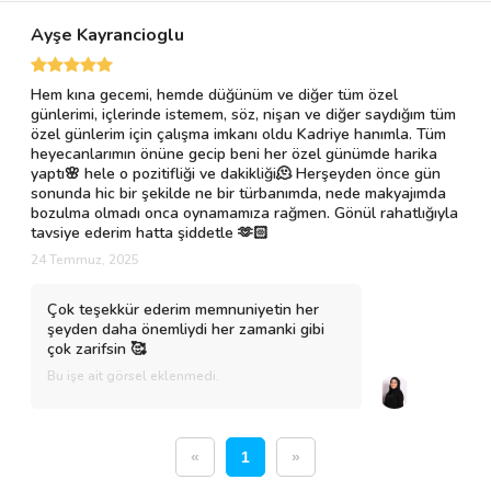
Ayşe Kayrancioglu
Hem kına gecemi, hemde düğünüm ve diğer tüm özel
günlerimi, içlerinde istemem, söz, nişan ve diğer saydığım tüm
özel günlerim için çalışma imkanı oldu Kadriye hanımla. Tüm
heyecanlarımın önüne gecip beni her özel günümde harika
yaptı🌸 hele o pozitifliği ve dakikliği🫠 Herşeyden önce gün
sonunda hic bir şekilde ne bir türbanımda, nede makyajımda
bozulma olmadı onca oynamamıza rağmen. Gönül rahatlığıyla
tavsiye ederim hatta şiddetle 🫶🏻
24 Temmuz, 2025
Çok teşekkür ederim memnuniyetin her
şeyden daha önemliydi her zamanki gibi
çok zarifsin 🥰
Bu işe ait görsel eklenmedi.
«
1
»